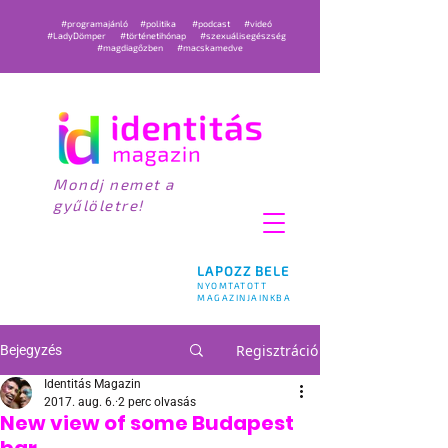
#programajánló
#politika
#podcast
#videó
#LadyDömper
#történetihónap
#szexuálisegészség
#magdiagőzben
#macskamedve
Mondj nemet a
gyűlöletre!
LAPOZZ BELE
NYOMTATOTT
MAGAZINJAINKBA
Regisztráció
Bejegyzés
Identitás Magazin
2017. aug. 6.
2 perc olvasás
New view of some Budapest