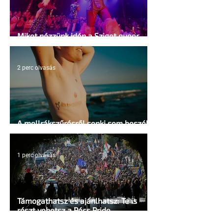
Miket nézzünk idén a Sziget queer
sátrában?
2 perc olvasás
A mellrákszűrésről senki sem beszél a
mellkasi műtétek után - pedig kellene
1 perc olvasás
Támogathatsz és ajánlhatsz: Te is
részt vehetsz a Pécs Pride
megvalósításában