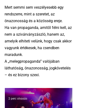
Mert semmi sem veszélyesebb egy
rendszerre, mint a szeretet, az
önazonosság és a közösség ereje.
Ha van propaganda, amitől félni kell, az
nem a szivárványzászló, hanem az,
amelyik elhiteti velünk, hogy csak akkor
vagyunk értékesek, ha csendben
maradunk.
A „melegpropaganda” valójában
láthatóság, önazonosság, jogkövetelés
– és ez bizony szexi.
2 perc olvasás