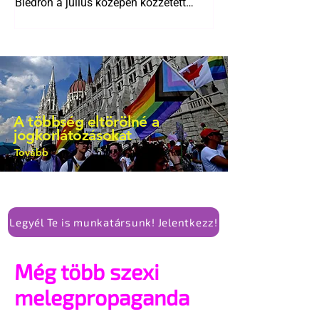
Biedroń a július közepén közzétett
bejegyzésben.
A többség eltörölné a
jogkorlátozásokat
Tovább
Legyél Te is munkatársunk! Jelentkezz!
Még több szexi
melegpropaganda