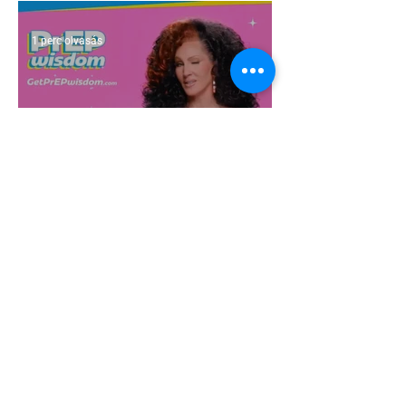
1 perc olvasás
Egy HIV-megelőzésről szóló reklámon
akadt ki egy konzervatív csoport az
Egyesült Államokban
5 perc olvasás
A cruising alaprajza - Építészeti
irányelvek a vágy maximalizálására
1 perc olvasás