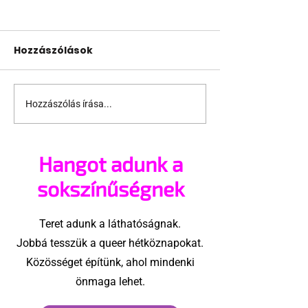
Hozzászólások
Hozzászólás írása...
A mellrákszűrésről
Támogathats
senki sem beszél a
ajánlhatsz: Te
mellkasi műtétek
vehetsz a Péc
Hangot adunk a
után - pedig kellene
megvalósítá
sokszínűségnek
Teret adunk a láthatóságnak.
Jobbá tesszük a queer hétköznapokat.
Közösséget építünk, ahol mindenki
önmaga lehet.