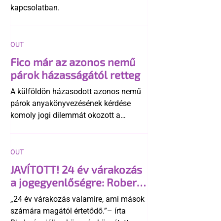
kapcsolatban.
OUT
Fico már az azonos nemű
párok házasságától retteg
A külföldön házasodott azonos nemű
párok anyakönyvezésének kérdése
komoly jogi dilemmát okozott a
szlovák belügynek, miközben Robert
Fico szerint az alkotmány
egyértelműen tiltja a házasságuk
OUT
elismerését. Közben az ellenzéken belül
JAVÍTOTT! 24 év várakozás
is vita robbant ki arról, hogy vissza
a jogegyenlőségre: Robert
kellene-e vonni a kormány konzervatív
Biedroń megindító üzenete
alkotmánymódosítását
„24 év várakozás valamire, ami mások
a lengyel bejegyzett
számára magától értetődő.”– írta
élettársi kapcsolatokért