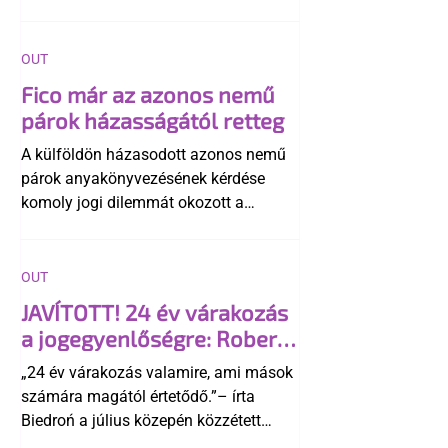
OUT
Fico már az azonos nemű
párok házasságától retteg
A külföldön házasodott azonos nemű
párok anyakönyvezésének kérdése
komoly jogi dilemmát okozott a
szlovák belügynek, miközben Robert
Fico szerint az alkotmány
egyértelműen tiltja a házasságuk
OUT
elismerését. Közben az ellenzéken belül
JAVÍTOTT! 24 év várakozás
is vita robbant ki arról, hogy vissza
a jogegyenlőségre: Robert
kellene-e vonni a kormány konzervatív
Biedroń megindító üzenete
alkotmánymódosítását
„24 év várakozás valamire, ami mások
a lengyel bejegyzett
számára magától értetődő.”– írta
élettársi kapcsolatokért
Biedroń a július közepén közzétett
bejegyzésben.