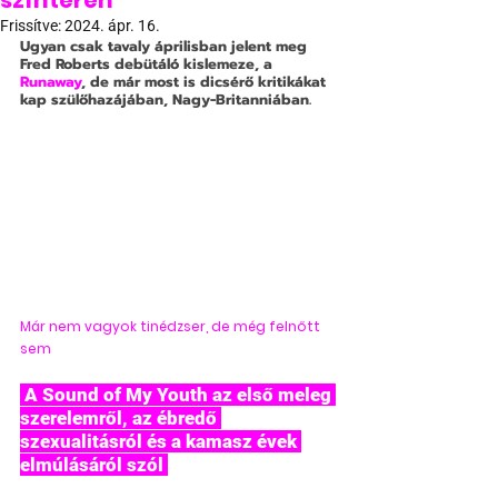
színterén
Frissítve:
2024. ápr. 16.
Ugyan csak tavaly áprilisban jelent meg 
Fred Roberts debütáló kislemeze, a 
Runaway
, de már most is dicsérő kritikákat 
kap szülőhazájában, Nagy-Britanniában.
Már nem vagyok tinédzser, de még felnőtt 
sem
 A Sound of My Youth az első meleg 
szerelemről, az ébredő 
szexualitásról és a kamasz évek 
elmúlásáról szól 