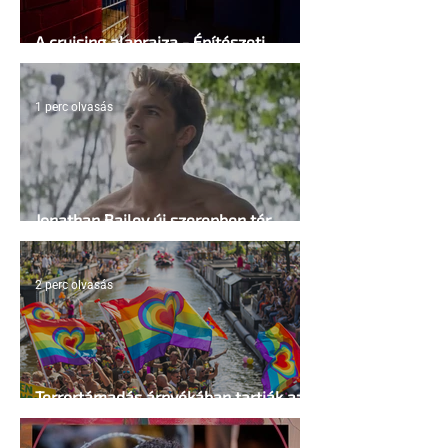
A cruising alaprajza - Építészeti
irányelvek a vágy maximalizálására
1 perc olvasás
Jonathan Bailey új szerepben tér
vissza
2 perc olvasás
Terrortámadás árnyékában tartják az
idei WorldPride-ot Amszterdamban