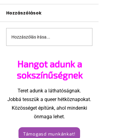
Hozzászólások
Hozzászólás írása...
Elhunyt Takács
Túl melegre si
Bencze Gábor, a
Netflix Nagy
Mások újság
Sándorról szó
Hangot adunk a
alapítója
dokumentumf
sokszínűségnek
Teret adunk a láthatóságnak.
Jobbá tesszük a queer hétköznapokat.
Közösséget építünk, ahol mindenki
önmaga lehet.
Támogasd munkánkat!