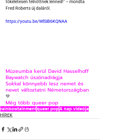
tökéletesen felnőttnek lenned!" – mondta 
Fred Roberts új daláról.
https://youtu.be/WlSiB6KQNAA
Múzeumba kerül David Hasselhoff 
Baywatch úszónadrágja
Sokkal könnyebb lesz nemet és 
nevet változtatni Németországban
💚
Még több queer pop
rainbowtainment
queer pop
A nap videója
HÍREK