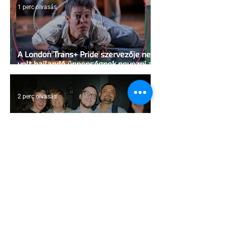
1 perc olvasás
A London Trans+ Pride szervezője nem
volt hajlandó ünnepségnek nevezni az
eseményt- a BBC ezért törölte vele az
interjút
2 perc olvasás
Kényszerű száműzetésben az orosz
LMBTQ+ sajtó utolsó nagy hangja
2 perc olvasás