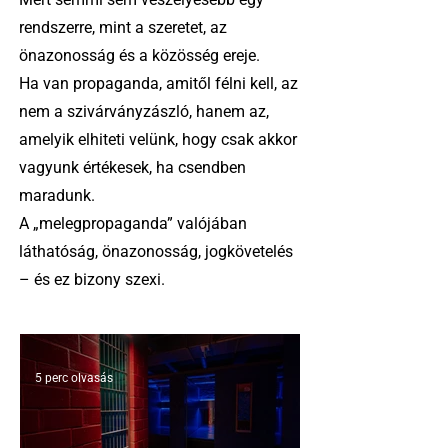
rendszerre, mint a szeretet, az
önazonosság és a közösség ereje.
Ha van propaganda, amitől félni kell, az
nem a szivárványzászló, hanem az,
amelyik elhiteti velünk, hogy csak akkor
vagyunk értékesek, ha csendben
maradunk.
A „melegpropaganda” valójában
láthatóság, önazonosság, jogkövetelés
– és ez bizony szexi.
5 perc olvasás