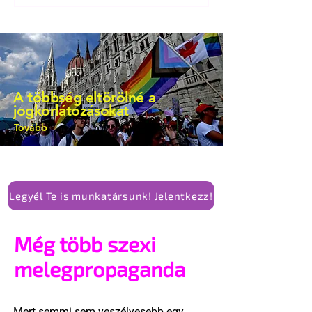
A többség eltörölné a
jogkorlátozásokat
Tovább
Legyél Te is munkatársunk! Jelentkezz!
Még több szexi
melegpropaganda
Mert semmi sem veszélyesebb egy