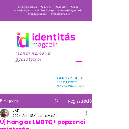
#programajánló
#politika
#podcast
#videó
#LadyDömper
#történetihónap
#szexuálisegészség
#magdiagőzben
#macskamedve
Mondj nemet a
gyűlöletre!
LAPOZZ BELE
NYOMTATOTT
MAGAZINJAINKBA
Regisztráció
Bejegyzés
JAKI
2024. ápr. 15.
1 perc olvasás
Új hang az LMBTQ+ popzenei