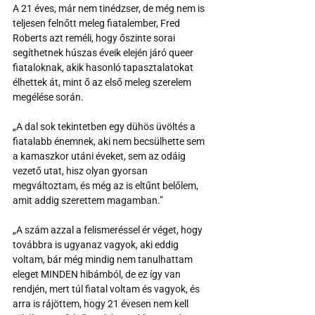
A 21 éves, már nem tinédzser, de még nem is 
teljesen felnőtt meleg fiatalember, Fred 
Roberts azt reméli, hogy őszinte sorai 
segíthetnek húszas éveik elején járó queer 
fiataloknak, akik hasonló tapasztalatokat 
élhettek át, mint ő az első meleg szerelem 
megélése során.
„A dal sok tekintetben egy dühös üvöltés a 
fiatalabb énemnek, aki nem becsülhette sem 
a kamaszkor utáni éveket, sem az odáig 
vezető utat, hisz olyan gyorsan 
megváltoztam, és még az is eltűnt belőlem, 
amit addig szerettem magamban.”
„A szám azzal a felismeréssel ér véget, hogy 
továbbra is ugyanaz vagyok, aki eddig 
voltam, bár még mindig nem tanulhattam 
eleget MINDEN hibámból, de ez így van 
rendjén, mert túl fiatal voltam és vagyok, és 
arra is rájöttem, hogy 21 évesen nem kell 