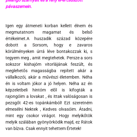
pillangó szárnyait és a fény el-el csúszott 
pávaszemein.
Igen egy átmeneti korban kellett élnem és 
megmutatnom magamat és belső 
értékeimet.A huszadik század közepére 
dobott a Sorsom, hogy e zavaros 
körülményeken úrrá léve bontakozzak ki, s 
tegyem meg , amit megtehetek. Persze a sors 
sokszor kishajóm vitorlájának feszült, és 
meglehetős magasságba repített akár a 
vállalkozói, akár a művészi életemben. Néha 
én is voltam jókor a jó helyen. Néha az én 
képzeletbeli hintóm elől is kifogták a 
rajongóim a lovakat , és ittak valóságosan is 
pezsgőt 42-es topánkámból! Ezt szeretném 
elmesélni Nektek , Kedves olvasóim. Átadni, 
mint egy csokor virágot. Hogy melyikőtök 
melyik szálában gyönyörködik majd, ez Rátok 
van bízva. Csak ennyit tehettem Értetek!