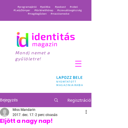
#programajánló
#politika
#podcast
#videó
#LadyDömper
#történetihónap
#szexuálisegészség
#magdiagőzben
#macskamedve
Mondj nemet a
gyűlöletre!
LAPOZZ BELE
NYOMTATOTT
MAGAZINJAINKBA
Regisztráció
Bejegyzés
Miss Mandarin
2017. dec. 17.
2 perc olvasás
Eljött a nagy nap!