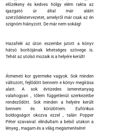
előzékeny és kedves hölgy elém rakta az 
igazgató úr által már aláírt 
szerződéstervezetet, amelyről már csak az én 
szignóm hiányzott. De már nem sokáig!
Hazafelé az úton eszembe jutott a könyv 
hátsó borítójának lehetséges szövege is. 
Tehát az utolsó mozaik is a helyére került!
Átmeneti kor gyermeke vagyok. Sok minden 
változott, fejlődött bennem e könyv megírása 
alatt. A sok évtizedes ismeretanyag 
valahogyan , tőlem függetlenül szerkezetbe 
rendeződött. Sok minden a helyére került 
bennem és körülöttem. Eufórikus 
boldogságot okozva ezzel , talán Popper 
Péter szavaival: elindultam a belső utakon a 
lényeg , magam és a világ megismerésére!