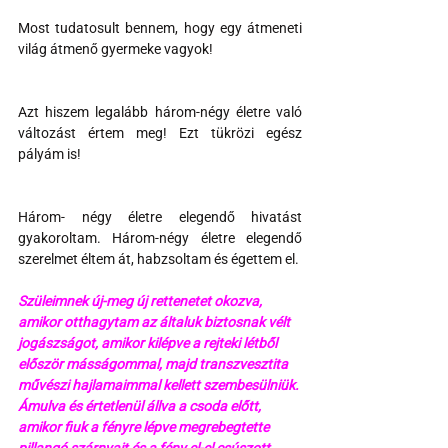
Most tudatosult bennem, hogy egy átmeneti 
világ átmenő gyermeke vagyok!
Azt hiszem legalább három-négy életre való 
változást értem meg! Ezt tükrözi egész 
pályám is!
Három- négy életre elegendő hivatást 
gyakoroltam. Három-négy életre elegendő 
szerelmet éltem át, habzsoltam és égettem el.
Szüleimnek új-meg új rettenetet okozva, 
amikor otthagytam az általuk biztosnak vélt 
jogászságot, amikor kilépve a rejteki létből 
először másságommal, majd transzvesztita 
művészi hajlamaimmal kellett szembesülniük. 
Ámulva és értetlenül állva a csoda előtt, 
amikor fiuk a fényre lépve megrebegtette 