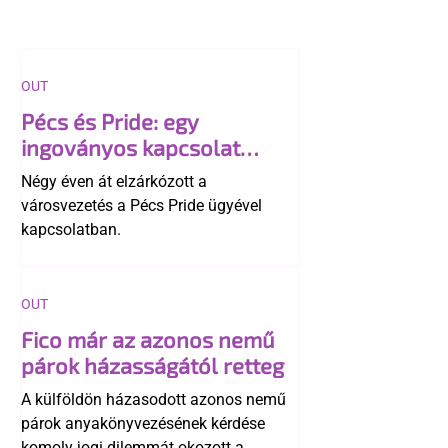
OUT
Pécs és Pride: egy
ingoványos kapcsolat
története
Négy éven át elzárkózott a
városvezetés a Pécs Pride ügyével
kapcsolatban.
OUT
Fico már az azonos nemű
párok házasságától retteg
A külföldön házasodott azonos nemű
párok anyakönyvezésének kérdése
komoly jogi dilemmát okozott a