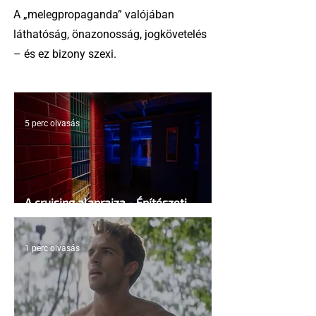
A „melegpropaganda” valójában
láthatóság, önazonosság, jogkövetelés
– és ez bizony szexi.
5 perc olvasás
A cruising alaprajza - Építészeti
irányelvek a vágy maximalizálására
1 perc olvasás