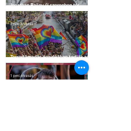
Jonathan Bailey új szerepben tér
vissza
2 perc olvasás
Terrortámadás árnyékában tartják az
idei WorldPride-ot Amszterdamban
1 perc olvasás
A London Trans+ Pride szervezője nem
volt hajlandó ünnepségnek nevezni az
eseményt- a BBC ezért törölte vele az
interjút
2 perc olvasás