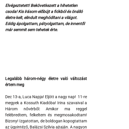
Elvégeztetett! Bekövetkezett a hihetetlen 
csoda! Kis írásom előbújt a fiókból és önálló 
életre kelt, elindult meghódítani a világot. 
Eddig ápolgattam, pátyolgattam, de innentől 
már semmit sem tehetek érte.
Legalább három-négy életre való változást 
értem meg
Dec 13-a, Luca Napja! Eljött a nagy nap!  11-re 
megyek a Kossuth Kiadóba! Irina szavaival a 
Három nővérből: Amikor ma reggel 
felébredtem, felkeltem és megmosakodtam! 
Bizony! Izgatottan, de boldogan kopogtattam 
az ügyintéző, Balázsi Szilvia ajtaján. A nagyon 