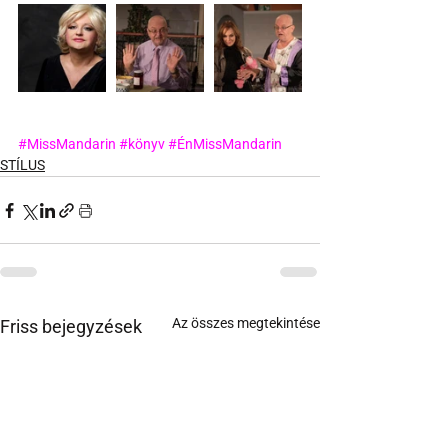
#MissMandarin
#könyv
#ÉnMissMandarin
STÍLUS
Az összes megtekintése
Friss bejegyzések