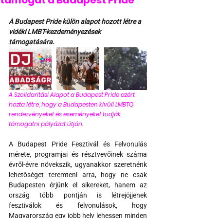
támogat a Budapest Pride
A Budapest Pride külön alapot hozott létre a 
vidéki LMBT-kezdeményezések 
támogatására.
A Szolidaritási Alapot a Budapest Pride azért 
hozta létre, hogy a Budapesten kívüli LMBTQ 
rendezvényeket és eseményeket tudják 
támogatni pályázat útján.
A Budapest Pride Fesztivál és Felvonulás 
mérete, programjai és résztvevőinek száma 
évről-évre növekszik, ugyanakkor szeretnénk 
lehetőséget teremteni arra, hogy ne csak 
Budapesten érjünk el sikereket, hanem az 
ország több pontján is létrejöjjenek 
fesztiválok és felvonulások, hogy 
Magyarország egy jobb hely lehessen minden 