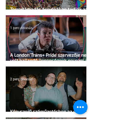
Terrortámadás árnyékában tartják az
idei WorldPride-ot Amszterdamban
1 perc olvasás
A London Trans+ Pride szervezője nem
volt hajlandó ünnepségnek nevezni az
eseményt- a BBC ezért törölte vele az
interjút
2 perc olvasás
Kényszerű száműzetésben az orosz
LMBTQ+ sajtó utolsó nagy hangja