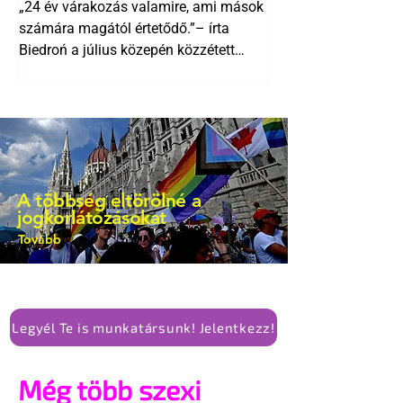
alkotmánymódosítását
„24 év várakozás valamire, ami mások
a lengyel bejegyzett
számára magától értetődő.”– írta
élettársi kapcsolatokért
Biedroń a július közepén közzétett
bejegyzésben.
A többség eltörölné a
jogkorlátozásokat
Tovább
Legyél Te is munkatársunk! Jelentkezz!
Még több szexi