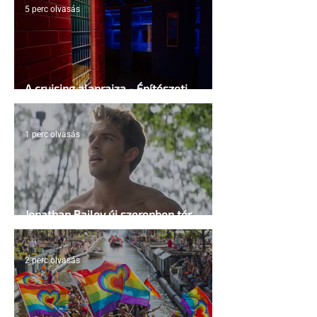
5 perc olvasás
A cruising alaprajza - Építészeti
irányelvek a vágy maximalizálására
1 perc olvasás
Jonathan Bailey új szerepben tér
vissza
2 perc olvasás