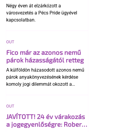
története
Négy éven át elzárkózott a
városvezetés a Pécs Pride ügyével
kapcsolatban.
OUT
Fico már az azonos nemű
párok házasságától retteg
A külföldön házasodott azonos nemű
párok anyakönyvezésének kérdése
komoly jogi dilemmát okozott a
szlovák belügynek, miközben Robert
Fico szerint az alkotmány
egyértelműen tiltja a házasságuk
OUT
elismerését. Közben az ellenzéken belül
JAVÍTOTT! 24 év várakozás
is vita robbant ki arról, hogy vissza
a jogegyenlőségre: Robert
kellene-e vonni a kormány konzervatív
Biedroń megindító üzenete