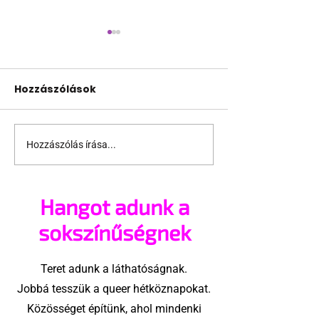
Hozzászólások
Hozzászólás írása...
A London Trans+ Pride
Kényszerű
szervezője nem volt
száműzetésb
hajlandó
orosz LMBTQ+ 
Hangot adunk a
ünnepségnek nevezni
utolsó nagy h
az eseményt- a BBC
sokszínűségnek
ezért törölte vele az
interjút
Teret adunk a láthatóságnak.
Jobbá tesszük a queer hétköznapokat.
Közösséget építünk, ahol mindenki