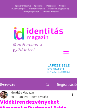
#programajánló
#politika
#podcast
#videó
#LadyDömper
#történetihónap
#szexuálisegészség
#magdiagőzben
#macskamedve
Mondj nemet a
gyűlöletre!
LAPOZZ BELE
NYOMTATOTT
MAGAZINJAINKBA
Regisztráció
Bejegyzés
Identitás Magazin
2018. jan. 24.
1 perc olvasás
Vidéki rendezvényeket