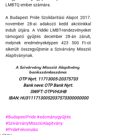
LMBTQ ember számára.
A Budapest Pride Szolidaritási Alapot 2017. 
november 28-ai adakozó kedd akciónkkal 
indult útjára. A Vidéki LMBT-rendezvényeket 
támogató gyűjtés december 28-án zárult, 
melynek eredményeképpen 423 500 Ft-ot 
sikerült összegyűjtenie a Szivárvány Misszió 
Alapítványnak.
A Szivárvány Misszió Alapítvány 
bankszámlaszáma:
OTP Nyrt. 11713005-20375733
Bank neve: OTP Bank Nyrt.
SWIFT: OTPVHUHB
IBAN: HU31117130052037573300000000
#BudapestPride
#adománygyűjtés
#SzivárványMisszióAlapítvány
#PrideFelvonulás