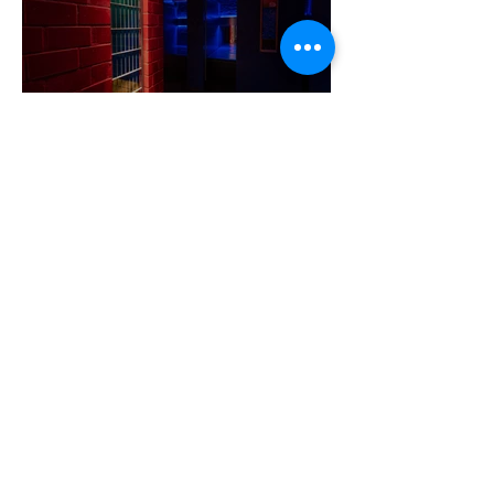
A cruising alaprajza - Építészeti
irányelvek a vágy maximalizálására
1 perc olvasás
Jonathan Bailey új szerepben tér
vissza
2 perc olvasás