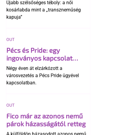
transzneműséghez vezet
Újabb szélsőséges téboly: a női
kosárlabda mint a „transzneműség
kapuja”
OUT
Pécs és Pride: egy
ingoványos kapcsolat
története
Négy éven át elzárkózott a
városvezetés a Pécs Pride ügyével
kapcsolatban.
OUT
Fico már az azonos nemű
párok házasságától retteg
A külföldön házasodott azonos nemű