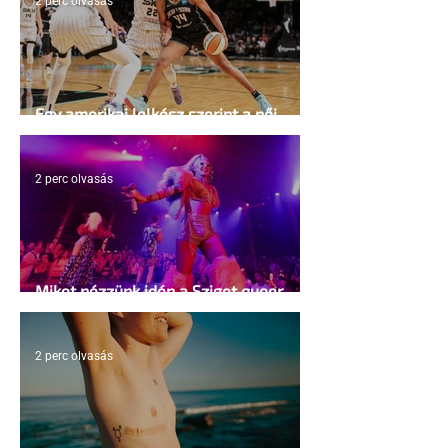
2 perc olvasás
Egy amerikai lelkész szerint a női
kosárlabda transzneműséghez vezet
2 perc olvasás
Miket nézzünk idén a Sziget queer
sátrában?
2 perc olvasás