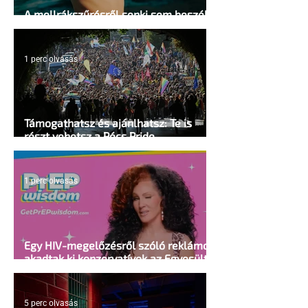
A mellrákszűrésről senki sem beszél a
mellkasi műtétek után - pedig kellene
1 perc olvasás
Támogathatsz és ajánlhatsz: Te is
részt vehetsz a Pécs Pride
megvalósításában
1 perc olvasás
Egy HIV-megelőzésről szóló reklámon
akadtak ki konzervatívok az Egyesült
Államokban
5 perc olvasás