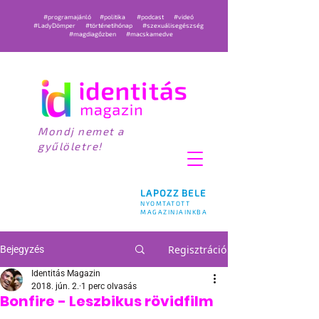
#programajánló
#politika
#podcast
#videó
#LadyDömper
#történetihónap
#szexuálisegészség
#magdiagőzben
#macskamedve
Mondj nemet a
gyűlöletre!
LAPOZZ BELE
NYOMTATOTT
MAGAZINJAINKBA
Regisztráció
Bejegyzés
Identitás Magazin
2018. jún. 2.
1 perc olvasás
Bonfire - Leszbikus rövidfilm