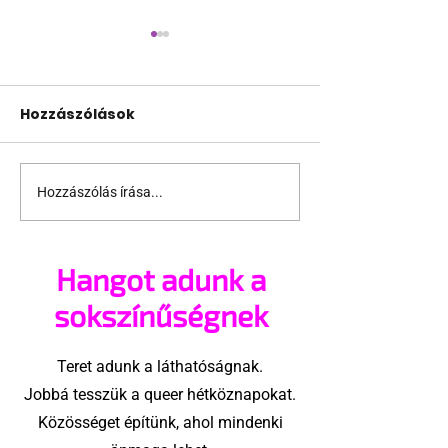
Hozzászólások
Hozzászólás írása...
Terrortámadás
A Sziget is bes
árnyékában tartják
pécsi Freedo
az idei WorldPride-ot
Partyba
Hangot adunk a
Amszterdamban
sokszínűségnek
Teret adunk a láthatóságnak.
Jobbá tesszük a queer hétköznapokat.
Közösséget építünk, ahol mindenki