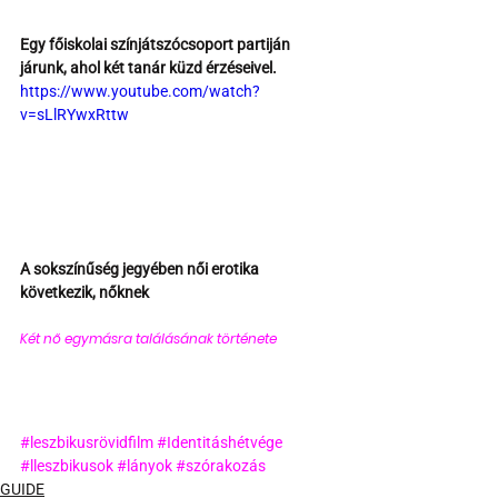
Egy főiskolai színjátszócsoport partiján 
járunk, ahol két tanár küzd érzéseivel.
https://www.youtube.com/watch?
v=sLlRYwxRttw
A sokszínűség jegyében női erotika 
következik, nőknek
Két nő egymásra találásának története 
#leszbikusrövidfilm
#Identitáshétvége
#lleszbikusok
#lányok
#szórakozás
GUIDE