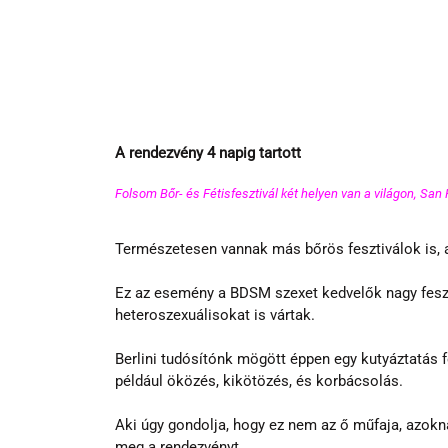
A rendezvény 4 napig tartott 
Folsom Bőr- és Fétisfesztivál két helyen van a világon, San
Természetesen vannak más bőrös fesztiválok is, a
Ez az esemény a BDSM szexet kedvelők nagy fesz
heteroszexuálisokat is vártak.
Berlini tudósítónk mögött éppen egy kutyáztatás fo
például öközés, kikötözés, és korbácsolás.
Aki úgy gondolja, hogy ez nem az ő műfaja, azokna
meg a rendezvényt.