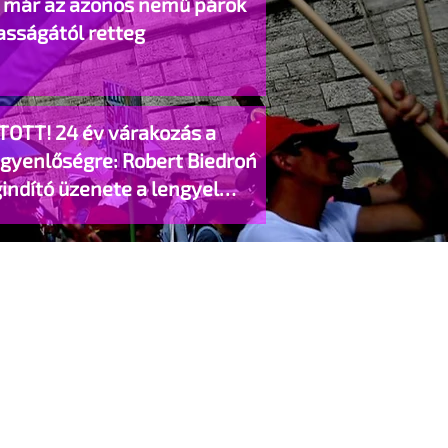
o már az azonos nemű párok
asságától retteg
TOTT! 24 év várakozás a
egyenlőségre: Robert Biedroń
indító üzenete a lengyel
gyzett élettársi kapcsolatokért