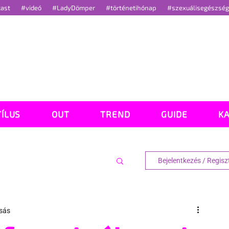
cast
#videó
#LadyDömper
#történetihónap
#szexuálisegészsé
TÍLUS
OUT
TREND
GUIDE
K
Bejelentkezés / Regisz
asás