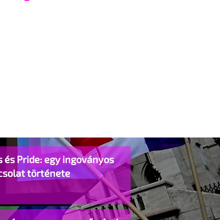
 és Pride: egy ingoványos
csolat története