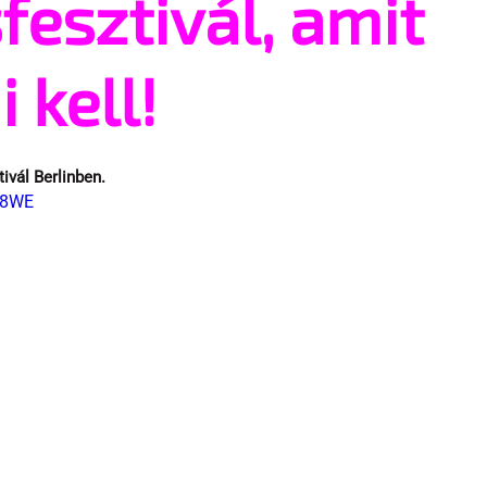
fesztivál, amit
 kell!
ivál Berlinben.
H8WE