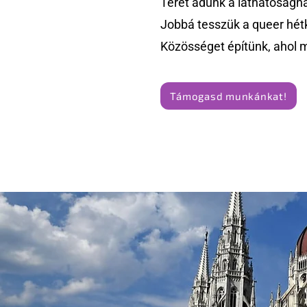
Teret adunk a láthatóságn
Jobbá tesszük a queer hét
Közösséget építünk, ahol 
Támogasd munkánkat!