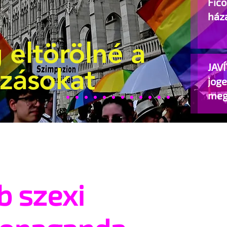
Fic
ház
 eltörölné a
JAVÍ
ozásokat
jog
meg
beje
b szexi