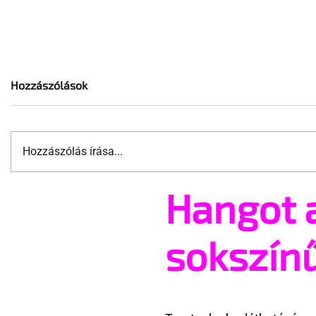
Hozzászólások
Hozzászólás írása...
Hangot 
Jonathan Bailey új szerepben
10 érdekes
tér vissza
nem tud a
szervéről
sokszín