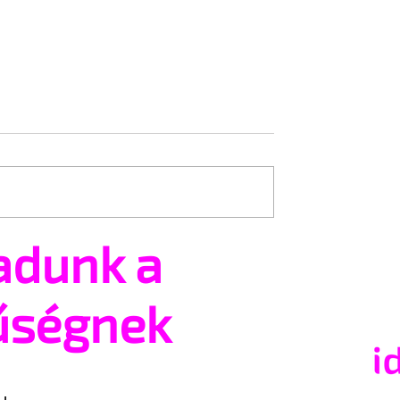
adunk a
ség, amit sok férfi
Miért tűnhet kisebbnek e
 saját nemi
közben a férfiasság?
űségnek