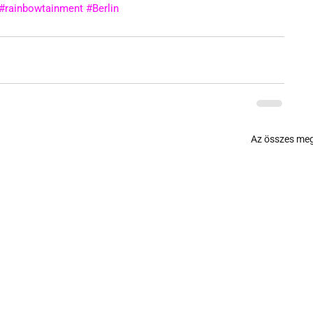
#rainbowtainment
#Berlin
Az összes meg