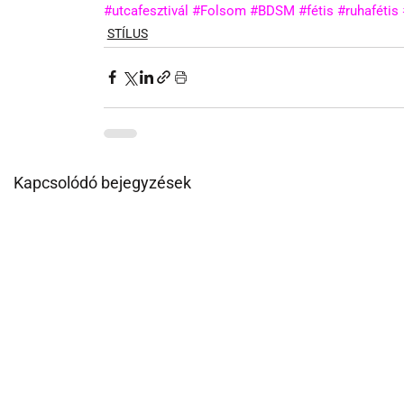
#utcafesztivál
#Folsom
#BDSM
#fétis
#ruhafétis
STÍLUS
Kapcsolódó bejegyzések