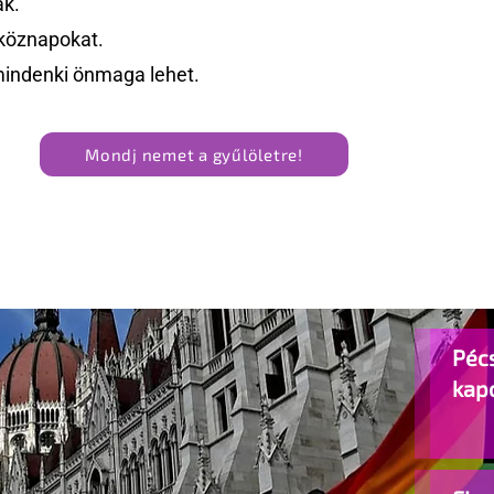
ak.
köznapokat.
mindenki önmaga lehet.
Mondj nemet a gyűlöletre!
Pécs
kap