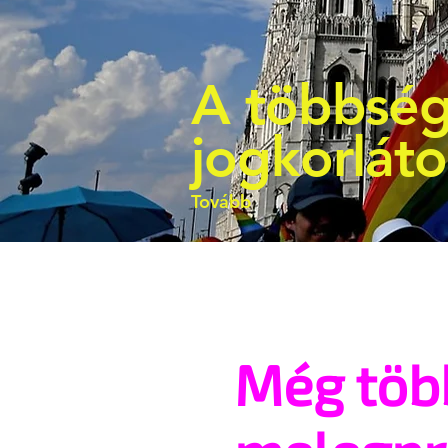
A többség
jogkorlát
Tovább
Még töb