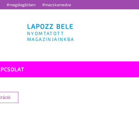
g
#magdiagőzben
#macskamedve
LAPOZZ BELE
NYOMTATOTT
MAGAZINJAINKBA
APCSOLAT
tráció