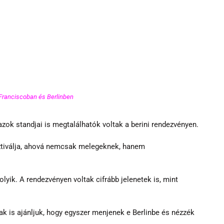
 Franciscoban és Berlinben 
zok standjai is megtalálhatók voltak a berini rendezvényen.
tiválja, ahová nemcsak melegeknek, hanem 
lyik. A rendezvényen voltak cifrább jelenetek is, mint 
k is ajánljuk, hogy egyszer menjenek e Berlinbe és nézzék 