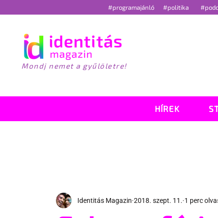
#programajánló
#politika
#pod
Mondj nemet a gyűlöletre!
HÍREK
S
Identitás Magazin
2018. szept. 11.
1 perc olv