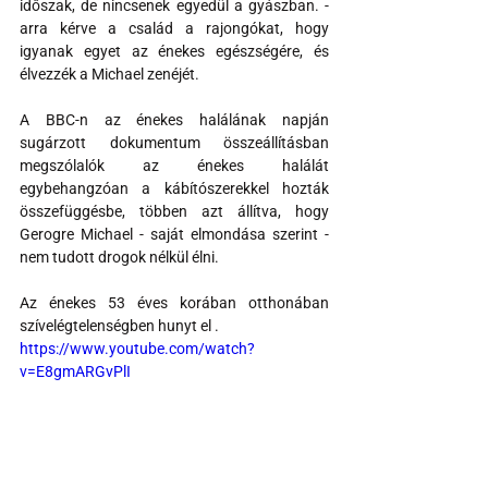
időszak, de nincsenek egyedül a gyászban. - 
arra kérve a család a rajongókat, hogy 
igyanak egyet az énekes egészségére, és 
élvezzék a Michael zenéjét.
A BBC-n az énekes halálának napján 
sugárzott dokumentum összeállításban 
megszólalók az énekes halálát 
egybehangzóan a kábítószerekkel hozták 
összefüggésbe, többen azt állítva, hogy 
Gerogre Michael - saját elmondása szerint - 
nem tudott drogok nélkül élni.
Az énekes 53 éves korában otthonában 
szívelégtelenségben hunyt el .
https://www.youtube.com/watch?
v=E8gmARGvPlI