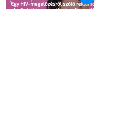
Egy HIV-megelőzésről szóló reklámon
akadtak ki konzervatívok az Egyesült
Államokban
5 perc olvasás
A cruising alaprajza - Építészeti
irányelvek a vágy maximalizálására
1 perc olvasás
Jonathan Bailey új szerepben tér
vissza