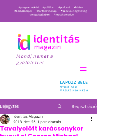
#programajánló
#politika
#podcast
#videó
#LadyDömper
#történetihónap
#szexuálisegészség
#magdiagőzben
#macskamedve
Mondj nemet a
gyűlöletre!
LAPOZZ BELE
NYOMTATOTT
MAGAZINJAINKBA
Regisztráció
Bejegyzés
Identitás Magazin
2018. dec. 26.
1 perc olvasás
Tavalyelőtt karácsonykor