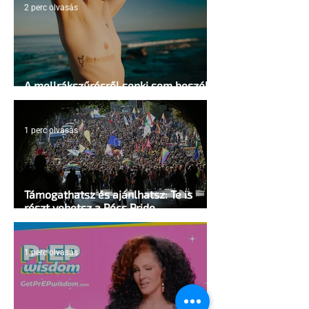
2 perc olvasás
A mellrákszűrésről senki sem beszél a
mellkasi műtétek után - pedig kellene
1 perc olvasás
Támogathatsz és ajánlhatsz: Te is
részt vehetsz a Pécs Pride
megvalósításában
1 perc olvasás