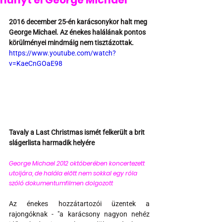
hunyt el George Michael
2016 december 25-én karácsonykor halt meg 
George Michael. Az énekes halálának pontos 
körülményei mindmáig nem tisztázottak.
https://www.youtube.com/watch?
v=KaeCnGOaE98
Tavaly a Last Christmas ismét felkerült a brit 
slágerlista harmadik helyére
George Michael 2012 októberében koncertezett 
utoljára, de halála előtt nem sokkal egy róla 
szóló dokumentumfilmen dolgozott 
Az énekes hozzátartozói üzentek a 
rajongóknak - "a karácsony nagyon nehéz 