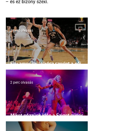
– és ez bizony szexi.
2 perc olvasás
Egy amerikai lelkész szerint a női
kosárlabda transzneműséghez vezet
2 perc olvasás
Miket nézzünk idén a Sziget queer
sátrában?