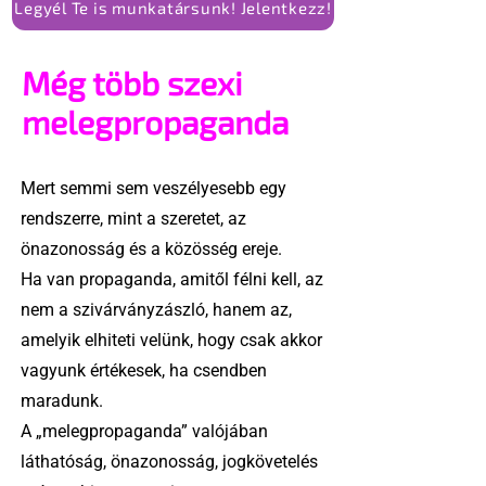
Legyél Te is munkatársunk! Jelentkezz!
Még több szexi
melegpropaganda
Mert semmi sem veszélyesebb egy
rendszerre, mint a szeretet, az
önazonosság és a közösség ereje.
Ha van propaganda, amitől félni kell, az
nem a szivárványzászló, hanem az,
amelyik elhiteti velünk, hogy csak akkor
vagyunk értékesek, ha csendben
maradunk.
A „melegpropaganda” valójában
láthatóság, önazonosság, jogkövetelés