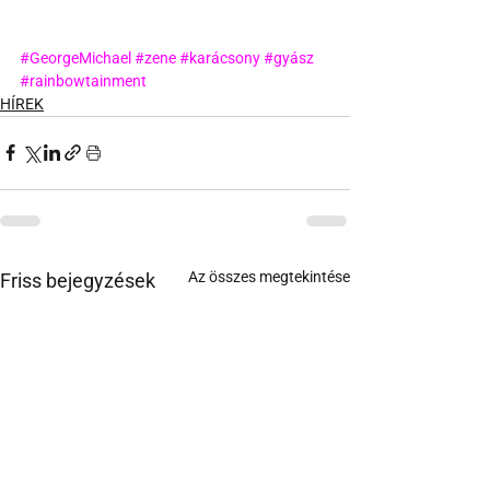
#GeorgeMichael
#zene
#karácsony
#gyász
#rainbowtainment
HÍREK
Az összes megtekintése
Friss bejegyzések