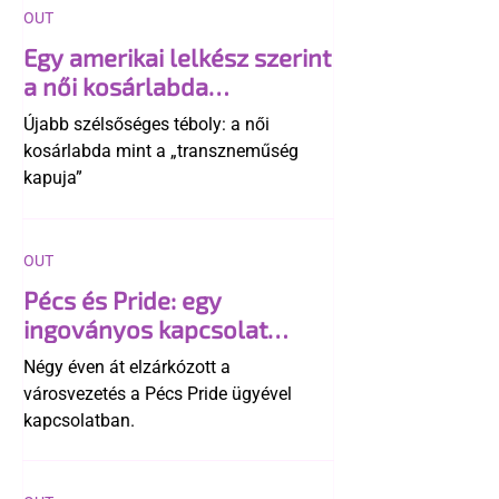
OUT
Egy amerikai lelkész szerint
a női kosárlabda
transzneműséghez vezet
Újabb szélsőséges téboly: a női
kosárlabda mint a „transzneműség
kapuja”
OUT
Pécs és Pride: egy
ingoványos kapcsolat
története
Négy éven át elzárkózott a
városvezetés a Pécs Pride ügyével
kapcsolatban.