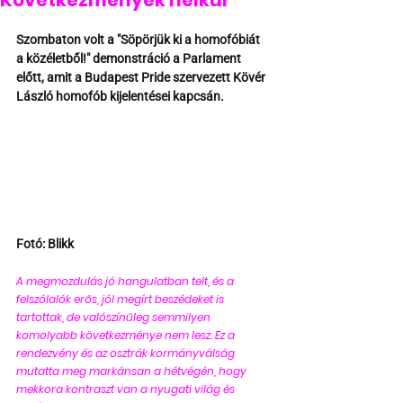
Következmények nélkül
Szombaton volt a "Söpörjük ki a homofóbiát 
a közéletből!" demonstráció a Parlament 
előtt, amit a Budapest Pride szervezett Kövér 
László homofób kijelentései kapcsán.
Fotó: Blikk 
A megmozdulás jó hangulatban telt, és a 
felszólalók erős, jól megírt beszédeket is 
tartottak, de valószínűleg semmilyen 
komolyabb következménye nem lesz. Ez a 
rendezvény és az osztrák kormányválság 
mutatta meg markánsan a hétvégén, hogy 
mekkora kontraszt van a nyugati világ és 