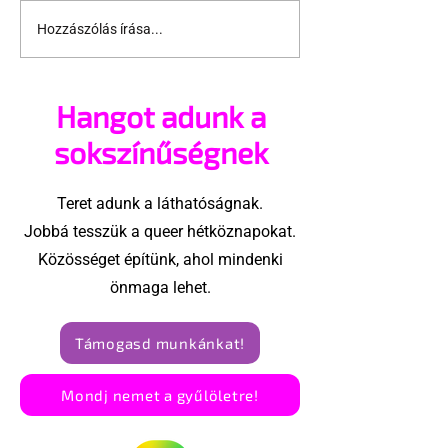
Hozzászólás írása...
Támogathatsz és
Egy HIV-mege
ajánlhatsz: Te is részt
szóló reklám
vehetsz a Pécs Pride
ki egy konzer
Hangot adunk a
megvalósításában
csoport az Eg
Államokban
sokszínűségnek
Teret adunk a láthatóságnak.
Jobbá tesszük a queer hétköznapokat.
Közösséget építünk, ahol mindenki
önmaga lehet.
Támogasd munkánkat!
Mondj nemet a gyűlöletre!