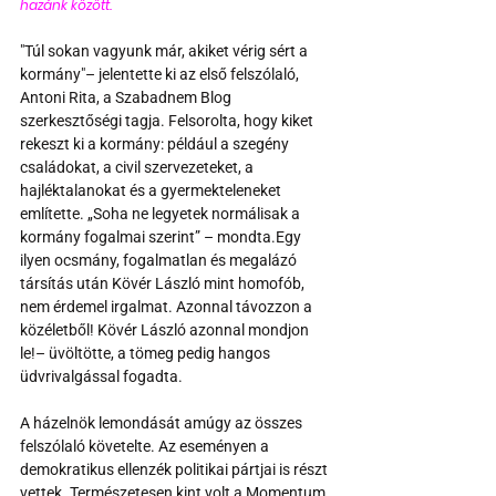
hazánk között.
"Túl sokan vagyunk már, akiket vérig sért a 
kormány"– jelentette ki az első felszólaló, 
Antoni Rita, a Szabadnem Blog 
szerkesztőségi tagja. Felsorolta, hogy kiket 
rekeszt ki a kormány: például a szegény 
családokat, a civil szervezeteket, a 
hajléktalanokat és a gyermekteleneket 
említette. „Soha ne legyetek normálisak a 
kormány fogalmai szerint” – mondta.Egy 
ilyen ocsmány, fogalmatlan és megalázó 
társítás után Kövér László mint homofób, 
nem érdemel irgalmat. Azonnal távozzon a 
közéletből! Kövér László azonnal mondjon 
le!– üvöltötte, a tömeg pedig hangos 
üdvrivalgással fogadta.
A házelnök lemondását amúgy az összes 
felszólaló követelte. Az eseményen a 
demokratikus ellenzék politikai pártjai is részt 
vettek. Természetesen kint volt a Momentum, 