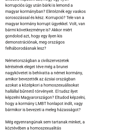
korrupciós ügy után bárki is lemond a 
magyar kormányban? Elintéznék egy vaskos 
sorosozással és kész. Korrupció? Tele van a 
magyar kormány korrupt ügyekkel. Volt, van 
bármi következménye is? Akkor miért 
gondolod azt, hogy egy ilyen kis 
demonstrációnak, meg országos 
felháborodásnak lesz?  
Németországban a civilszervezetek 
kérésének eleget téve még a brunei 
nagykövetet is behívatta a német kormány, 
amikor bevezették az ázsiai országban 
azokat a középkori a homoszexuálisokat 
hallállal bűntető törvényeit. El tudsz ilyet 
képzelni Magyarországon? Eltudod képzelni, 
hogy a kormány LMBT honlapot indít, vagy 
bármikor is bevezeti a meleg házasságot?
Még egyenrangúnak sem tartanak minket, a 
köztévében a homoszexualitás 