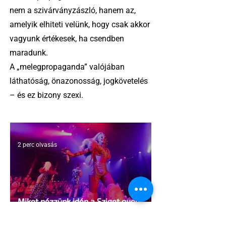
nem a szivárványzászló, hanem az,
amelyik elhiteti velünk, hogy csak akkor
vagyunk értékesek, ha csendben
maradunk.
A „melegpropaganda” valójában
láthatóság, önazonosság, jogkövetelés
– és ez bizony szexi.
2 perc olvasás
Miket nézzünk idén a Sziget queer
sátrában?