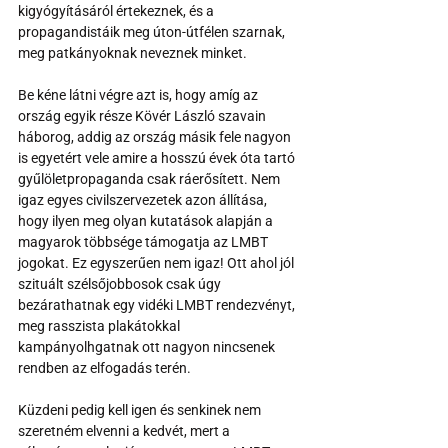
kigyógyításáról értekeznek, és a 
propagandistáik meg úton-útfélen szarnak, 
meg patkányoknak neveznek minket.
Be kéne látni végre azt is, hogy amíg az 
ország egyik része Kövér László szavain 
háborog, addig az ország másik fele nagyon 
is egyetért vele amire a hosszú évek óta tartó 
gyűlöletpropaganda csak ráerősített. Nem 
igaz egyes civilszervezetek azon állítása, 
hogy ilyen meg olyan kutatások alapján a 
magyarok többsége támogatja az LMBT 
jogokat. Ez egyszerűen nem igaz! Ott ahol jól 
szituált szélsőjobbosok csak úgy 
bezárathatnak egy vidéki LMBT rendezvényt, 
meg rasszista plakátokkal 
kampányolhgatnak ott nagyon nincsenek 
rendben az elfogadás terén.
Küzdeni pedig kell igen és senkinek nem 
szeretném elvenni a kedvét, mert a 