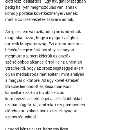
előtt lesz "csilliárdos". Egy nyugati országban 
pedig ha ilyen megmozdulás van, annak 
komoly politikai következményei vannak, 
mert a civilszervezetek szavára adnak.
Amíg ez nem változik, addig ne is hülyítsük 
magunkat azzal, hogy a nyugati világhoz 
tartozik Magyarország. Ezt a kontrasztot a 
hétvégén egy másik botrány is nagyon 
megmutatta, mert kiderült az oszrák 
szélsőjobbos alkancellárról Heinz-Christian 
Strache-ról, hogy az orosz segítséggel akart 
olyan médiabirodalmat építeni, mint amilyen 
a magyar diktátoré. Az ügy követleztében 
Strache lemondott és Sebastian Kurz 
kancellár kizárta a további közös 
kormányzás lehetőségét a szélsőjobboldali 
szabadságpárttal, ami miatt szeptemberben 
előrehozott választások lesznek nyugati 
szomszédunknál.
Eltudod képzelni azt, hogy egy ilyen 