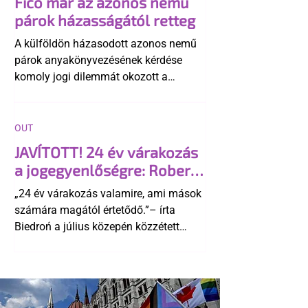
Fico már az azonos nemű
párok házasságától retteg
A külföldön házasodott azonos nemű
párok anyakönyvezésének kérdése
komoly jogi dilemmát okozott a
szlovák belügynek, miközben Robert
Fico szerint az alkotmány
egyértelműen tiltja a házasságuk
OUT
elismerését. Közben az ellenzéken belül
JAVÍTOTT! 24 év várakozás
is vita robbant ki arról, hogy vissza
a jogegyenlőségre: Robert
kellene-e vonni a kormány konzervatív
Biedroń megindító üzenete
alkotmánymódosítását
„24 év várakozás valamire, ami mások
a lengyel bejegyzett
számára magától értetődő.”– írta
élettársi kapcsolatokért
Biedroń a július közepén közzétett
bejegyzésben.