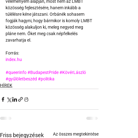
véleményem alapján, most nem az LMBT 
közösség fejlesztésére, hanem inkább a 
túlélésre kéne játszani. Orbánék sohasem 
fogják hagyni, hogy bármikor is komoly LMBT 
közösség alakuljon ki, meleg negyed meg 
pláne nem. Őket meg csak népfelkelés 
zavarhatja el.
Forrás:
index.hu
#queerinfo
#BudapestPride
#KövérLászló
#gyűlöletbeszéd
#politika
HÍREK
Az összes megtekintése
Friss bejegyzések