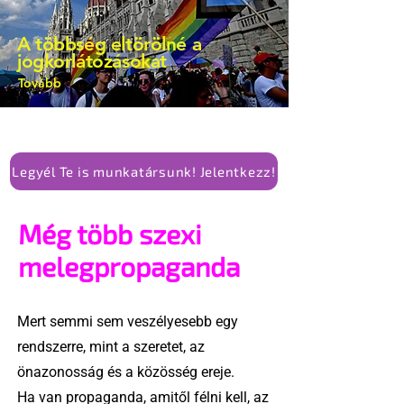
A többség eltörölné a
jogkorlátozásokat
Tovább
Legyél Te is munkatársunk! Jelentkezz!
Még több szexi
melegpropaganda
Mert semmi sem veszélyesebb egy
rendszerre, mint a szeretet, az
önazonosság és a közösség ereje.
Ha van propaganda, amitől félni kell, az