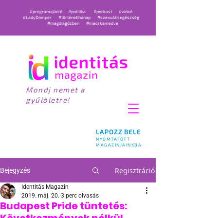
#programajánló
#politika
#podcast
#videó
#LadyDömper
#történetihónap
#szexuálisegészség
#magdiagőzben
#macskamedve
Mondj nemet a
gyűlöletre!
LAPOZZ BELE
NYOMTATOTT
MAGAZINJAINKBA
Regisztráció
Bejegyzés
Identitás Magazin
2019. máj. 20.
3 perc olvasás
Budapest Pride tüntetés: