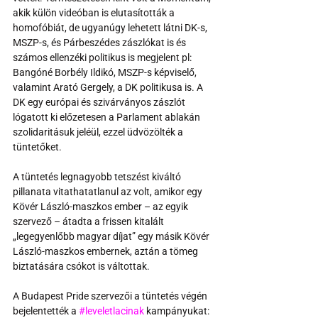
akik külön videóban is elutasították a 
homofóbiát, de ugyanúgy lehetett látni DK-s, 
MSZP-s, és Párbeszédes zászlókat is és 
számos ellenzéki politikus is megjelent pl: 
Bangóné Borbély Ildikó, MSZP-s képviselő, 
valamint Arató Gergely, a DK politikusa is. A 
DK egy európai és szivárványos zászlót 
lógatott ki előzetesen a Parlament ablakán 
szolidaritásuk jeléül, ezzel üdvözölték a 
tüntetőket.
A tüntetés legnagyobb tetszést kiváltó 
pillanata vitathatatlanul az volt, amikor egy 
Kövér László-maszkos ember – az egyik 
szervező – átadta a frissen kitalált 
„legegyenlőbb magyar díjat” egy másik Kövér 
László-maszkos embernek, aztán a tömeg 
biztatására csókot is váltottak.
A Budapest Pride szervezői a tüntetés végén 
bejelentették a 
#leveletlacinak
 kampányukat: 