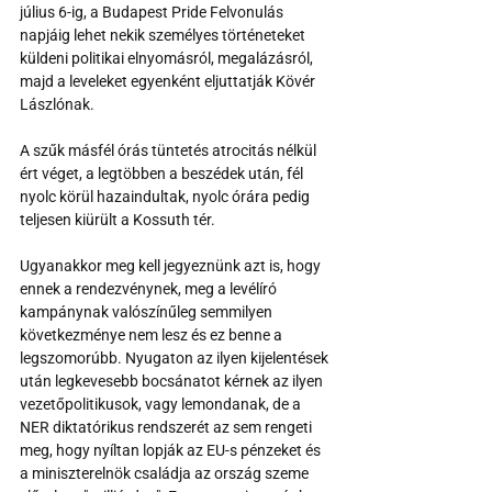
július 6-ig, a Budapest Pride Felvonulás 
napjáig lehet nekik személyes történeteket 
küldeni politikai elnyomásról, megalázásról, 
majd a leveleket egyenként eljuttatják Kövér 
Lászlónak. 
A szűk másfél órás tüntetés atrocitás nélkül 
ért véget, a legtöbben a beszédek után, fél 
nyolc körül hazaindultak, nyolc órára pedig 
teljesen kiürült a Kossuth tér.
Ugyanakkor meg kell jegyeznünk azt is, hogy 
ennek a rendezvénynek, meg a levélíró 
kampánynak valószínűleg semmilyen 
következménye nem lesz és ez benne a 
legszomorúbb. Nyugaton az ilyen kijelentések 
után legkevesebb bocsánatot kérnek az ilyen 
vezetőpolitikusok, vagy lemondanak, de a 
NER diktatórikus rendszerét az sem rengeti 
meg, hogy nyíltan lopják az EU-s pénzeket és 
a miniszterelnök családja az ország szeme 