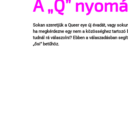
A „Q” nyom
Sokan szeretjük a Queer eye új évadát, vagy sokun
ha megkérdezne egy nem a közösséghez tartozó bará
tudnál rá válaszolni? Ebben a válaszadásban segí
„ősi” betűhöz.