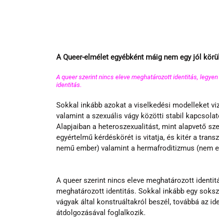
A Queer-elmélet egyébként máig nem egy jól körü
A queer szerint nincs eleve meghatározott identitás, legyen 
identitás. 
Sokkal inkább azokat a viselkedési modelleket viz
valamint a szexuális vágy közötti stabil kapcsolat
Alapjaiban a heteroszexualitást, mint alapvető szex
egyértelmű kérdéskörét is vitatja, és kitér a tra
nemű ember) valamint a hermafroditizmus (nem eg
A queer szerint nincs eleve meghatározott identitás
meghatározott identitás. Sokkal inkább egy soks
vágyak által konstruáltakról beszél, továbbá az id
átdolgozásával foglalkozik.