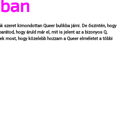
ában
k szeret kimondottan Queer bulikba járni. De őszintén, hogy 
tod, hogy áruld már el, mit is jelent az a bizonyos Q, 
tek most, hogy közelebb hozzam a Queer elméletet a többi 