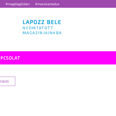
g
#magdiagőzben
#macskamedve
LAPOZZ BELE
NYOMTATOTT
MAGAZINJAINKBA
APCSOLAT
tráció