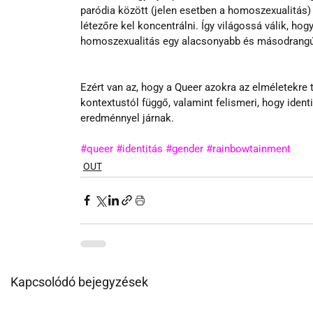
paródia között (jelen esetben a homoszexualitás) 
létezőre kel koncentrálni. Így világossá válik, ho
homoszexualitás egy alacsonyabb és másodrangú 
Ezért van az, hogy a Queer azokra az elméletekre t
kontextustól függő, valamint felismeri, hogy ident
eredménnyel járnak.
#queer
#identitás
#gender
#rainbowtainment
OUT
Kapcsolódó bejegyzések