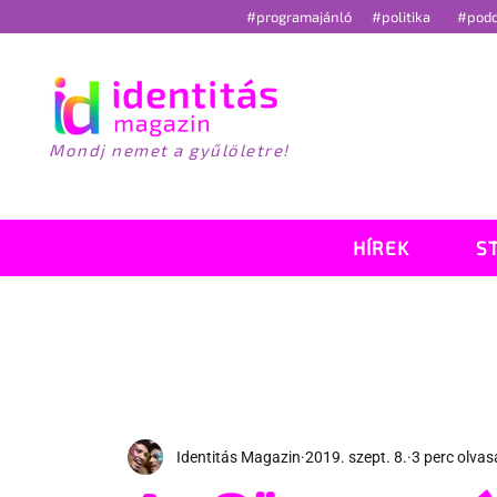
#programajánló
#politika
#pod
Mondj nemet a gyűlöletre!
HÍREK
S
Identitás Magazin
2019. szept. 8.
3 perc olvas