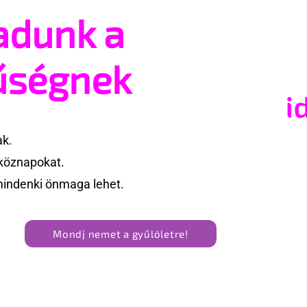
adunk a
az azonos nemű
JAVÍTOTT! 24 év várakozá
asságától retteg
jogegyenlőségre: Robert
Biedroń megindító üzenet
űségnek
lengyel bejegyzett élettá
kapcsolatokért
ak.
köznapokat.
mindenki önmaga lehet.
Mondj nemet a gyűlöletre!