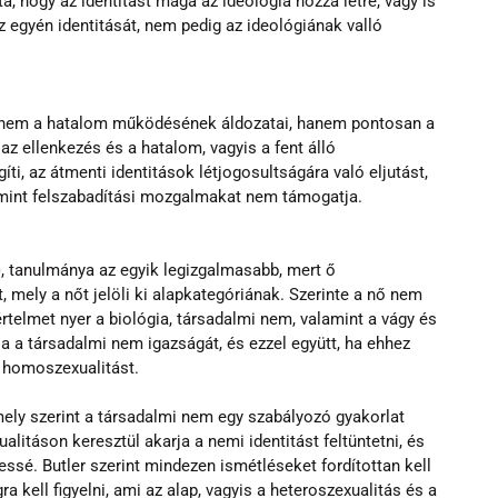
a, hogy az identitást maga az ideológia hozza létre, vagy is 
z egyén identitását, nem pedig az ideológiának valló 
k nem a hatalom működésének áldozatai, hanem pontosan a 
z ellenkezés és a hatalom, vagyis a fent álló 
íti, az átmenti identitások létjogosultságára való eljutást, 
amint felszabadítási mozgalmakat nem támogatja.
), tanulmánya az egyik legizgalmasabb, mert ő 
 mely a nőt jelöli ki alapkategóriának. Szerinte a nő nem 
rtelmet nyer a biológia, társadalmi nem, valamint a vágy és 
a a társadalmi nem igazságát, és ezzel együtt, ha ehhez 
 homoszexualitást.
 mely szerint a társadalmi nem egy szabályozó gyakorlat 
itáson keresztül akarja a nemi identitást feltüntetni, és 
sé. Butler szerint mindezen ismétléseket fordítottan kell 
 kell figyelni, ami az alap, vagyis a heteroszexualitás és a 