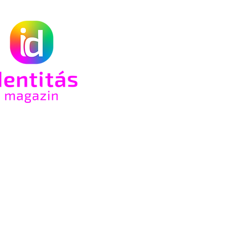
s a
e a
rsi