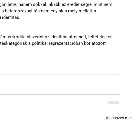
jön létre, hanem sokkal inkább az eredetiségre, mint nem 
gy a heteroszexualitás nem egy alap mely mellett a 
identitás.
ámaszkodik miszerint az identitás átmeneti, feltételes és 
itáskategóriák a politikai reprezentációban korlátozott 
Az összes meg