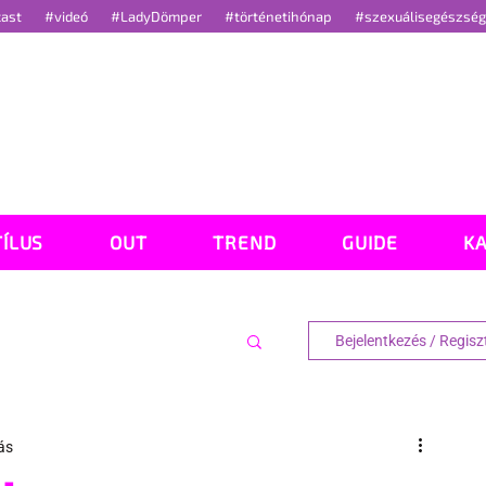
cast
#videó
#LadyDömper
#történetihónap
#szexuálisegészsé
TÍLUS
OUT
TREND
GUIDE
K
Bejelentkezés / Regisz
ás