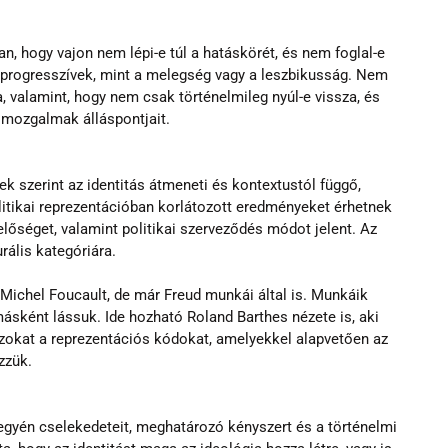
n, hogy vajon nem lépi-e túl a hatáskörét, és nem foglal-e 
progresszívek, mint a melegség vagy a leszbikusság. Nem 
, valamint, hogy nem csak történelmileg nyúl-e vissza, és 
 mozgalmak álláspontjait.
 szerint az identitás átmeneti és kontextustól függő, 
olitikai reprezentációban korlátozott eredményeket érhetnek 
helőséget, valamint politikai szerveződés módot jelent. Az 
urális kategóriára.
Michel Foucault, de már Freud munkái által is. Munkáik 
ásként lássuk. Ide hozható Roland Barthes nézete is, aki 
zokat a reprezentációs kódokat, amelyekkel alapvetően az 
zzük.
gyén cselekedeteit, meghatározó kényszert és a történelmi 