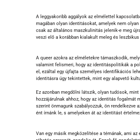
A leggyakoribb aggályok az elmélettel kapcsolatba
magában olyan identitásokat, amelyek nem olyan 
csak az általános maszkulinitás jelenik-e meg újra
veszi elő a korábban kialakult meleg és leszbikus
A queer azokra az elméletekre támaszkodik, melyek
valamint felismeri, hogy az identitáspolitikák a p
el, ezáltal egy újfajta személyes identifikációs le
identitásra úgy tekintettek, mint egy alapvető kult
Ez azonban megdőlni látszik, olyan tudósok, mint 
hozzájárulnak ahhoz, hogy az identitás fogalmát m
szerint önmagunk szabályozzuk, ön rendelkezve a
ént írnánk le, s amelyeken át az identitást értelme
Van egy másik megközelítése a témának, ami az e