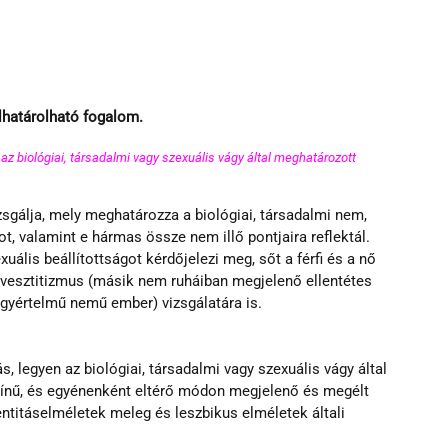
lhatárolható fogalom. 
az biológiai, társadalmi vagy szexuális vágy által meghatározott 
sgálja, mely meghatározza a biológiai, társadalmi nem, 
ot, valamint e hármas össze nem illő pontjaira reflektál. 
uális beállítottságot kérdőjelezi meg, sőt a férfi és a nő 
nszvesztitizmus (másik nem ruháiban megjelenő ellentétes 
yértelmű nemű ember) vizsgálatára is.
, legyen az biológiai, társadalmi vagy szexuális vágy által 
zínű, és egyénenként eltérő módon megjelenő és megélt 
entitáselméletek meleg és leszbikus elméletek általi 