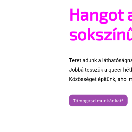
Hangot 
Pécs és Pride: egy
Fico már 
ingoványos kapcsolat
párok ház
története
sokszín
Teret adunk a láthatóságn
Jobbá tesszük a queer hét
Közösséget építünk, ahol 
Támogasd munkánkat!