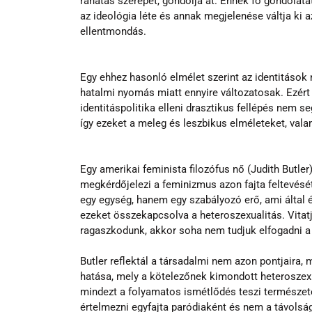
ráhatás szerepét, gondolja át. Ennek fő gondolatat
az ideológia léte és annak megjelenése váltja ki a
ellentmondás.
Egy ehhez hasonló elmélet szerint az identitáso
hatalmi nyomás miatt ennyire változatosak. Ezért a
identitáspolitika elleni drasztikus fellépés nem seg
így ezeket a meleg és leszbikus elméleteket, val
Egy amerikai feminista filozófus nő (Judith Butler
megkérdőjelezi a feminizmus azon fajta feltevését,
egy egység, hanem egy szabályozó erő, ami által é
ezeket összekapcsolva a heteroszexualitás. Vitatj
ragaszkodunk, akkor soha nem tudjuk elfogadni a
Butler reflektál a társadalmi nem azon pontjaira,
hatása, mely a kötelezőnek kimondott heteroszexual
mindezt a folyamatos ismétlődés teszi természetes
értelmezni egyfajta paródiaként és nem a távolságra