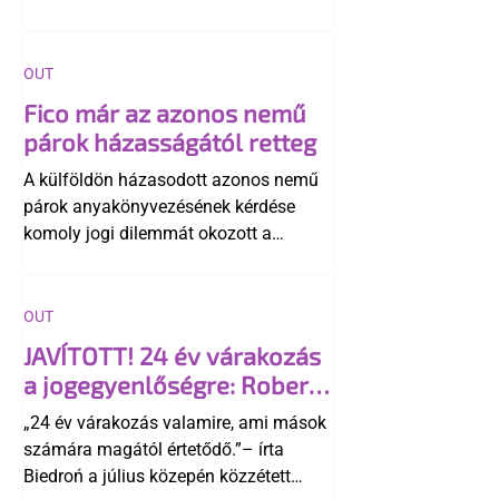
OUT
Fico már az azonos nemű
párok házasságától retteg
A külföldön házasodott azonos nemű
párok anyakönyvezésének kérdése
komoly jogi dilemmát okozott a
szlovák belügynek, miközben Robert
Fico szerint az alkotmány
egyértelműen tiltja a házasságuk
OUT
elismerését. Közben az ellenzéken belül
JAVÍTOTT! 24 év várakozás
is vita robbant ki arról, hogy vissza
a jogegyenlőségre: Robert
kellene-e vonni a kormány konzervatív
Biedroń megindító üzenete
alkotmánymódosítását
„24 év várakozás valamire, ami mások
a lengyel bejegyzett
számára magától értetődő.”– írta
élettársi kapcsolatokért
Biedroń a július közepén közzétett