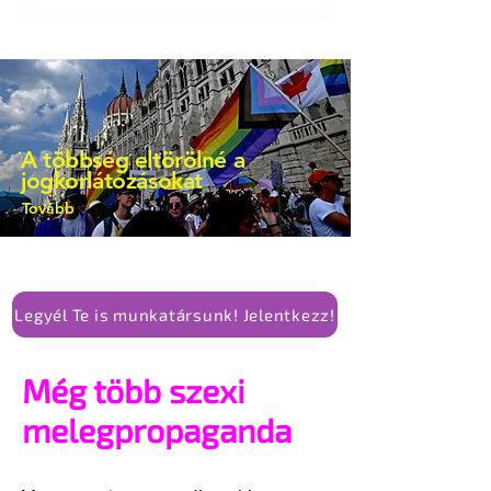
bejegyzésben.
A többség eltörölné a
jogkorlátozásokat
Tovább
Legyél Te is munkatársunk! Jelentkezz!
Még több szexi
melegpropaganda