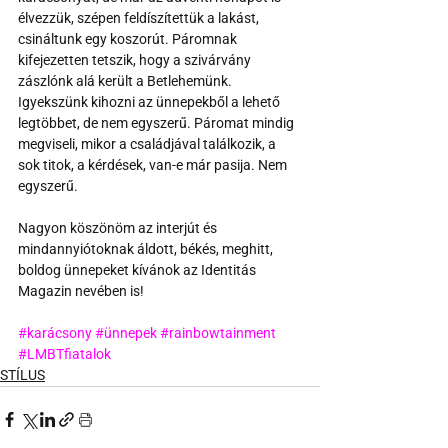
élvezzük, szépen feldíszítettük a lakást, 
csináltunk egy koszorút. Páromnak 
kifejezetten tetszik, hogy a szivárvány 
zászlónk alá került a Betlehemünk. 
Igyekszünk kihozni az ünnepekből a lehető 
legtöbbet, de nem egyszerű. Páromat mindig 
megviseli, mikor a családjával találkozik, a 
sok titok, a kérdések, van-e már pasija. Nem 
egyszerű.
Nagyon köszönöm az interjút és 
mindannyiótoknak áldott, békés, meghitt, 
boldog ünnepeket kívánok az Identitás 
Magazin nevében is!
#karácsony
#ünnepek
#rainbowtainment
#LMBTfiatalok
STÍLUS