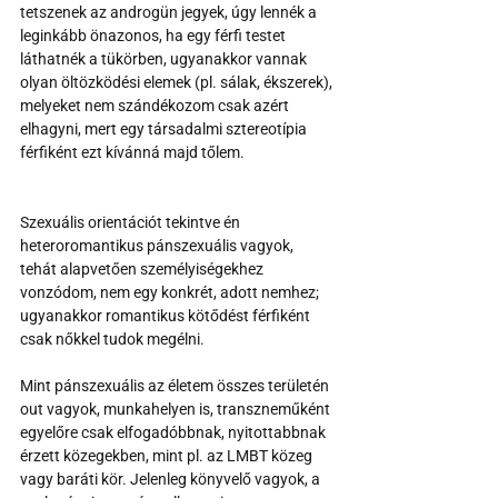
tetszenek az androgün jegyek, úgy lennék a 
leginkább önazonos, ha egy férfi testet 
láthatnék a tükörben, ugyanakkor vannak 
olyan öltözködési elemek (pl. sálak, ékszerek), 
melyeket nem szándékozom csak azért 
elhagyni, mert egy társadalmi sztereotípia 
férfiként ezt kívánná majd tőlem. 
Szexuális orientációt tekintve én 
heteroromantikus pánszexuális vagyok, 
tehát alapvetően személyiségekhez 
vonzódom, nem egy konkrét, adott nemhez; 
ugyanakkor romantikus kötődést férfiként 
csak nőkkel tudok megélni.
Mint pánszexuális az életem összes területén 
out vagyok, munkahelyen is, transzneműként 
egyelőre csak elfogadóbbnak, nyitottabbnak 
érzett közegekben, mint pl. az LMBT közeg 
vagy baráti kör. Jelenleg könyvelő vagyok, a 