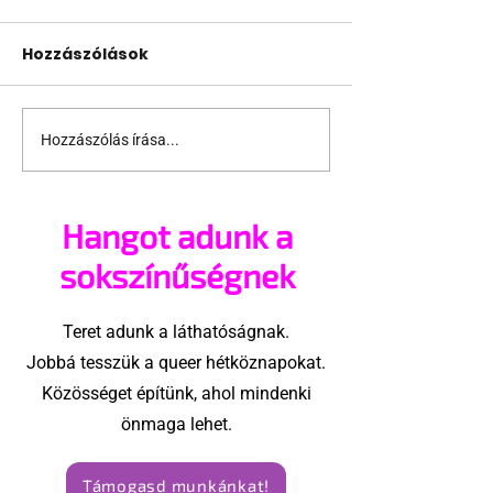
Hozzászólások
Hozzászólás írása...
10 érdekesség, amit
Miért tűnhet
sok férfi nem tud a
kisebbnek ed
saját nemi szervéről
közben a férf
Hangot adunk a
sokszínűségnek
Teret adunk a láthatóságnak.
Jobbá tesszük a queer hétköznapokat.
Közösséget építünk, ahol mindenki
önmaga lehet.
Támogasd munkánkat!