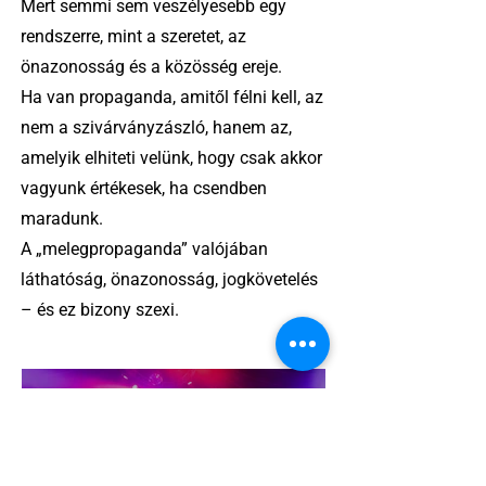
Mert semmi sem veszélyesebb egy
rendszerre, mint a szeretet, az
önazonosság és a közösség ereje.
Ha van propaganda, amitől félni kell, az
nem a szivárványzászló, hanem az,
amelyik elhiteti velünk, hogy csak akkor
vagyunk értékesek, ha csendben
maradunk.
A „melegpropaganda” valójában
láthatóság, önazonosság, jogkövetelés
– és ez bizony szexi.
2 perc olvasás