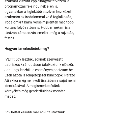
szakmát viszont épp elhagyni tervezem, a 
programozás felé indulnék el én is, 
ugyanakkor a leginkább a szívemhez közeli 
szakmám az irodalommal való foglalkozás, 
irodalomkritikáim, verseim jelentek meg több 
kortárs folyóiratban is. Hobbim nekem is a 
túrázás, társasozás, emellett még a rajzolás, 
festés.
Hogyan ismerkedtetek meg?
IVETT: Egy leszbikusoknak szervezett 
Labriszos kiránduláson találkoztunk először. 
Jah… egy leszbikus eseményen pasiztam be.   
Ezen azóta is rengetegszer kuncogok. Persze 
Ati akkor még nem volt tisztában a saját nemi 
identitásával. A megismerkedésünk 
környékén még genderfluidnak mondta 
magát.
Egy héttel később már együtt utaztunk 