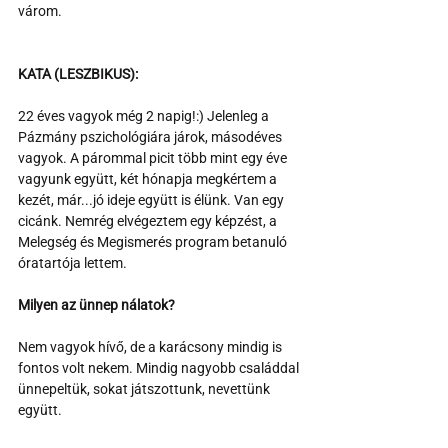
várom.
KATA (LESZBIKUS): 
22 éves vagyok még 2 napig!:) Jelenleg a 
Pázmány pszichológiára járok, másodéves 
vagyok. A párommal picit több mint egy éve 
vagyunk együtt, két hónapja megkértem a 
kezét, már...jó ideje együtt is élünk. Van egy 
cicánk. Nemrég elvégeztem egy képzést, a 
Melegség és Megismerés program betanuló 
óratartója lettem.
Milyen az ünnep nálatok? 
Nem vagyok hívő, de a karácsony mindig is 
fontos volt nekem. Mindig nagyobb családdal 
ünnepeltük, sokat játszottunk, nevettünk 
együtt.