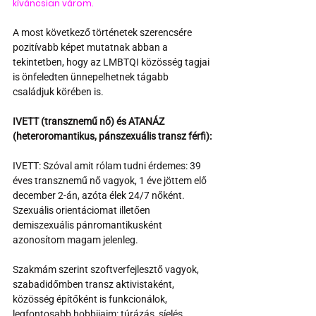
kíváncsian várom.
A most következő történetek szerencsére 
pozitívabb képet mutatnak abban a 
tekintetben, hogy az LMBTQI közösség tagjai 
is önfeledten ünnepelhetnek tágabb 
családjuk körében is.
IVETT (transznemű nő) és ATANÁZ 
(heteroromantikus, pánszexuális transz férfi):
IVETT: Szóval amit rólam tudni érdemes: 39 
éves transznemű nő vagyok, 1 éve jöttem elő 
december 2-án, azóta élek 24/7 nőként. 
Szexuális orientáciomat illetően 
demiszexuális pánromantikusként 
azonosítom magam jelenleg.
Szakmám szerint szoftverfejlesztő vagyok, 
szabadidőmben transz aktivistaként, 
közösség építőként is funkcionálok, 
legfontosabb hobbijaim: túrázás, síelés, 