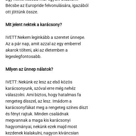
Bécsbe az Europride felvonulására, igazából 
ott jöttünk össze.
Mit jelent nektek a karácsony?
IVETT:Nekem leginkább a szeretet ünnepe. 
Az a pár nap, amit azzal az egy emberrel 
akarok tölteni, aki az életemben a 
legeslegfontosabb.
Milyen az ünnep nálatok? 
IVETT: Nekünk ez lesz az első közös 
karácsonyunk, szóval erre még nehéz 
válaszolni. Ami biztos, hogy hatalmas fa 
rengeteg dísszel, az lesz. Imádom a 
karácsonyfákat meg a rengeteg színes díszt 
és fényt rajtuk. Minden családnak 
megvannak a maga kis karácsonyi 
hagyományai, nekünk ezek majd most 
kezdenek kialakulni, nagyon kíváncsian 