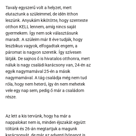
Tavaly egyszerű volt a helyzet, mert 
elutaztunk a szüleimmel, de idén itthon 
leszünk. Anyukám kikötötte, hogy szenteste 
otthon KELL lennem, amíg nincs saját 
gyermekem. Így nem sok választásunk 
maradt. A szüleim már 8 éve tudják, hogy 
leszbikus vagyok, elfogadtak engem, a 
páromat is nagyon szeretik. Így szívesen 
látják. De sajnos ő is hivatalos otthonra, mert 
náluk is nagy családi karácsony van, 24-én az 
egyik nagymamával 25-én a másik 
nagymamával. A tág családja még nem tud 
róla, hogy nem heteró, így én nem mehetek 
vele egy nap sem, pedig ő már a családom 
része.
Az lett a kis tervünk, hogy ha már a 
nappalokat nem is, minden éjszakát együtt 
töltünk és 26-án megtartjuk a magunk 
karácsonyát, de már az adventi hónapot is 