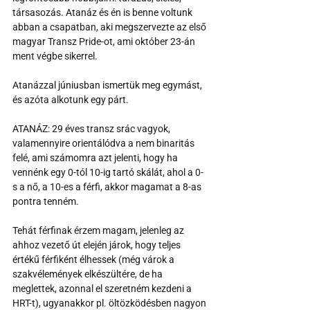
társasozás. Atanáz és én is benne voltunk 
abban a csapatban, aki megszervezte az első 
magyar Transz Pride-ot, ami október 23-án 
ment végbe sikerrel.
Atanázzal júniusban ismertük meg egymást, 
és azóta alkotunk egy párt.
ATANÁZ: 29 éves transz srác vagyok, 
valamennyire orientálódva a nem binaritás 
felé, ami számomra azt jelenti, hogy ha 
vennénk egy 0-tól 10-ig tartó skálát, ahol a 0-
s a nő, a 10-es a férfi, akkor magamat a 8-as 
pontra tenném.
Tehát férfinak érzem magam, jelenleg az 
ahhoz vezető út elején járok, hogy teljes 
értékű férfiként élhessek (még várok a 
szakvélemények elkészültére, de ha 
meglettek, azonnal el szeretném kezdeni a 
HRT-t), ugyanakkor pl. öltözködésben nagyon 