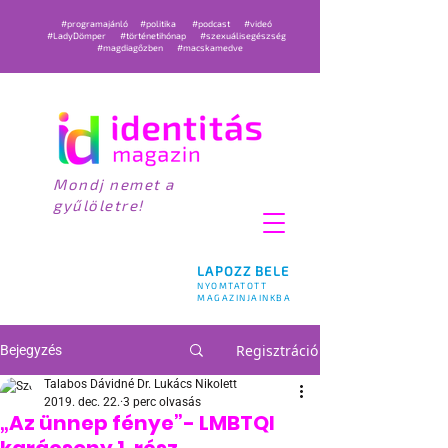
#programajánló
#politika
#podcast
#videó
#LadyDömper
#történetihónap
#szexuálisegészség
#magdiagőzben
#macskamedve
Mondj nemet a
gyűlöletre!
LAPOZZ BELE
NYOMTATOTT
MAGAZINJAINKBA
Regisztráció
Bejegyzés
Talabos Dávidné Dr. Lukács Nikolett
2019. dec. 22.
3 perc olvasás
„Az ünnep fénye”- LMBTQI