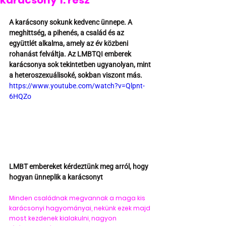
karácsony 1. rész
A karácsony sokunk kedvenc ünnepe. A 
meghittség, a pihenés, a család és az 
együttlét alkalma, amely az év közbeni 
rohanást felváltja. Az LMBTQI emberek 
karácsonya sok tekintetben ugyanolyan, mint 
a heteroszexuálisoké, sokban viszont más. 
https://www.youtube.com/watch?v=Qlpnt-
6HQZo
LMBT embereket kérdeztünk meg arról, hogy 
hogyan ünneplik a karácsonyt
Minden családnak megvannak a maga kis 
karácsonyi hagyományai, nekünk ezek majd 
most kezdenek kialakulni, nagyon 