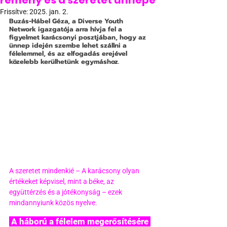
remény és a szeretet ünnepe
Frissítve:
2025. jan. 2.
Buzás-Hábel Géza, a Diverse Youth 
Network igazgatója arra hívja fel a 
figyelmet karácsonyi posztjában, hogy az 
ünnep idején szembe lehet szállni a 
félelemmel, és az elfogadás erejével 
közelebb kerülhetünk egymáshoz.
A szeretet mindenkié – A karácsony olyan 
értékeket képvisel, mint a béke, az 
együttérzés és a jótékonyság – ezek 
mindannyiunk közös nyelve.
 A háború a félelem megerősítésére 