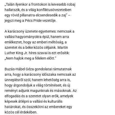
„Talán ilyenkor a frontokon is kevesebb robaj 
hallatszik, és a világ konfliktusövezeteiben 
egy rövid pillanatra elcsendesedik a zaj” – 
jegyzi meg a Pécs Pride vezetője.
A karácsony üzenete egyetemes: nemcsak a 
vallási hagyományokra épül, hanem arra 
emlékeztet, hogy az emberi méltóság, a 
szeretet és a béke közös céljaink. Martin 
Luther King Jr. híres szavai is ezt erősítik: 
„Nem hajlok meg a félelem előtt.”
Buzás-Hábel Géza gondolatai rámutatnak 
arra, hogy a karácsony időszaka nemcsak az 
ünneplésről szól, hanem lehetőség arra is, 
hogy átgondoljuk a világ történéseit, és új 
reményt adjunk magunknak és másoknak. Az 
elfogadás és a szeretet olyan erők, amelyek 
képesek átlépni a vallási és kulturális 
határokat, és összekötni az embereket egy 
közös cél érdekében.