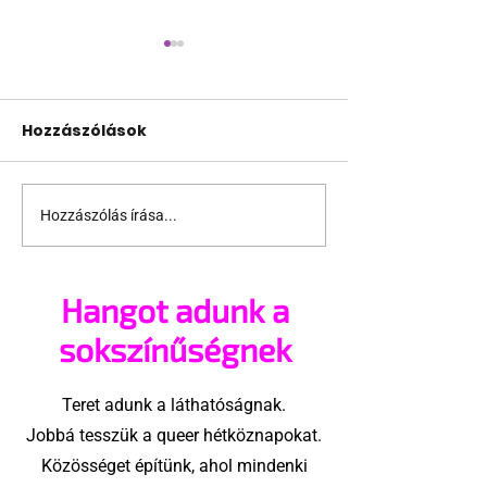
Hozzászólások
Hozzászólás írása...
A London Trans+ Pride
Kényszerű
szervezője nem volt
száműzetésb
hajlandó
orosz LMBTQ+ 
Hangot adunk a
ünnepségnek nevezni
utolsó nagy h
az eseményt- a BBC
sokszínűségnek
ezért törölte vele az
interjút
Teret adunk a láthatóságnak.
Jobbá tesszük a queer hétköznapokat.
Közösséget építünk, ahol mindenki