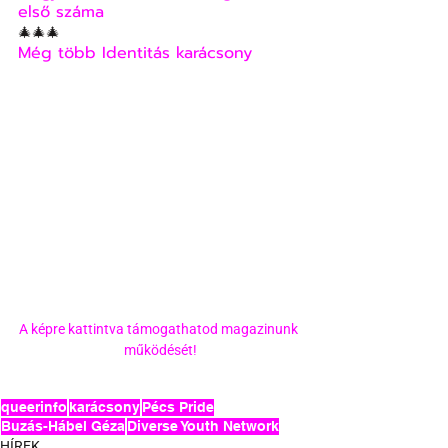
első száma
🎄🎄🎄
Még több Identitás karácsony
A képre kattintva támogathatod magazinunk 
működését!
queerinfo
karácsony
Pécs Pride
Buzás-Hábel Géza
Diverse Youth Network
HÍREK