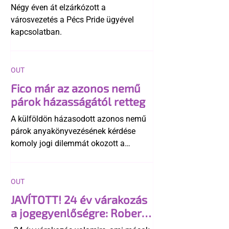
története
Négy éven át elzárkózott a
városvezetés a Pécs Pride ügyével
kapcsolatban.
OUT
Fico már az azonos nemű
párok házasságától retteg
A külföldön házasodott azonos nemű
párok anyakönyvezésének kérdése
komoly jogi dilemmát okozott a
szlovák belügynek, miközben Robert
Fico szerint az alkotmány
egyértelműen tiltja a házasságuk
OUT
elismerését. Közben az ellenzéken belül
JAVÍTOTT! 24 év várakozás
is vita robbant ki arról, hogy vissza
a jogegyenlőségre: Robert
kellene-e vonni a kormány konzervatív
Biedroń megindító üzenete