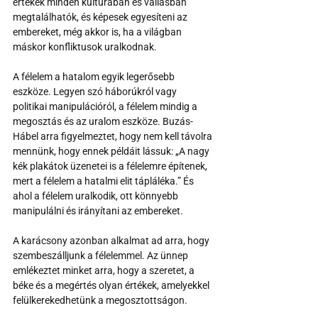
értékek minden kultúrában és vallásban 
megtalálhatók, és képesek egyesíteni az 
embereket, még akkor is, ha a világban 
máskor konfliktusok uralkodnak.
A félelem a hatalom egyik legerősebb 
eszköze. Legyen szó háborúkról vagy 
politikai manipulációról, a félelem mindig a 
megosztás és az uralom eszköze. Buzás-
Hábel arra figyelmeztet, hogy nem kell távolra 
mennünk, hogy ennek példáit lássuk: „A nagy 
kék plakátok üzenetei is a félelemre építenek, 
mert a félelem a hatalmi elit tápláléka.” És 
ahol a félelem uralkodik, ott könnyebb 
manipulálni és irányítani az embereket.
A karácsony azonban alkalmat ad arra, hogy 
szembeszálljunk a félelemmel. Az ünnep 
emlékeztet minket arra, hogy a szeretet, a 
béke és a megértés olyan értékek, amelyekkel 
felülkerekedhetünk a megosztottságon.