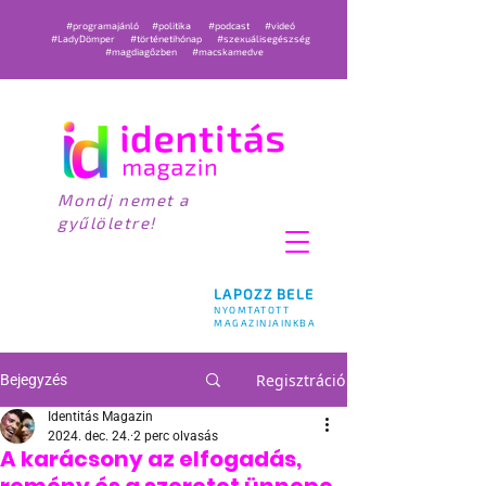
#programajánló
#politika
#podcast
#videó
#LadyDömper
#történetihónap
#szexuálisegészség
#magdiagőzben
#macskamedve
Mondj nemet a
gyűlöletre!
LAPOZZ BELE
NYOMTATOTT
MAGAZINJAINKBA
Regisztráció
Bejegyzés
Identitás Magazin
2024. dec. 24.
2 perc olvasás
A karácsony az elfogadás,