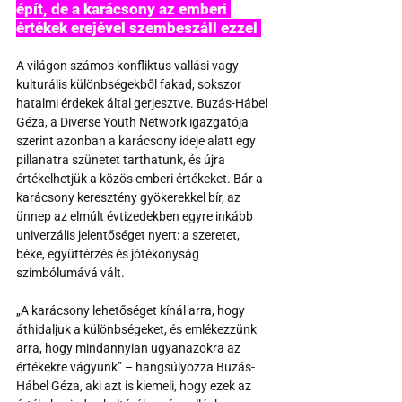
épít, de a karácsony az emberi 
értékek erejével szembeszáll ezzel 
A világon számos konfliktus vallási vagy 
kulturális különbségekből fakad, sokszor 
hatalmi érdekek által gerjesztve. Buzás-Hábel 
Géza, a Diverse Youth Network igazgatója 
szerint azonban a karácsony ideje alatt egy 
pillanatra szünetet tarthatunk, és újra 
értékelhetjük a közös emberi értékeket. Bár a 
karácsony keresztény gyökerekkel bír, az 
ünnep az elmúlt évtizedekben egyre inkább 
univerzális jelentőséget nyert: a szeretet, 
béke, együttérzés és jótékonyság 
szimbólumává vált.
„A karácsony lehetőséget kínál arra, hogy 
áthidaljuk a különbségeket, és emlékezzünk 
arra, hogy mindannyian ugyanazokra az 
értékekre vágyunk” – hangsúlyozza Buzás-
Hábel Géza, aki azt is kiemeli, hogy ezek az 