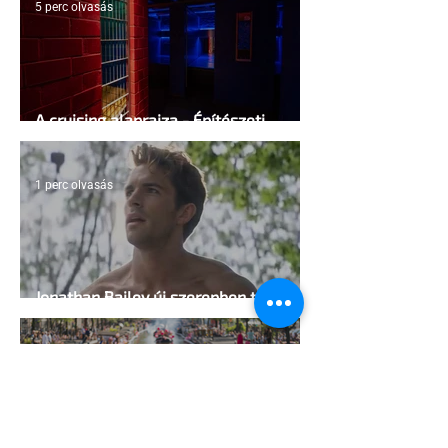
5 perc olvasás
A cruising alaprajza - Építészeti
irányelvek a vágy maximalizálására
1 perc olvasás
Jonathan Bailey új szerepben tér
vissza
2 perc olvasás