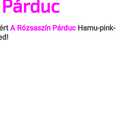
 Párduc
ért 
A Rózsaszín Párduc
 Hamu-pink-
ed!