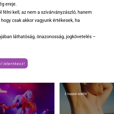
g ereje.
 félni kell, az nem a szivárványzászló, hanem
k, hogy csak akkor vagyunk értékesek, ha
jában láthatóság, önazonosság, jogkövetelés –
! Jelentkezz!
2 nappal ezelőtt