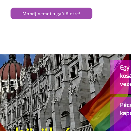
Mondj nemet a gyűlöletre!
Egy 
kos
vez
Pécs
kap