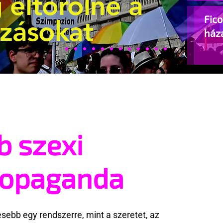
 eltörölné a
Fic
ozásokat
ház
b szexi
ropaganda
ebb egy rendszerre, mint a szeretet, az