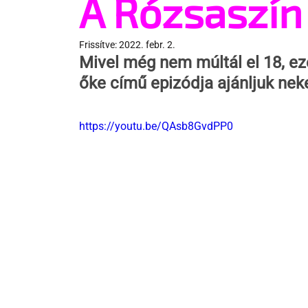
A Rózsaszín
Frissítve:
2022. febr. 2.
Mivel még nem múltál el 18, ez
őke című epizódja ajánljuk nek
https://youtu.be/QAsb8GvdPP0