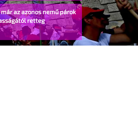
o már az azonos nemű párok
asságától retteg