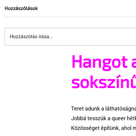
Hozzászólások
Hozzászólás írása...
Rózsaszín
Hangot 
Meleg szerelmi történettel
folytatódik A Simpson család
sokszín
Teret adunk a láthatóságn
Jobbá tesszük a queer hét
Közösséget építünk, ahol 