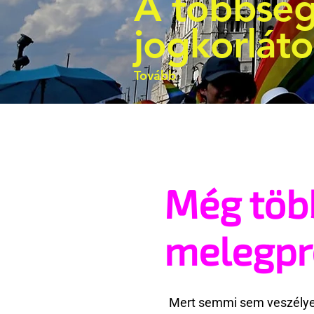
A többség
jogkorlát
Tovább
Még töb
melegp
Mert semmi sem veszélyes