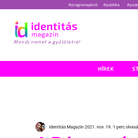
#programajánló
#politika
#pod
Mondj nemet a gyűlöletre!
HÍREK
S
Identitás Magazin
2021. nov. 19.
1 perc olvas