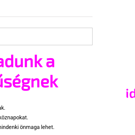
 csúcstámadás
adunk a
Melegek az időskori szex
örömeit bemutató
kampányban
űségnek
ak.
köznapokat.
mindenki önmaga lehet.