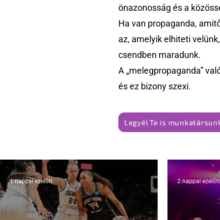
önazonosság és a közössé
Ha van propaganda, amitől
az, amelyik elhiteti velün
csendben maradunk.
A „melegpropaganda” való
és ez bizony szexi.
Legyél Te is munkatársunk
1 nappal ezelőtt
2 nappal ezelőtt