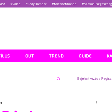
cast
#videó
#LadyDömper
#történetihónap
#szexuálisegészsé
TÍLUS
OUT
TREND
GUIDE
K
Bejelentkezés / Regisz
ás