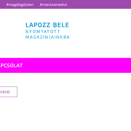
g
#magdiagőzben
#macskamedve
LAPOZZ BELE
NYOMTATOTT
MAGAZINJAINKBA
APCSOLAT
tráció