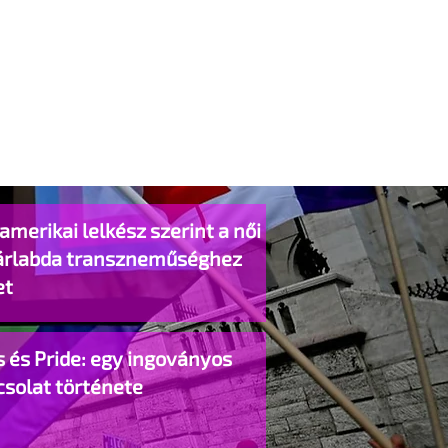
amerikai lelkész szerint a női
árlabda transzneműséghez
et
 és Pride: egy ingoványos
csolat története