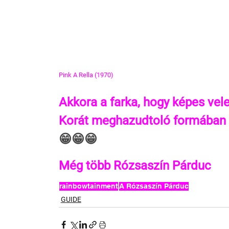
Pink A Rella (1970)
Akkora a farka, hogy képes vele
Korát meghazudtoló formában 
😁😁😁
Még több Rózsaszín Párduc
rainbowtainment
A Rózsaszín Párduc
GUIDE