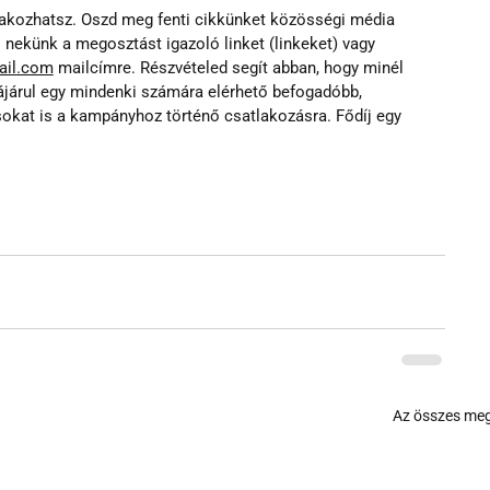
akozhatsz. Oszd meg fenti cikkünket közösségi média 
l nekünk a megosztást igazoló linket (linkeket) vagy 
ail.com
 mailcímre. Részvételed segít abban, hogy minél 
járul egy mindenki számára elérhető befogadóbb, 
okat is a kampányhoz történő csatlakozásra. Fődíj egy 
Az összes meg