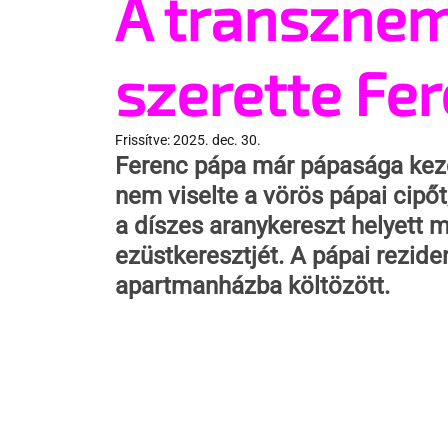
A transznem
szerette Fe
Frissítve:
2025. dec. 30.
Ferenc pápa már pápasága kezd
nem viselte a vörös pápai cipőt,
a díszes aranykereszt helyett m
ezüstkeresztjét. A pápai rezide
apartmanházba költözött.