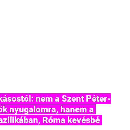
rök nyugalomra, hanem a 
azilikában, Róma kevésbé 