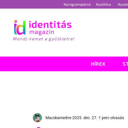
#programajánló
#politika
#pod
Mondj nemet a gyűlöletre!
HÍREK
S
Macskamedve
2025. dec. 27.
1 perc olvasás