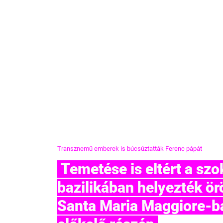
Transznemű emberek is búcsúztatták Ferenc pápát
 Temetése is eltért a szokásostól: nem a Szent Péter-
bazilikában helyezték ö
Santa Maria Maggiore-b