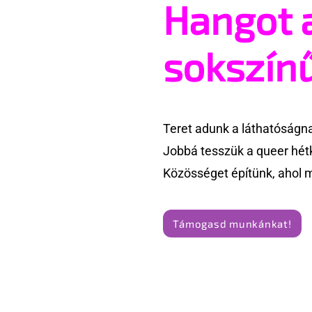
Hangot 
51% – ennyien támogatják
Boldog sz
Magyarországon az azonos
és a magy
nemű párok házasságát
sokszín
Teret adunk a láthatóságn
Jobbá tesszük a queer hét
Közösséget építünk, ahol 
Támogasd munkánkat!