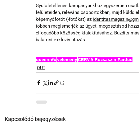
Gyűlöletellenes kampányunkhoz egyszerűen csatl
felületeiden, releváns csoportokban, majd küldd e
képernyőfotót (-fotókat) az 
identitasmagazin@gm
többen megismerjék az ügyet, megosztásod hozzá
elfogadóbb közösség kialakításához. Buzdíts más
balatoni exkluzív utazás.
queerinfo
vélemény
CERV
A Rózsaszín Párduc
OUT
Kapcsolódó bejegyzések