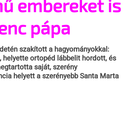
ű embereket is
renc pápa
etén szakított a hagyományokkal: 
 helyette ortopéd lábbelit hordott, és 
egtartotta saját, szerény 
ncia helyett a szerényebb Santa Marta 