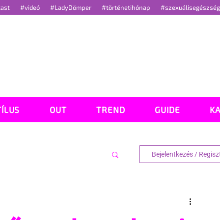
cast
#videó
#LadyDömper
#történetihónap
#szexuálisegészsé
TÍLUS
OUT
TREND
GUIDE
K
Bejelentkezés / Regisz