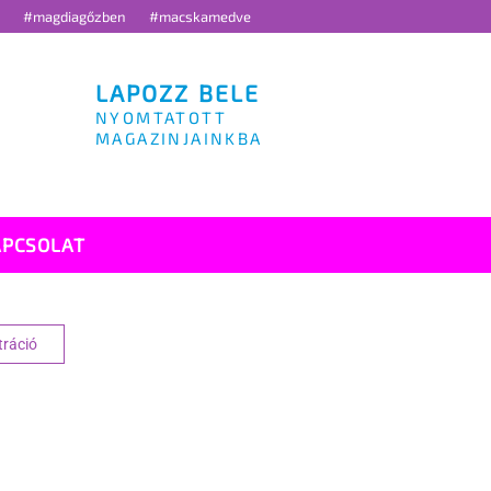
g
#magdiagőzben
#macskamedve
LAPOZZ BELE
NYOMTATOTT
MAGAZINJAINKBA
APCSOLAT
tráció