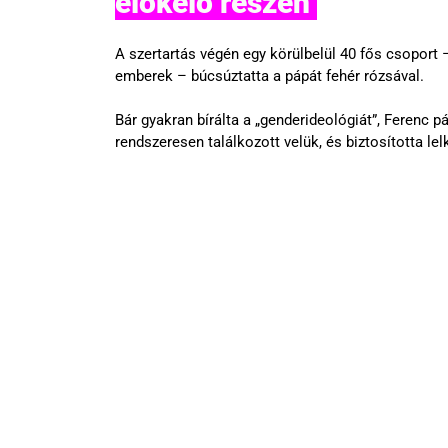
előkelő részén 
A szertartás végén egy körülbelül 40 fős csoport 
emberek – búcsúztatta a pápát fehér rózsával.
Bár gyakran bírálta a „genderideológiát”, Ferenc 
rendszeresen találkozott velük, és biztosította le