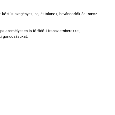
– köztük szegények, hajléktalanok, bevándorlók és transz 
pápa személyesen is törődött transz emberekkel, 
lki gondozásukat.