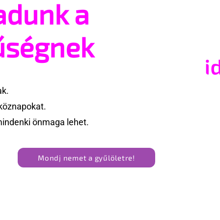
adunk a
ivárványcsaládok
Ha nincs szponzor, jöhet 
ar valóság
OnlyFans?
űségnek
ak.
köznapokat.
mindenki önmaga lehet.
Mondj nemet a gyűlöletre!