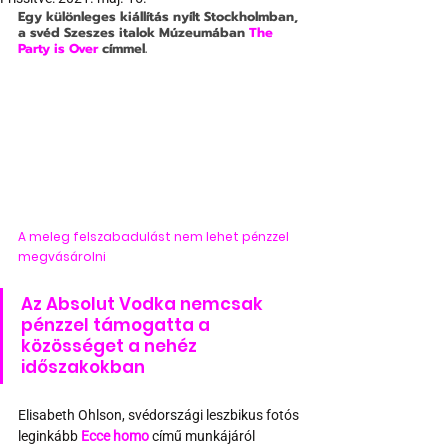
Egy különleges kiállítás nyílt Stockholmban, 
a svéd Szeszes italok Múzeumában 
The 
Party is Over
címmel.
A meleg felszabadulást nem lehet pénzzel 
megvásárolni
Az Absolut Vodka nemcsak 
pénzzel támogatta a 
közösséget a nehéz 
időszakokban
Elisabeth Ohlson, svédországi leszbikus fotós 
leginkább 
Ecce homo
 című munkájáról 