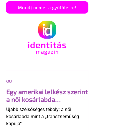
Mondj nemet a gyűlöletre!
OUT
Egy amerikai lelkész szerint
a női kosárlabda
transzneműséghez vezet
Újabb szélsőséges téboly: a női
kosárlabda mint a „transzneműség
kapuja”