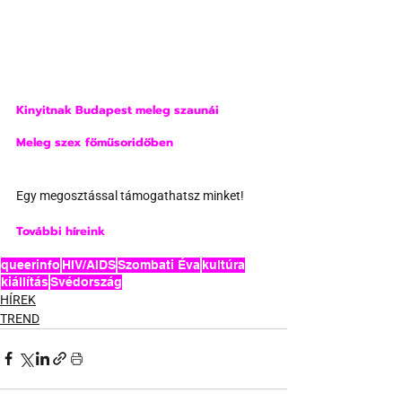
Kinyitnak Budapest meleg szaunái
Meleg szex főműsoridőben
Egy megosztással támogathatsz minket!
További híreink 
queerinfo
HIV/AIDS
Szombati Éva
kultúra
kiállítás
Svédország
HÍREK
TREND