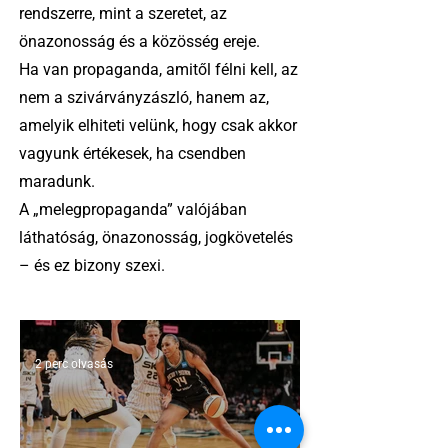
rendszerre, mint a szeretet, az
önazonosság és a közösség ereje.
Ha van propaganda, amitől félni kell, az
nem a szivárványzászló, hanem az,
amelyik elhiteti velünk, hogy csak akkor
vagyunk értékesek, ha csendben
maradunk.
A „melegpropaganda” valójában
láthatóság, önazonosság, jogkövetelés
– és ez bizony szexi.
2 perc olvasás