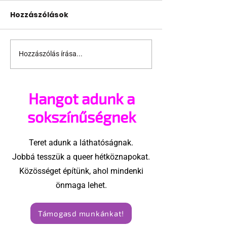
Hozzászólások
Hozzászólás írása...
Képregény
Megérkezett 
meglepetések a Pride
meztelen ran
Hónapra
Olaszország
Hangot adunk a
sokszínűségnek
Teret adunk a láthatóságnak.
Jobbá tesszük a queer hétköznapokat.
Közösséget építünk, ahol mindenki
önmaga lehet.
Támogasd munkánkat!