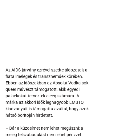
Az AIDS-járvány ezrével szedte áldozatait a 
fiatal melegek és transzneműek körében. 
Ebben az időszakban az Absolut Vodka sok 
queer művészt támogatott, akik egyedi 
palackokat terveztek a cég számára. A 
márka az akkori idők legnagyobb LMBTQ 
kiadványait is támogatta azáltal, hogy azok 
hátsó borítóján hirdetett.
– Bár a küzdelmet nem lehet megúszni; a 
meleg felszabadulást nem lehet pénzzel 