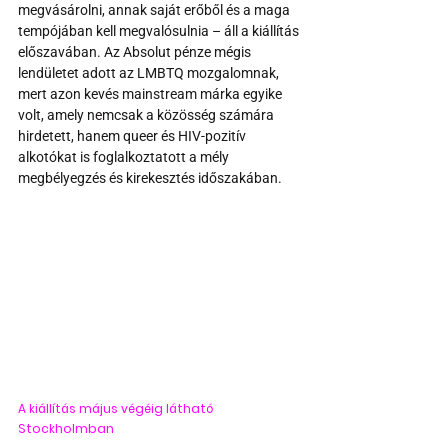
megvásárolni, annak saját erőből és a maga 
tempójában kell megvalósulnia – áll a kiállítás 
előszavában. Az Absolut pénze mégis 
lendületet adott az LMBTQ mozgalomnak, 
mert azon kevés mainstream márka egyike 
volt, amely nemcsak a közösség számára 
hirdetett, hanem queer és HIV-pozitív 
alkotókat is foglalkoztatott a mély 
megbélyegzés és kirekesztés időszakában.
A kiállítás május végéig látható 
Stockholmban