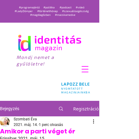
#programajánló
#politika
#podcast
#videó
#LadyDömper
#történetihónap
#szexuálisegészség
#magdiagőzben
#macskamedve
Mondj nemet a
gyűlöletre!
LAPOZZ BELE
NYOMTATOTT
MAGAZINJAINKBA
Regisztráció
Bejegyzés
Szombati Éva
2021. máj. 14.
1 perc olvasás
Amikor a parti véget ér
Frissítve:
2021. máj. 15.