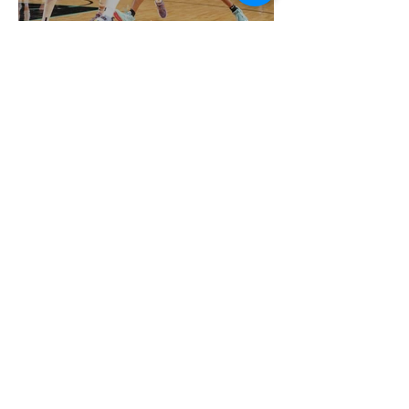
Egy amerikai lelkész szerint a női
kosárlabda transzneműséghez vezet
2 perc olvasás
Miket nézzünk idén a Sziget queer
sátrában?
2 perc olvasás
A mellrákszűrésről senki sem beszél a
mellkasi műtétek után - pedig kellene