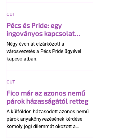
OUT
Pécs és Pride: egy
ingoványos kapcsolat
története
Négy éven át elzárkózott a
városvezetés a Pécs Pride ügyével
kapcsolatban.
OUT
Fico már az azonos nemű
párok házasságától retteg
A külföldön házasodott azonos nemű
párok anyakönyvezésének kérdése
komoly jogi dilemmát okozott a
szlovák belügynek, miközben Robert