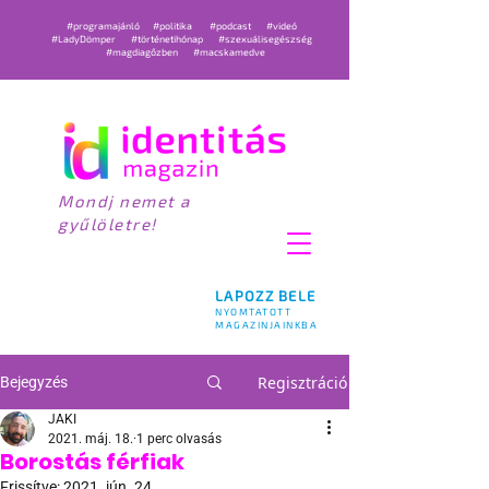
#programajánló
#politika
#podcast
#videó
#LadyDömper
#történetihónap
#szexuálisegészség
#magdiagőzben
#macskamedve
Mondj nemet a
gyűlöletre!
LAPOZZ BELE
NYOMTATOTT
MAGAZINJAINKBA
Regisztráció
Bejegyzés
JAKI
2021. máj. 18.
1 perc olvasás
Borostás férfiak
Frissítve:
2021. jún. 24.