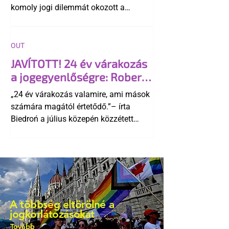
komoly jogi dilemmát okozott a
szlovák belügynek, miközben Robert
Fico szerint az alkotmány
egyértelműen tiltja a házasságuk
OUT
elismerését. Közben az ellenzéken belül
JAVÍTOTT! 24 év várakozás
is vita robbant ki arról, hogy vissza
a jogegyenlőségre: Robert
kellene-e vonni a kormány konzervatív
Biedroń megindító üzenete
alkotmánymódosítását
„24 év várakozás valamire, ami mások
a lengyel bejegyzett
számára magától értetődő.”– írta
élettársi kapcsolatokért
Biedroń a július közepén közzétett
bejegyzésben.
A többség eltörölné a
jogkorlátozásokat
Tovább