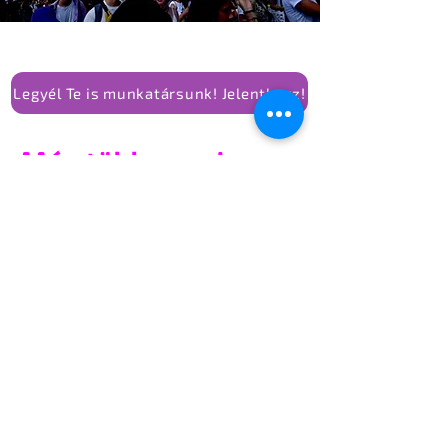
Legyél Te is munkatársunk! Jelentkezz!
Még több szexi
melegpropaganda
Mert semmi sem veszélyesebb egy
rendszerre, mint a szeretet, az
önazonosság és a közösség ereje.
Ha van propaganda, amitől félni kell, az
nem a szivárványzászló, hanem az,
amelyik elhiteti velünk, hogy csak akkor
vagyunk értékesek, ha csendben