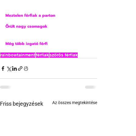
Meztelen férfiak a parton
Őrült nagy csomagok
Még több izgató férfi
rainbowtainment
férfiak
szőrös férfiak
Az összes megtekintése
Friss bejegyzések