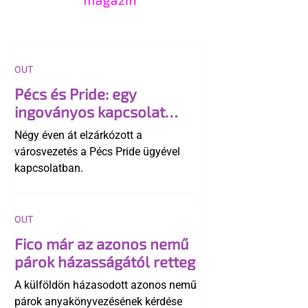
OUT
Pécs és Pride: egy
ingoványos kapcsolat
története
Négy éven át elzárkózott a
városvezetés a Pécs Pride ügyével
kapcsolatban.
OUT
Fico már az azonos nemű
párok házasságától retteg
A külföldön házasodott azonos nemű
párok anyakönyvezésének kérdése