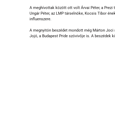
A meghívottak között ott volt Árvai Péter, a Prezi 
Ungár Péter, az LMP társelnöke, Kocsis Tibor éne
influenszere.
A megnyitón beszédet mondott még Márton Joci ro
Jojó, a Budapest Pride szóvivője is. A beszédek 