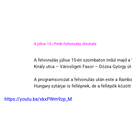
A július 15-i Pride Felvonulás útvonala
A felvonulás július 15-én szombaton indul majd a
Király utca – Városligeti Fasor – Dózsa György út ú
A programsorozat a felvonulás után este a Rainbo
Hungary sztárjai is fellépnek, de a fellépők közöt
https://youtu.be/xkxPWm9zp_M