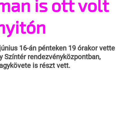
an is ott volt
nyitón
június 16-án pénteken 19 órakor vette 
ly Színtér rendezvényközpontban, 
gykövete is részt vett.