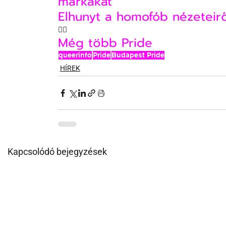
márkákat
Elhunyt a homofób nézeteirő
🏳‍🌈
Még több Pride
queerinfo
Pride
Budapest Pride
HÍREK
Kapcsolódó bejegyzések