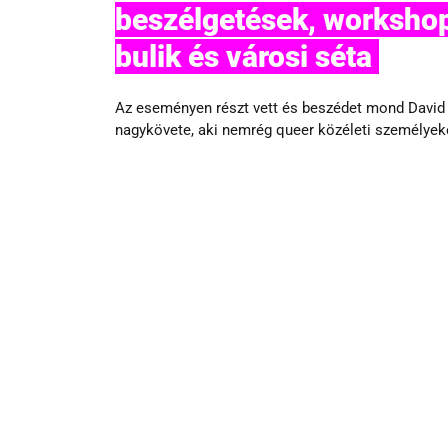
beszélgetések, workshopo
bulik és városi séta 
Az eseményen részt vett és beszédet mond David
nagykövete, aki nemrég queer közéleti személyeke