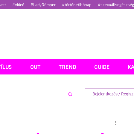
cast
#videó
#LadyDömper
#történetihónap
#szexuálisegészsé
TÍLUS
OUT
TREND
GUIDE
K
Bejelentkezés / Regisz