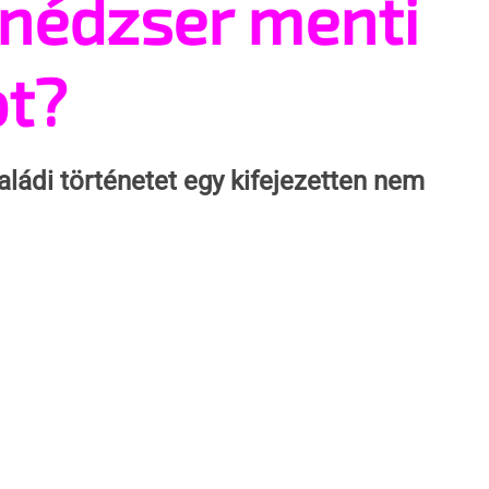
inédzser menti
ot?
aládi történetet egy kifejezetten nem 