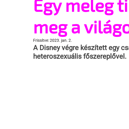
Egy meleg t
meg a világ
Frissítve:
2023. jan. 2.
A Disney végre készített egy cs
heteroszexuális főszereplővel.