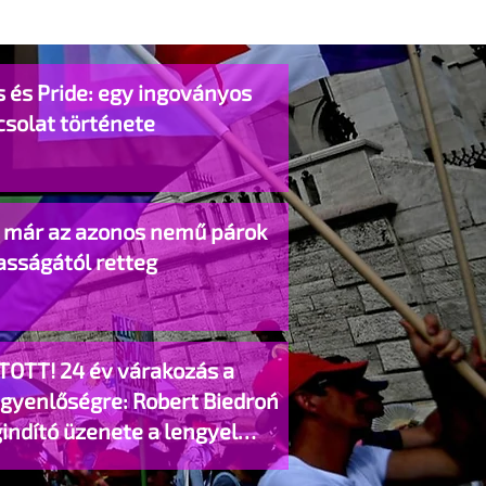
 és Pride: egy ingoványos
csolat története
o már az azonos nemű párok
asságától retteg
TOTT! 24 év várakozás a
egyenlőségre: Robert Biedroń
indító üzenete a lengyel
gyzett élettársi kapcsolatokért