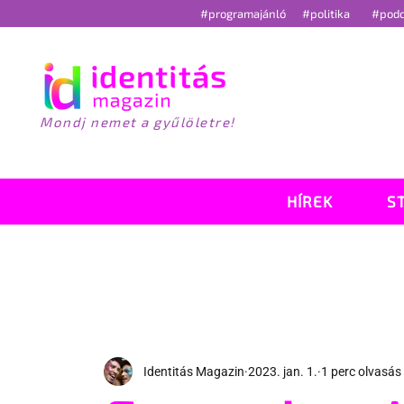
#programajánló
#politika
#pod
Mondj nemet a gyűlöletre!
HÍREK
S
Identitás Magazin
2023. jan. 1.
1 perc olvasás