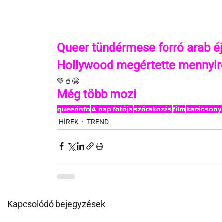
Queer tündérmese forró arab é
Hollywood megértette mennyir
💚🥤😁
Még több mozi
queerinfo
A nap fotója
szórakozás
film
karácsony
HÍREK
TREND
Kapcsolódó bejegyzések