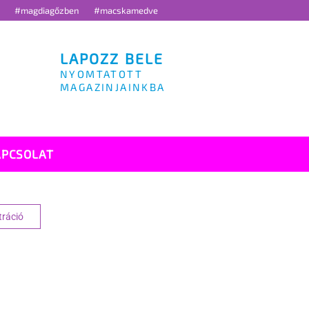
g
#magdiagőzben
#macskamedve
LAPOZZ BELE
NYOMTATOTT
MAGAZINJAINKBA
APCSOLAT
tráció