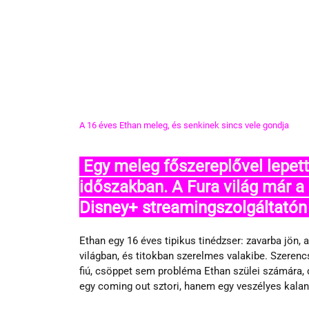
A 16 éves Ethan meleg, és senkinek sincs vele gondja
 Egy meleg főszereplővel lepett meg minket a Disney az ünnepi 
időszakban. A Fura világ már 
Disney+ streamingszolgáltatón i
Ethan egy 16 éves tipikus tinédzser: zavarba jön, a
világban, és titokban szerelmes valakibe. Szerencs
fiú, csöppet sem probléma Ethan szülei számára,
egy coming out sztori, hanem egy veszélyes kaland