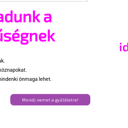
adunk a
 szerelmi
Ilyenek voltak a világ els
szakítás után
meleg magazinjai
űségnek
ak.
köznapokat.
mindenki önmaga lehet.
Mondj nemet a gyűlöletre!