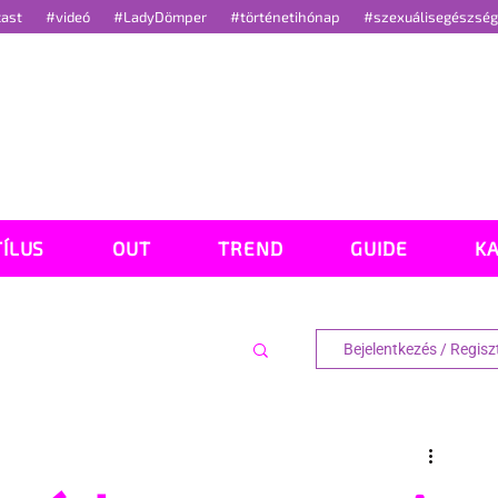
cast
#videó
#LadyDömper
#történetihónap
#szexuálisegészsé
TÍLUS
OUT
TREND
GUIDE
K
Bejelentkezés / Regisz