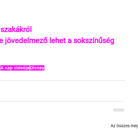
jszakákról
e jövedelmező lehet a sokszínűség
A nap videója
Disney
Az összes meg