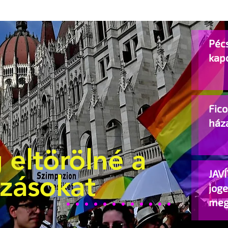
Pécs
kap
Fic
ház
 eltörölné a
JAVÍ
ozásokat
jog
meg
beje