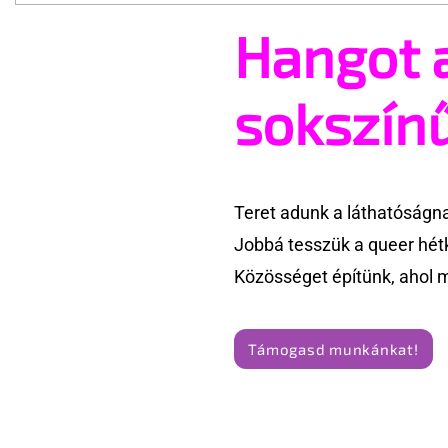
Hangot 
Amikor beszerelmesedsz egy
Mozi: Édes
Grindr szexpartiban
kapcsolat 
sokszín
Teret adunk a láthatóságn
Jobbá tesszük a queer hét
Közösséget építünk, ahol 
Támogasd munkánkat!