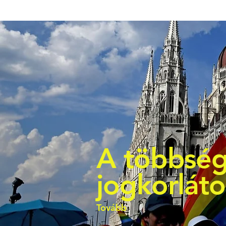
A többség
jogkorlát
Tovább