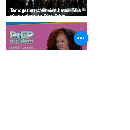
Támogathatsz és ajánlhatsz: Te is
részt vehetsz a Pécs Pride
megvalósításában
1 perc olvasás
Egy HIV-megelőzésről szóló reklámon
akadtak ki konzervatívok az Egyesült
Államokban
5 perc olvasás
A cruising alaprajza - Építészeti
irányelvek a vágy maximalizálására