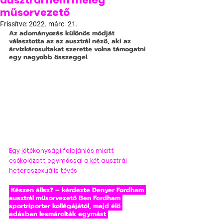
ausztrál nem meleg
műsorvezető
Frissítve:
2022. márc. 21.
Az adományozás különös módját 
választotta az az ausztrál néző, aki az 
árvízkárosultakat szerette volna támogatni 
egy nagyobb összeggel.
Egy jótékonysági felajánlás miatt 
csókolózott egymással a két ausztrál 
heteroszexuális tévés
 Készen állsz? – kérdezte Denyer Fordham 
ausztrál műsorvezető Ben Fordham 
sportriporter kollégájától, majd élő 
adásban lesmárolták egymást 