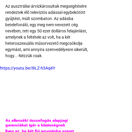
Az ausztráliai árvízkárosultak megsegítésére 
rendeztek élő televíziós adással egybekötött 
gyűjtést, múlt szombaton. Az adásba 
betelefonáló, egy meg nem nevezett cég 
nevében, tett egy 50 ezer dolláros felajánlást, 
amelynek a feltétele az volt, ha a két 
heteroszexuális műsorvezető megcsókolja 
egymást, ami annyira szenvedélyesre sikerült, 
hogy... Nézzük csak.
https://youtu.be/i9LZ-h3Aq4Y
Az ellenzéki összefogás alapjogi 
garanciákat ígér a közösségnek
Ilyen az, ha két fiú egymásba szeret