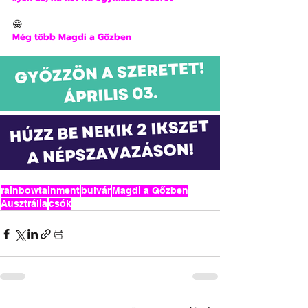
😁
Még több Magdi a Gőzben
rainbowtainment
bulvár
Magdi a Gőzben
Ausztrália
csók