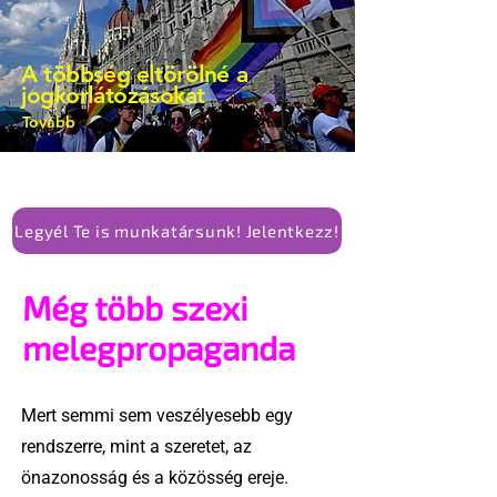
is vita robbant ki arról, hogy vissza
kellene-e vonni a kormány konzervatív
A többség eltörölné a
alkotmánymódosítását
jogkorlátozásokat
Tovább
Legyél Te is munkatársunk! Jelentkezz!
Még több szexi
melegpropaganda
Mert semmi sem veszélyesebb egy
rendszerre, mint a szeretet, az
önazonosság és a közösség ereje.