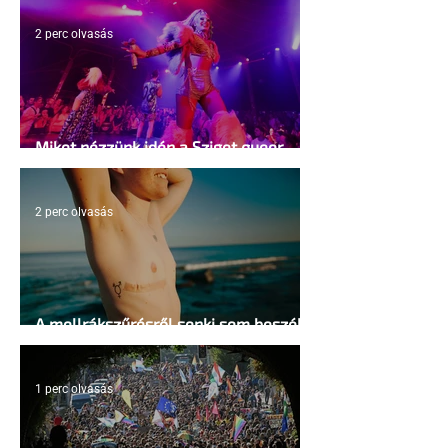
2 perc olvasás
Miket nézzünk idén a Sziget queer
sátrában?
2 perc olvasás
A mellrákszűrésről senki sem beszél a
mellkasi műtétek után - pedig kellene
1 perc olvasás