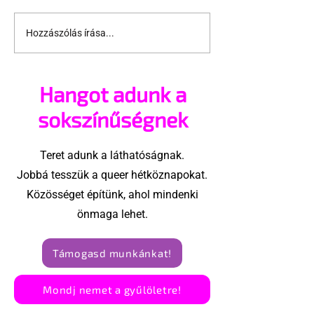
Hozzászólás írása...
Ilyen az, amikor nincs
Legyél meleg
a közelben egy aktív
önkéntes!
srác sem
Hangot adunk a
sokszínűségnek
Teret adunk a láthatóságnak.
Jobbá tesszük a queer hétköznapokat.
Közösséget építünk, ahol mindenki
önmaga lehet.
Támogasd munkánkat!
Mondj nemet a gyűlöletre!