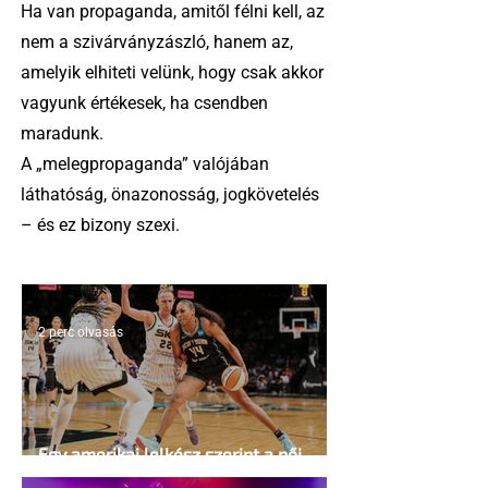
Ha van propaganda, amitől félni kell, az
nem a szivárványzászló, hanem az,
amelyik elhiteti velünk, hogy csak akkor
vagyunk értékesek, ha csendben
maradunk.
A „melegpropaganda” valójában
láthatóság, önazonosság, jogkövetelés
– és ez bizony szexi.
2 perc olvasás
Egy amerikai lelkész szerint a női
kosárlabda transzneműséghez vezet