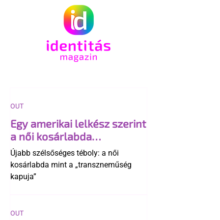
OUT
Egy amerikai lelkész szerint
a női kosárlabda
transzneműséghez vezet
Újabb szélsőséges téboly: a női
kosárlabda mint a „transzneműség
kapuja”
OUT