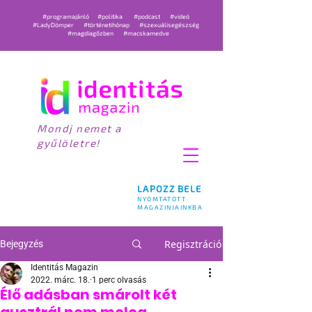
#programajánló
#politika
#podcast
#videó
#LadyDömper
#történetihónap
#szexuálisegészség
#magdiagőzben
#macskamedve
Mondj nemet a
gyűlöletre!
LAPOZZ BELE
NYOMTATOTT
MAGAZINJAINKBA
Regisztráció
Bejegyzés
Identitás Magazin
2022. márc. 18.
1 perc olvasás
Élő adásban smárolt két