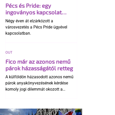
Pécs és Pride: egy
ingoványos kapcsolat
története
Négy éven át elzárkózott a
városvezetés a Pécs Pride ügyével
kapcsolatban.
OUT
Fico már az azonos nemű
párok házasságától retteg
A külföldön házasodott azonos nemű
párok anyakönyvezésének kérdése
komoly jogi dilemmát okozott a
szlovák belügynek, miközben Robert
Fico szerint az alkotmány
egyértelműen tiltja a házasságuk
elismerését. Közben az ellenzéken belül