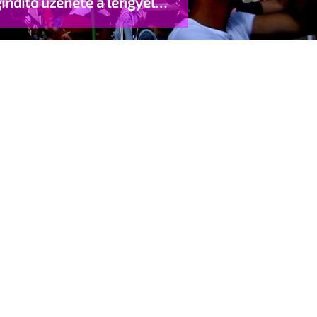
indító üzenete a lengyel
gyzett élettársi kapcsolatokért