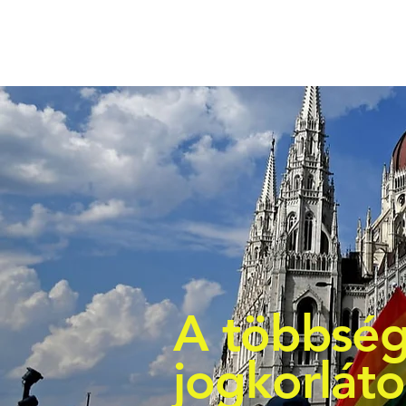
A többség
jogkorlát