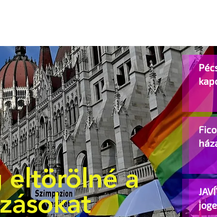
Pécs
kap
Fic
ház
 eltörölné a
JAVÍ
ozásokat
jog