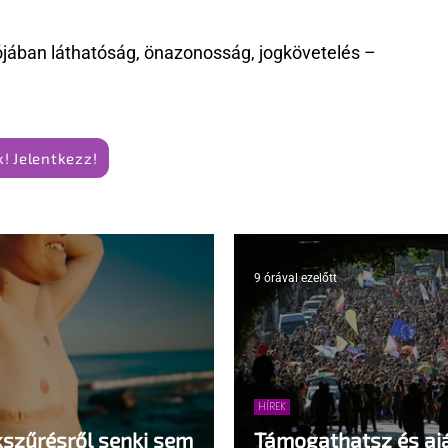
jában láthatóság, önazonosság, jogkövetelés –
! Jelentkezz!
9 órával ezelőtt
HÍREK
kszűrésről senki sem
Támogathatsz és ajá