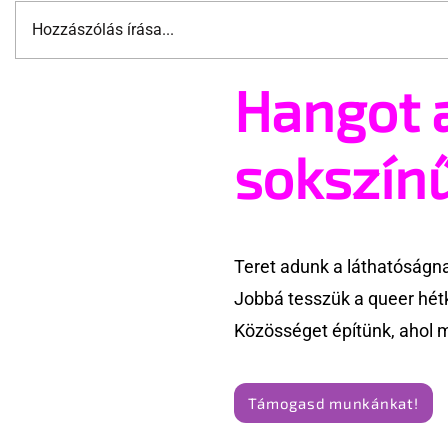
Hozzászólás írása...
Hangot 
Vajon ilyen eset
Nincs kéts
Magyarországon ma
nagyon na
előfordulhatna?
szereti! 😁
sokszín
Teret adunk a láthatóságn
Jobbá tesszük a queer hét
Közösséget építünk, ahol 
Támogasd munkánkat!