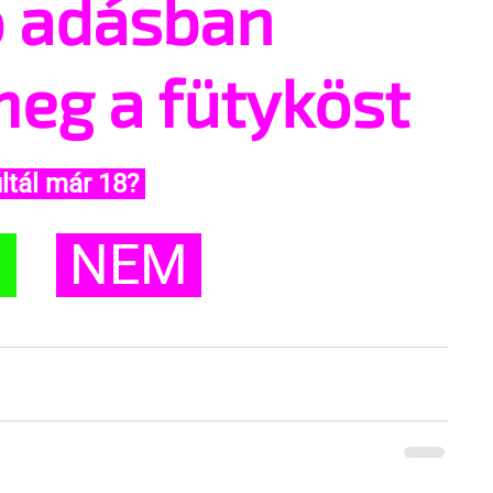
ő adásban
meg a fütyköst
ltál már 18? 
 
 NEM 