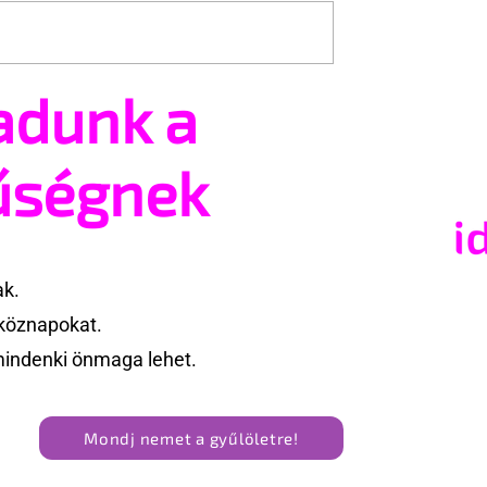
adunk a
ég! Ez a srác a
Férfiakkal szexelek és ez
gy dolgokat
teljesen normális! – Már 
Magyarország elleni mec
űségnek
készülnek?
ak.
köznapokat.
mindenki önmaga lehet.
Mondj nemet a gyűlöletre!