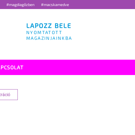
g
#magdiagőzben
#macskamedve
LAPOZZ BELE
NYOMTATOTT
MAGAZINJAINKBA
APCSOLAT
tráció