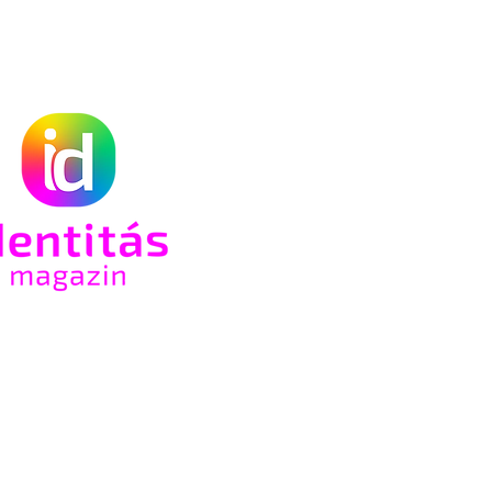
a
csre