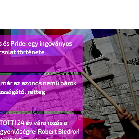
 és Pride: egy ingoványos
csolat története
o már az azonos nemű párok
asságától retteg
TOTT! 24 év várakozás a
egyenlőségre: Robert Biedroń