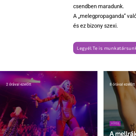
csendben maradunk.
A „melegpropaganda” való
és ez bizony szexi.
Legyél Te is munkatársunk
2 órával ezelőtt
8 órával ezelőtt
HÍREK
A mellrá