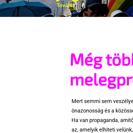
Tovább
Még töb
melegp
Mert semmi sem veszélyes
önazonosság és a közössé
Ha van propaganda, amitől
az, amelyik elhiteti velün