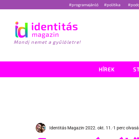
#programajánló
#politika
#pod
Mondj nemet a gyűlöletre!
HÍREK
S
Identitás Magazin
2022. okt. 11.
1 perc olvasá