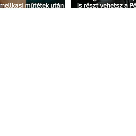
 mellkasi műtétek után -
is részt vehetsz a P
lene
megvalósításában