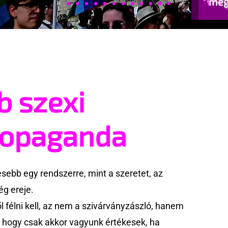
meg
beje
b szexi
ropaganda
ebb egy rendszerre, mint a szeretet, az
g ereje.
 félni kell, az nem a szivárványzászló, hanem
k, hogy csak akkor vagyunk értékesek, ha