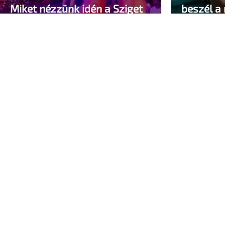
Miket nézzünk idén a Sziget
beszél a
queer sátrában?
pedig kel