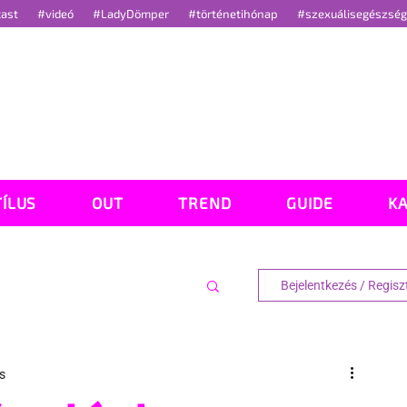
cast
#videó
#LadyDömper
#történetihónap
#szexuálisegészsé
TÍLUS
OUT
TREND
GUIDE
K
Bejelentkezés / Regisz
s