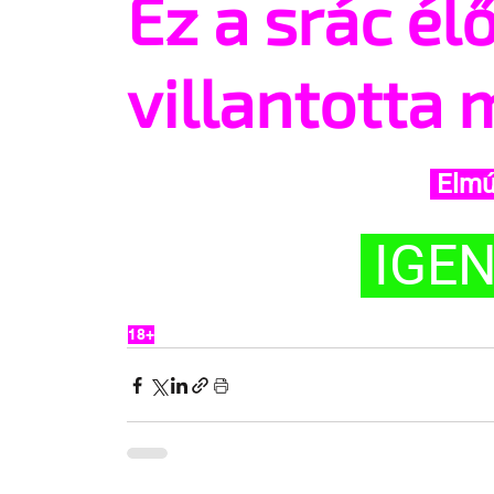
Ez a srác él
villantotta 
 Elmú
 IGEN
18+