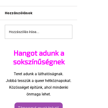
Hozzászólások
Hozzászólás írása...
Támogathatsz és
Egy HIV-mege
ajánlhatsz: Te is részt
szóló reklám
vehetsz a Pécs Pride
akadtak ki
Hangot adunk a
megvalósításában
konzervatívok
Egyesült Áll
sokszínűségnek
Teret adunk a láthatóságnak.
Jobbá tesszük a queer hétköznapokat.
Közösséget építünk, ahol mindenki
önmaga lehet.
Támogasd munkánkat!