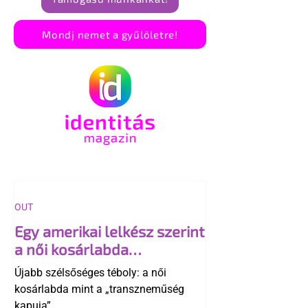
Mondj nemet a gyűlöletre!
OUT
Egy amerikai lelkész szerint
a női kosárlabda
transzneműséghez vezet
Újabb szélsőséges téboly: a női
kosárlabda mint a „transzneműség
kapuja”