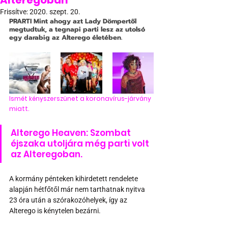
Alteregoban
Frissítve:
2020. szept. 20.
PRARTI
 Mint ahogy azt Lady Dömpertől 
megtudtuk, a tegnapi parti lesz az utolsó 
egy darabig az Alterego életében.
Ismét kényszerszünet a koronavírus-járvány 
miatt.
Alterego Heaven: Szombat 
éjszaka utoljára még parti volt 
az Alteregoban.
A kormány pénteken kihirdetett rendelete 
alapján hétfőtől már nem tarthatnak nyitva 
23 óra után a szórakozóhelyek, így az 
Alterego is kénytelen bezárni.