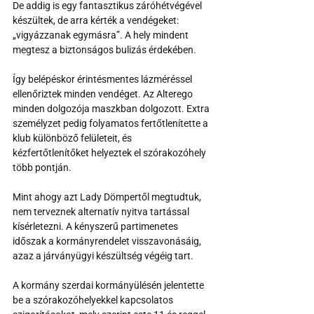
De addig is egy fantasztikus záróhétvégével 
készültek, de arra kérték a vendégeket: 
„vigyázzanak egymásra”. A hely mindent 
megtesz a biztonságos bulizás érdekében.
Így belépéskor érintésmentes lázméréssel 
ellenőriztek minden vendéget. Az Alterego 
minden dolgozója maszkban dolgozott. Extra 
személyzet pedig folyamatos fertőtlenítette a 
klub különböző felületeit, és 
kézfertőtlenítőket helyeztek el szórakozóhely 
több pontján.
Mint ahogy azt Lady Dömpertől megtudtuk, 
nem terveznek alternatív nyitva tartással 
kísérletezni. A kényszerű partimenetes 
időszak a kormányrendelet visszavonásáig, 
azaz a járványügyi készültség végéig tart.
A kormány szerdai kormányülésén jelentette 
be a szórakozóhelyekkel kapcsolatos 