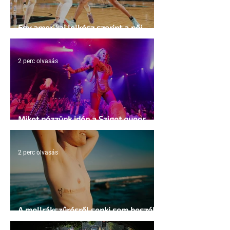
Egy amerikai lelkész szerint a női
kosárlabda transzneműséghez vezet
2 perc olvasás
Miket nézzünk idén a Sziget queer
sátrában?
2 perc olvasás
A mellrákszűrésről senki sem beszél a
mellkasi műtétek után - pedig kellene