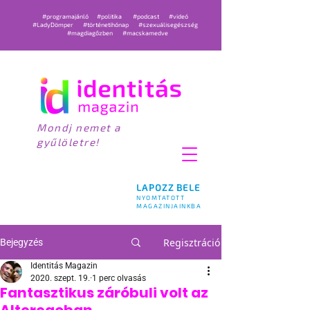
#programajánló
#politika
#podcast
#videó
#LadyDömper
#történetihónap
#szexuálisegészség
#magdiagőzben
#macskamedve
Mondj nemet a
gyűlöletre!
LAPOZZ BELE
NYOMTATOTT
MAGAZINJAINKBA
Regisztráció
Bejegyzés
Identitás Magazin
2020. szept. 19.
1 perc olvasás
Fantasztikus záróbuli volt az