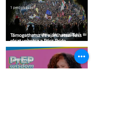
1 perc olvasás
Támogathatsz és ajánlhatsz: Te is
részt vehetsz a Pécs Pride
megvalósításában
1 perc olvasás
Egy HIV-megelőzésről szóló reklámon
akadtak ki konzervatívok az Egyesült
Államokban
5 perc olvasás