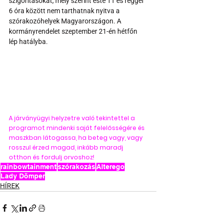
szigorításokat, mely szerint este 11 és reggel 
6 óra között nem tarthatnak nyitva a 
szórakozóhelyek Magyarországon. A 
kormányrendelet szeptember 21-én hétfőn 
lép hatályba.
A járványügyi helyzetre való tekintettel a 
programot mindenki saját felelősségére és 
maszkban látogassa, ha beteg vagy, vagy 
rosszul érzed magad, inkább maradj 
otthon és fordulj orvoshoz!
rainbowtainment
szórakozás
Alterego
Lady Dömper
HÍREK