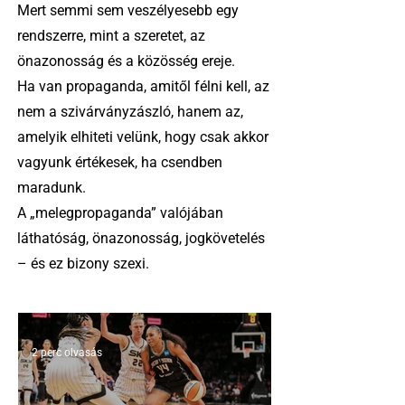
Mert semmi sem veszélyesebb egy
rendszerre, mint a szeretet, az
önazonosság és a közösség ereje.
Ha van propaganda, amitől félni kell, az
nem a szivárványzászló, hanem az,
amelyik elhiteti velünk, hogy csak akkor
vagyunk értékesek, ha csendben
maradunk.
A „melegpropaganda” valójában
láthatóság, önazonosság, jogkövetelés
– és ez bizony szexi.
2 perc olvasás