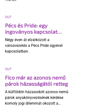
OUT
Pécs és Pride: egy
ingoványos kapcsolat
története
Négy éven át elzárkózott a
városvezetés a Pécs Pride ügyével
kapcsolatban.
OUT
Fico már az azonos nemű
párok házasságától retteg
A külföldön házasodott azonos nemű
párok anyakönyvezésének kérdése
komoly jogi dilemmát okozott a