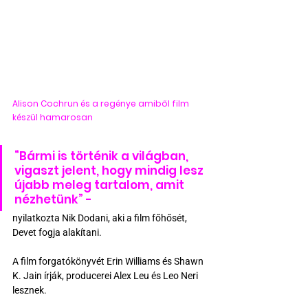
Alison Cochrun és a regénye amiből film 
készül hamarosan 
“Bármi is történik a világban, 
vigaszt jelent, hogy mindig lesz 
újabb meleg tartalom, amit 
nézhetünk” - 
nyilatkozta Nik Dodani, aki a film főhősét, 
Devet fogja alakítani.
A film forgatókönyvét Erin Williams és Shawn 
K. Jain írják, producerei Alex Leu és Leo Neri 
lesznek.