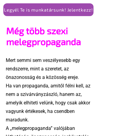
Legyél Te is munkatársunk! Jelentkezz!
Még több szexi
melegpropaganda
Mert semmi sem veszélyesebb egy
rendszerre, mint a szeretet, az
önazonosság és a közösség ereje.
Ha van propaganda, amitől félni kell, az
nem a szivárványzászló, hanem az,
amelyik elhiteti velünk, hogy csak akkor
vagyunk értékesek, ha csendben
maradunk.
A „melegpropaganda” valójában