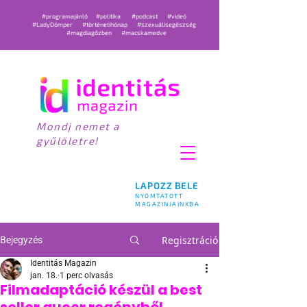
#programajánló
#politika
#podcast
#videó
#LadyDömper
#történetihónap
#szexuálisegészség
#magdiagőzben
#macskamedve
Mondj nemet a
gyűlöletre!
LAPOZZ BELE
NYOMTATOTT
MAGAZINJAINKBA
Regisztráció
Bejegyzés
Identitás Magazin
jan. 18.
1 perc olvasás
Filmadaptáció készül a best