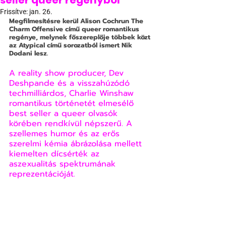
seller queer regényből
Frissítve:
jan. 26.
Megfilmesítésre kerül Alison Cochrun The 
Charm Offensive című queer romantikus 
regénye, melynek főszereplője többek közt 
az Atypical című sorozatból ismert Nik 
Dodani lesz.
A reality show producer, Dev 
Deshpande és a visszahúzódó 
techmilliárdos, Charlie Winshaw 
romantikus történetét elmesélő 
best seller a queer olvasók 
körében rendkívül népszerű. A 
szellemes humor és az erős 
szerelmi kémia ábrázolása mellett 
kiemelten dícsérték az 
aszexualitás spektrumának 
reprezentációját. 