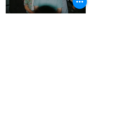
Kényszerű száműzetésben az orosz
LMBTQ+ sajtó utolsó nagy hangja
2 perc olvasás
Pécs és Pride: egy ingoványos
kapcsolat története
3 perc olvasás
Fico már az azonos nemű párok
házasságától retteg