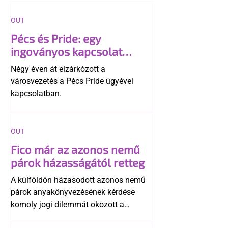
OUT
Pécs és Pride: egy
ingoványos kapcsolat
története
Négy éven át elzárkózott a
városvezetés a Pécs Pride ügyével
kapcsolatban.
OUT
Fico már az azonos nemű
párok házasságától retteg
A külföldön házasodott azonos nemű
párok anyakönyvezésének kérdése
komoly jogi dilemmát okozott a
szlovák belügynek, miközben Robert