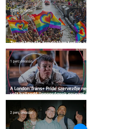
2 perc olvasás
Terrortámadás árnyékában tartják az
idei WorldPride-ot Amszterdamban
1 perc olvasás
A London Trans+ Pride szervezője nem
volt hajlandó ünnepségnek nevezni az
eseményt- a BBC ezért törölte vele az
interjút
2 perc olvasás