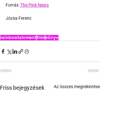
Forrás: 
The Pink News
Józsa Ferenc 
rainbowtainment
film
könyv
Az összes megtekintése
Friss bejegyzések