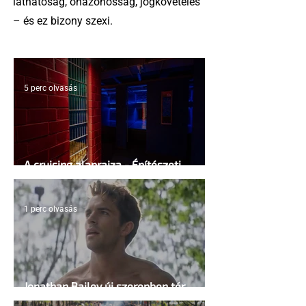
láthatóság, önazonosság, jogkövetelés
– és ez bizony szexi.
5 perc olvasás
A cruising alaprajza - Építészeti
irányelvek a vágy maximalizálására
1 perc olvasás
Jonathan Bailey új szerepben tér
vissza