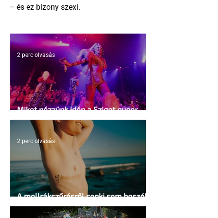
– és ez bizony szexi.
2 perc olvasás
Miket nézzünk idén a Sziget queer
sátrában?
2 perc olvasás
A mellrákszűrésről senki sem beszél a
mellkasi műtétek után - pedig kellene