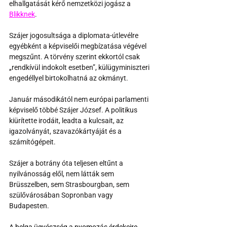
elhallgatását kérő nemzetközi jogász a 
Blikknek
.
Szájer jogosultsága a diplomata-útlevélre 
egyébként a képviselői megbízatása végével 
megszűnt. A törvény szerint ekkortól csak 
„rendkívül indokolt esetben”, külügyminiszteri 
engedéllyel birtokolhatná az okmányt. 
Január másodikától nem európai parlamenti 
képviselő többé Szájer József. A politikus 
kiürítette irodáit, leadta a kulcsait, az 
igazolványát, szavazókártyáját és a 
számítógépeit.
Szájer a botrány óta teljesen eltűnt a 
nyilvánosság elől, nem látták sem 
Brüsszelben, sem Strasbourgban, sem 
szülővárosában Sopronban vagy 
Budapesten. 