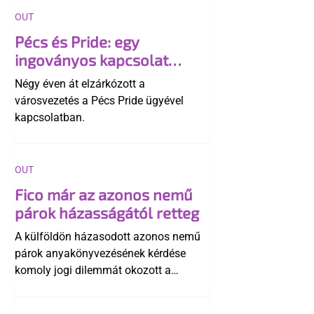
OUT
Pécs és Pride: egy
ingoványos kapcsolat
története
Négy éven át elzárkózott a
városvezetés a Pécs Pride ügyével
kapcsolatban.
OUT
Fico már az azonos nemű
párok házasságától retteg
A külföldön házasodott azonos nemű
párok anyakönyvezésének kérdése
komoly jogi dilemmát okozott a
szlovák belügynek, miközben Robert
Fico szerint az alkotmány