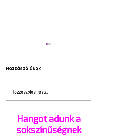
Hozzászólások
Hozzászólás írása...
Nehéz idők járnak a
A rendőrök sli
csoportszex
lehúzták Száj
rajongóira
brüsszeli part
Hangot adunk a
sokszínűségnek