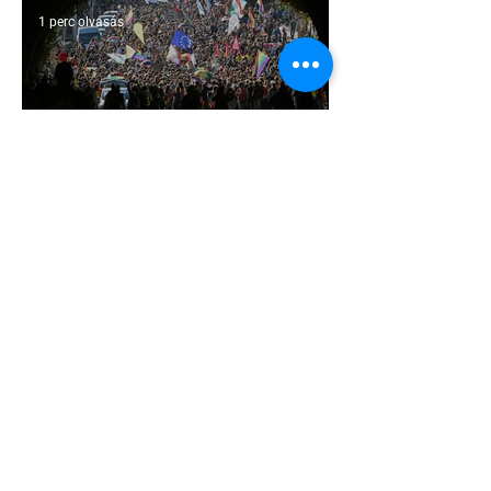
1 perc olvasás
Támogathatsz és ajánlhatsz: Te is
részt vehetsz a Pécs Pride
megvalósításában
1 perc olvasás
Egy HIV-megelőzésről szóló reklámon
akadt ki egy konzervatív csoport az
Egyesült Államokban
5 perc olvasás