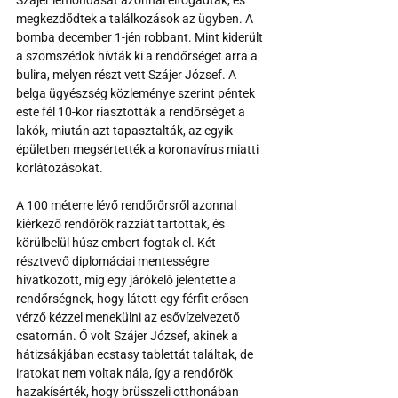
Szájer lemondását azonnal elfogadták, és 
megkezdődtek a találkozások az ügyben. A 
bomba december 1-jén robbant. Mint kiderült 
a szomszédok hívták ki a rendőrséget arra a 
bulira, melyen részt vett Szájer József. A 
belga ügyészség közleménye szerint péntek 
este fél 10-kor riasztották a rendőrséget a 
lakók, miután azt tapasztalták, az egyik 
épületben megsértették a koronavírus miatti 
korlátozásokat. 
A 100 méterre lévő rendőrőrsről azonnal 
kiérkező rendőrök razziát tartottak, és 
körülbelül húsz embert fogtak el. Két 
résztvevő diplomáciai mentességre 
hivatkozott, míg egy járókelő jelentette a 
rendőrségnek, hogy látott egy férfit erősen 
vérző kézzel menekülni az esővízelvezető 
csatornán. Ő volt Szájer József, akinek a 
hátizsákjában ecstasy tablettát találtak, de 
iratokat nem voltak nála, így a rendőrök 
hazakísérték, hogy brüsszeli otthonában 