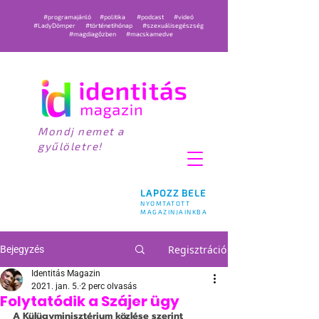
#programajánló
#politika
#podcast
#videó
#LadyDömper
#történetihónap
#szexuálisegészség
#magdiagőzben
#macskamedve
Mondj nemet a
gyűlöletre!
LAPOZZ BELE
NYOMTATOTT
MAGAZINJAINKBA
Regisztráció
Bejegyzés
Identitás Magazin
2021. jan. 5.
2 perc olvasás
Folytatódik a Szájer ügy
A Külügyminisztérium közlése szerint 