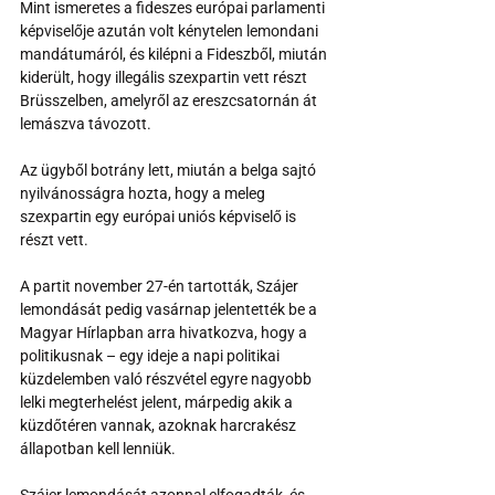
Mint ismeretes a fideszes európai parlamenti 
képviselője azután volt kénytelen lemondani 
mandátumáról, és kilépni a Fideszből, miután 
kiderült, hogy illegális szexpartin vett részt 
Brüsszelben, amelyről az ereszcsatornán át 
lemászva távozott.
Az ügyből botrány lett, miután a belga sajtó 
nyilvánosságra hozta, hogy a meleg 
szexpartin egy európai uniós képviselő is 
részt vett.
A partit november 27-én tartották, Szájer 
lemondását pedig vasárnap jelentették be a 
Magyar Hírlapban arra hivatkozva, hogy a 
politikusnak – egy ideje a napi politikai 
küzdelemben való részvétel egyre nagyobb 
lelki megterhelést jelent, márpedig akik a 
küzdőtéren vannak, azoknak harcrakész 
állapotban kell lenniük.