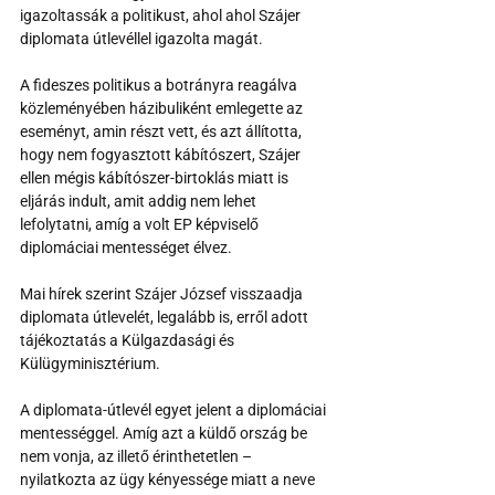
igazoltassák a politikust, ahol ahol Szájer 
diplomata útlevéllel igazolta magát.
A fideszes politikus a botrányra reagálva 
közleményében házibuliként emlegette az 
eseményt, amin részt vett, és azt állította, 
hogy nem fogyasztott kábítószert, Szájer 
ellen mégis kábítószer-birtoklás miatt is 
eljárás indult, amit addig nem lehet 
lefolytatni, amíg a volt EP képviselő 
diplomáciai mentességet élvez.
Mai hírek szerint Szájer József visszaadja 
diplomata útlevelét, legalább is, erről adott 
tájékoztatás a Külgazdasági és 
Külügyminisztérium.
A diplomata-útlevél egyet jelent a diplomáciai 
mentességgel. Amíg azt a küldő ország be 
nem vonja, az illető érinthetetlen – 
nyilatkozta az ügy kényessége miatt a neve 