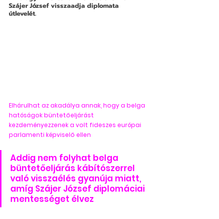
Szájer József visszaadja diplomata 
útlevelét. 
Elhárulhat az akadálya annak, hogy a belga 
hatóságok büntetőeljárást 
kezdeményezzenek a volt fideszes európai 
parlamenti képviselő ellen
Addig nem folyhat belga 
büntetőeljárás kábítószerrel 
való visszaélés gyanúja miatt, 
amíg Szájer József diplomáciai 
mentességet élvez