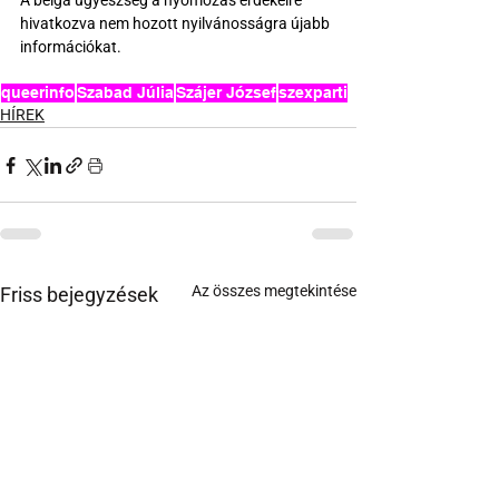
A belga ügyészség a nyomozás érdekeire 
hivatkozva nem hozott nyilvánosságra újabb 
információkat.
queerinfo
Szabad Júlia
Szájer József
szexparti
HÍREK
Az összes megtekintése
Friss bejegyzések