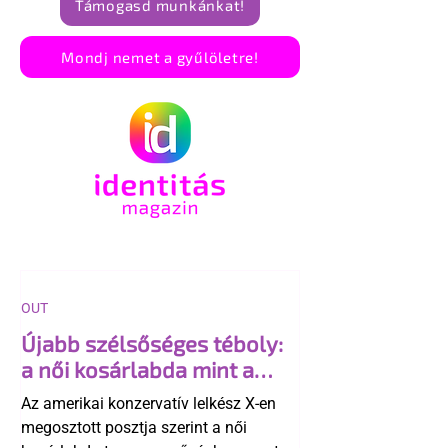
Támogasd munkánkat!
Mondj nemet a gyűlöletre!
OUT
Újabb szélsőséges téboly:
a női kosárlabda mint a
"transzneműség kapuja"
Az amerikai konzervatív lelkész X-en
megosztott posztja szerint a női