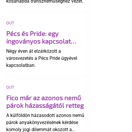
kosárlabda transzneműséghez vezet.
OUT
Pécs és Pride: egy
ingoványos kapcsolat
története
Négy éven át elzárkózott a
városvezetés a Pécs Pride ügyével
kapcsolatban.
OUT
Fico már az azonos nemű
párok házasságától retteg
A külföldön házasodott azonos nemű
párok anyakönyvezésének kérdése
komoly jogi dilemmát okozott a