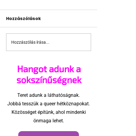
Hozzászólások
Hozzászólás írása...
Szeretnéd, ha
8 tipp hogyan
megvizsgálna a
szabaddá
meleg szépségkirály?
férfiasságod
Hangot adunk a
sokszínűségnek
Teret adunk a láthatóságnak.
Jobbá tesszük a queer hétköznapokat.
Közösséget építünk, ahol mindenki
önmaga lehet.