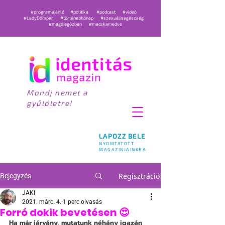
#programajánló
#politika
#podcast
#videó
#LadyDömper
#történetihónap
#szexuálisegészség
#magdiagőzben
#macskamedve
Mondj nemet a
gyűlöletre!
LAPOZZ BELE
NYOMTATOTT
MAGAZINJAINKBA
Regisztráció
Bejegyzés
JAKI
2021. márc. 4.
1 perc olvasás
Forró dokik bevetésen 😍
Ha már járvány, mutatunk néhány igazán 