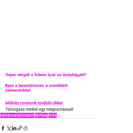
Vajon elnyeli a fekete lyuk az óriáskígyót?
Ilyen a karanténszex a szemközti 
szomszéddal
Málnás rovatunk további cikkei
Támogass minket egy megosztással!
rainbowtainment
férfiak
fotó