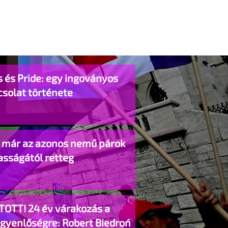
 és Pride: egy ingoványos
csolat története
o már az azonos nemű párok
asságától retteg
TOTT! 24 év várakozás a
egyenlőségre: Robert Biedroń