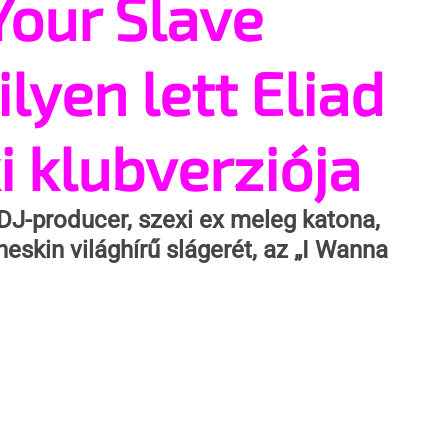
Your Slave
ilyen lett Eliad
 klubverziója
DJ-producer, szexi ex meleg katona, 
skin világhírű slágerét, az „I Wanna 