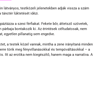
n látványos, testközeli jelenetekben adják vissza a szám 
 tánctér lüktetését idézi.
áztázza a szexi férfiakat. Fekete bőr, áttetsző szövetek, 
m párbaja bontakozik ki. Az érintések céltudatosak, nem 
at, egyetlen pillanatig sem engedve.
et, a testek közel vannak, mintha a zene irányítaná minden 
erre törik meg fényvillanásokkal és tempóváltásokkal – a 
. Itt az erotika nem kiegészítő, hanem maga a narratíva. A 