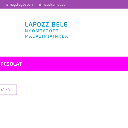
g
#magdiagőzben
#macskamedve
LAPOZZ BELE
NYOMTATOTT
MAGAZINJAINKBA
APCSOLAT
tráció