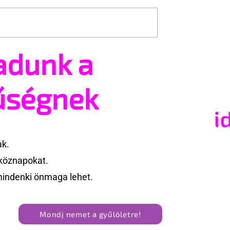
adunk a
ailey új szerepben
Erre érdemes odafigyelni
poppersvásárlás során
űségnek
ak.
köznapokat.
mindenki önmaga lehet.
Mondj nemet a gyűlöletre!