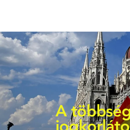
A többség
jogkorlát