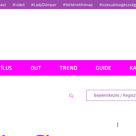
cast
#videó
#LadyDömper
#történetihónap
#szexuálisegészsé
TÍLUS
OUT
TREND
GUIDE
K
Bejelentkezés / Regisz