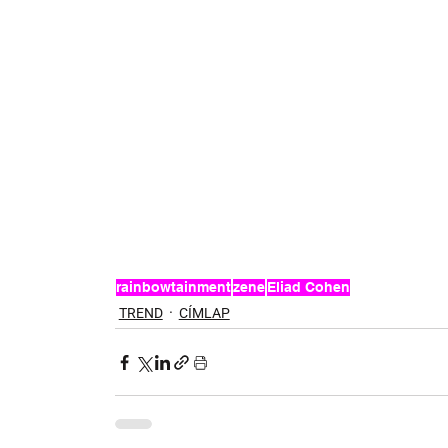
rainbowtainment
zene
Eliad Cohen
TREND
CÍMLAP