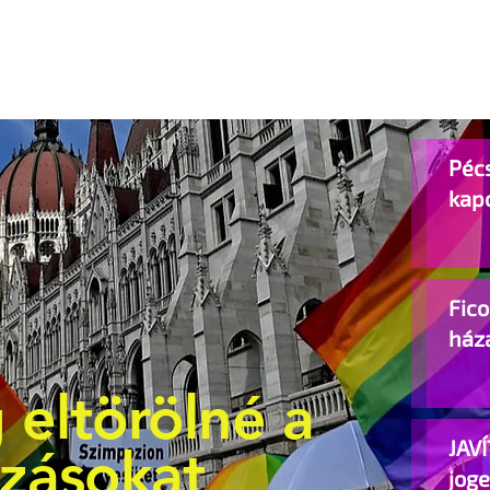
Pécs
kap
Fic
ház
 eltörölné a
JAVÍ
ozásokat
jog