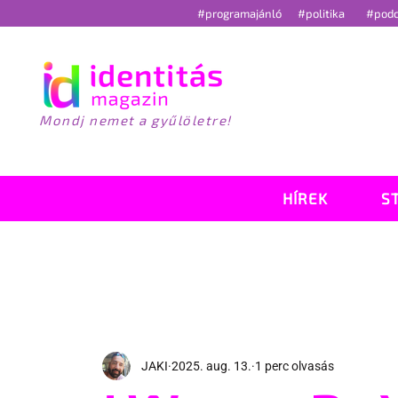
#programajánló
#politika
#pod
Mondj nemet a gyűlöletre!
HÍREK
S
JAKI
2025. aug. 13.
1 perc olvasás