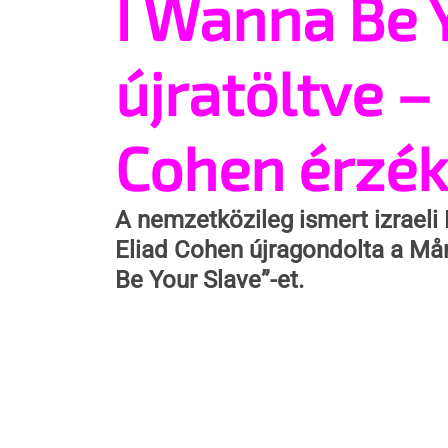
I Wanna Be 
újratöltve – 
Cohen érzéki
A nemzetközileg ismert izraeli 
Eliad Cohen újragondolta a Måne
Be Your Slave”-et. 