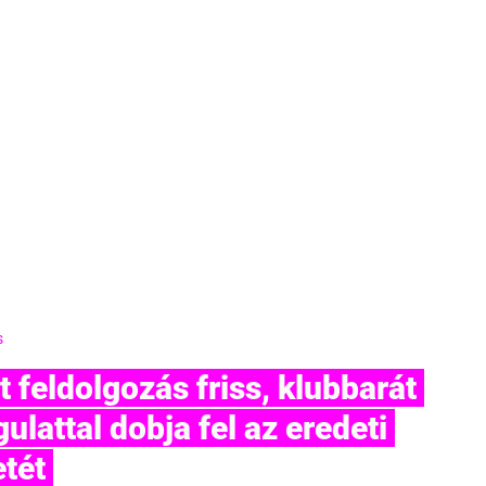
s
lattal dobja fel az eredeti 
tét 