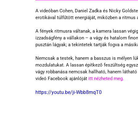
A videóban Cohen, Daniel Zadka és Nicky Goldstei
erotikával túlfűtött energiáját, miközben a ritmus a
A fények ritmusra váltanak, a kamera lassan végigp
izzadságfény a vállakon – a vágy és hatalom fino
pusztán lágyak; a tekintetek tartják fogva a másik
Nemcsak a testek, hanem a basszus is mélyen lükt
mozdulatukat. A lassan építkező feszültség egysz
vágy robbanása nemcsak hallható, hanem látható is
videó Facebook ajánlóját 
itt nézheted meg.
https://youtu.be/ji-Wbb8mqT0