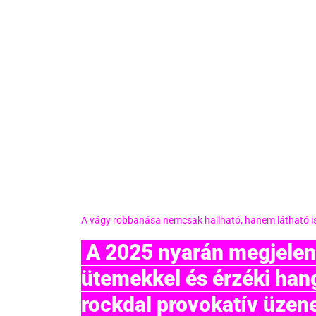
A vágy robbanása nemcsak hallható, hanem látható i
 A 2025 nyarán megjelent feldolgozás friss, klubbarát 
ütemekkel és érzéki hangu
rockdal provokatív üzene