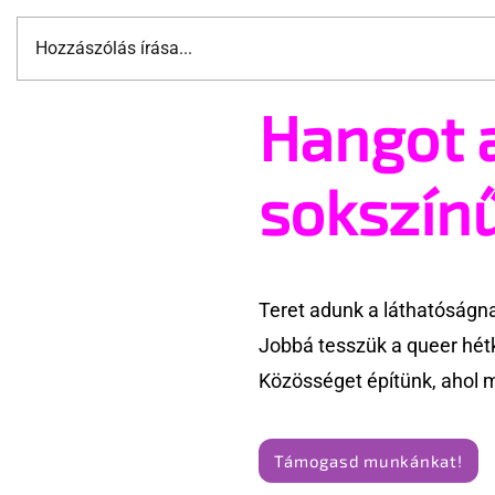
Hozzászólás írása...
Hangot 
A cruising alaprajza -
Jonathan B
Építészeti irányelvek a vágy
tér vissza
maximalizálására
sokszín
Teret adunk a láthatóságn
Jobbá tesszük a queer hét
Közösséget építünk, ahol 
Támogasd munkánkat!