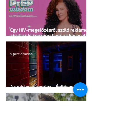
1 perc olvasás
Egy HIV-megelőzésről szóló reklámon
akadtak ki konzervatívok az Egyesült
Államokban
5 perc olvasás
A cruising alaprajza - Építészeti
irányelvek a vágy maximalizálására
1 perc olvasás