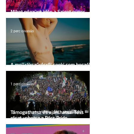
Miket nézzünk idén a Sziget queer
sátrában?
2 perc olvasás
A mellrákszűrésről senki sem beszél a
mellkasi műtétek után - pedig kellene
1 perc olvasás
Támogathatsz és ajánlhatsz: Te is
részt vehetsz a Pécs Pride
megvalósításában