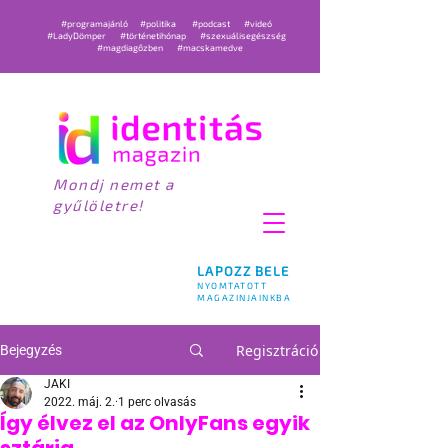
#programajánló
#politika
#podcast
#videó
#LadyDömper
#történetihónap
#szexuálisegészség
#magdiagőzben
#macskamedve
Mondj nemet a
gyűlöletre!
LAPOZZ BELE
NYOMTATOTT
MAGAZINJAINKBA
Regisztráció
Bejegyzés
JAKI
2022. máj. 2.
1 perc olvasás
Így élvez el az OnlyFans egyik