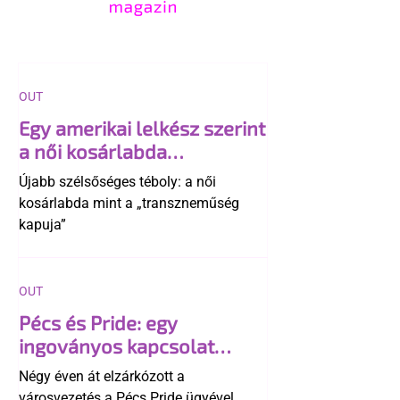
OUT
Egy amerikai lelkész szerint
a női kosárlabda
transzneműséghez vezet
Újabb szélsőséges téboly: a női
kosárlabda mint a „transzneműség
kapuja”
OUT
Pécs és Pride: egy
ingoványos kapcsolat
története
Négy éven át elzárkózott a
városvezetés a Pécs Pride ügyével