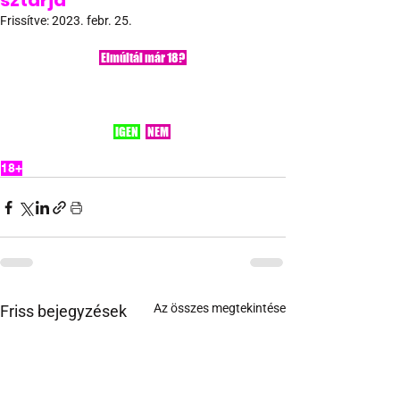
sztárja
Frissítve:
2023. febr. 25.
 Elmúltál már 18? 
 IGEN 
 NEM 
18+
Az összes megtekintése
Friss bejegyzések