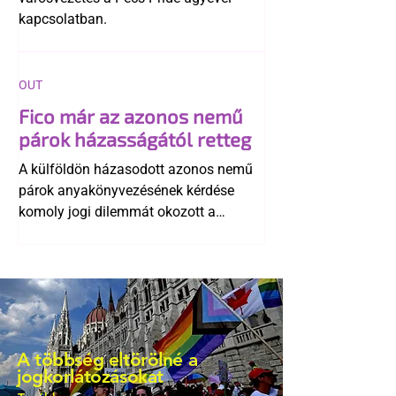
kapcsolatban.
OUT
Fico már az azonos nemű
párok házasságától retteg
A külföldön házasodott azonos nemű
párok anyakönyvezésének kérdése
komoly jogi dilemmát okozott a
szlovák belügynek, miközben Robert
Fico szerint az alkotmány
egyértelműen tiltja a házasságuk
elismerését. Közben az ellenzéken belül
is vita robbant ki arról, hogy vissza
kellene-e vonni a kormány konzervatív
A többség eltörölné a
alkotmánymódosítását
jogkorlátozásokat