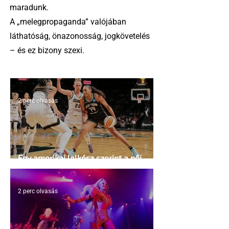
maradunk.
A „melegpropaganda” valójában
láthatóság, önazonosság, jogkövetelés
– és ez bizony szexi.
2 perc olvasás
Egy amerikai lelkész szerint a női
kosárlabda transzneműséghez vezet
2 perc olvasás