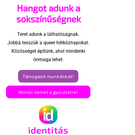
Hangot adunk a
után - pedig 
sokszínűségnek
Teret adunk a láthatóságnak.
Jobbá tesszük a queer hétköznapokat.
Közösséget építünk, ahol mindenki
önmaga lehet.
Támogasd munkánkat!
Mondj nemet a gyűlöletre!