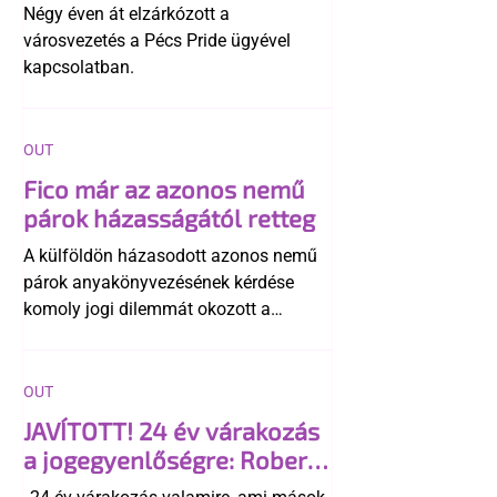
története
Négy éven át elzárkózott a
városvezetés a Pécs Pride ügyével
kapcsolatban.
OUT
Fico már az azonos nemű
párok házasságától retteg
A külföldön házasodott azonos nemű
párok anyakönyvezésének kérdése
komoly jogi dilemmát okozott a
szlovák belügynek, miközben Robert
Fico szerint az alkotmány
egyértelműen tiltja a házasságuk
OUT
elismerését. Közben az ellenzéken belül
JAVÍTOTT! 24 év várakozás
is vita robbant ki arról, hogy vissza
a jogegyenlőségre: Robert
kellene-e vonni a kormány konzervatív
Biedroń megindító üzenete
alkotmánymódosítását