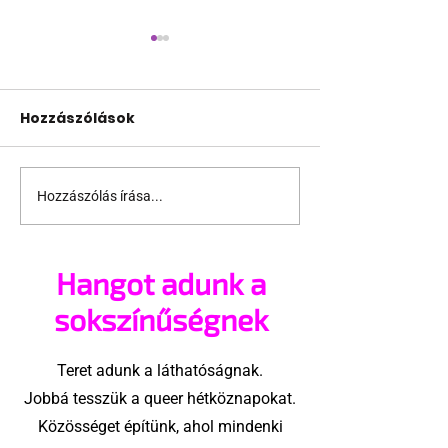
Hozzászólások
Hozzászólás írása...
Váratlanul
Sötétszobáka
elszabadult
megszégyení
fütykösök nyomában
kihívás hódit 
Hangot adunk a
TikTokon
sokszínűségnek
Teret adunk a láthatóságnak.
Jobbá tesszük a queer hétköznapokat.
Közösséget építünk, ahol mindenki