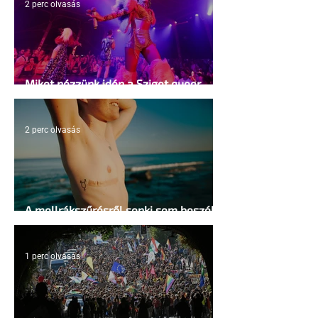
2 perc olvasás
Miket nézzünk idén a Sziget queer
sátrában?
2 perc olvasás
A mellrákszűrésről senki sem beszél a
mellkasi műtétek után - pedig kellene
1 perc olvasás