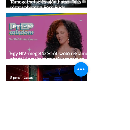
Támogathatsz és ajánlhatsz: Te is
részt vehetsz a Pécs Pride
megvalósításában
1 perc olvasás
Egy HIV-megelőzésről szóló reklámon
akadt ki egy konzervatív csoport az
Egyesült Államokban
5 perc olvasás
A cruising alaprajza - Építészeti
irányelvek a vágy maximalizálására
1 perc olvasás