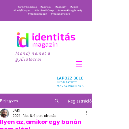
#programajánló
#politika
#podcast
#videó
#LadyDömper
#történetihónap
#szexuálisegészség
#magdiagőzben
#macskamedve
Mondj nemet a
gyűlöletre!
LAPOZZ BELE
NYOMTATOTT
MAGAZINJAINKBA
Regisztráció
Bejegyzés
JAKI
2021. febr. 8.
1 perc olvasás
Ilyen az, amikor egy banán