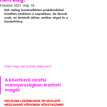
nem elég!
Frissítve:
2021. máj. 18.
Sok meleg banánellátási problémákkal 
küzdhet ezekben a napokban, de lássuk 
csak, mi történik akkor, amikor véget ér a 
banánhiány. 
Vajon egy-két banán elég lesz?
A következő cicafiú 
mennyországban érezheti 
magát
FIGYELEM! LESZBIKUSOK NYUGALMÁT 
MEGZAVARÓ KÉPSOROK KÖVETKEZNEK!