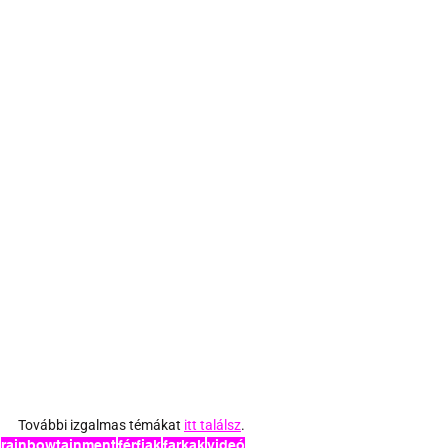
További izgalmas témákat
itt találsz
.
rainbowtainment
férfiak
farkak
videó