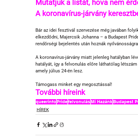
Mutatjuk a listát, hova nem ér
A koronavírus-járvány keresztb
Bár az idei fesztivál szervezése még javában foly
elkezdődni, Majercsik Johanna – a Budapest Pride 
rendőrségi bejelentés után hoznák nyilvánosságra
A koronavírus-járvány miatt jelenleg hatályban lév
hatályát, így a felvonulás előre láthatólag létszá
amely július 24-én lesz.
Támogass minket egy megosztással!
További híreink
queerinfo
Pride
felvonulás
Mi Hazánk
Budapest P
HÍREK