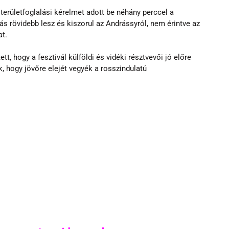
területfoglalási kérelmet adott be néhány perccel a 
lás rövidebb lesz és kiszorul az Andrássyról, nem érintve az 
at.
t, hogy a fesztivál külföldi és vidéki résztvevői jó előre 
, hogy jövőre elejét vegyék a rosszindulatú 