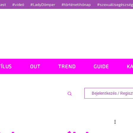
cast
#videó
#LadyDömper
#történetihónap
#szexuálisegészsé
TÍLUS
OUT
TREND
GUIDE
K
Bejelentkezés / Regisz