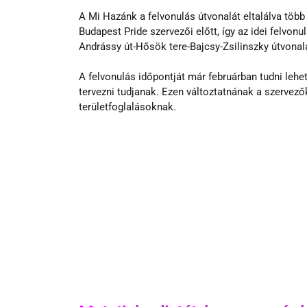
A Mi Hazánk a felvonulás útvonalát eltalálva több 
Budapest Pride szervezői előtt, így az idei felvonu
Andrássy út-Hősök tere-Bajcsy-Zsilinszky útvonal
A felvonulás időpontját már februárban tudni lehetet
tervezni tudjanak. Ezen változtatnának a szervezők
területfoglalásoknak.