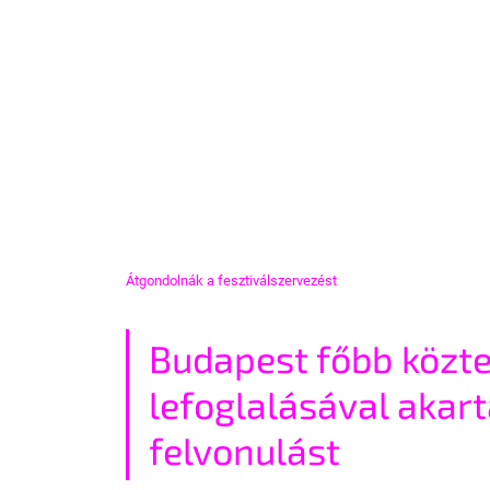
Átgondolnák a fesztiválszervezést
Budapest főbb közte
lefoglalásával akart
felvonulást