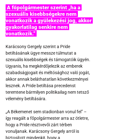
 A főpolgármester szerint „ha a 
szexuális kisebbségekre nem 
vonatkozik a gyülekezési jog, akkor 
gyakorlatilag senkire nem 
vonatkozik.” 
Karácsony Gergely szerint a Pride 
betiltásának ügye messze túlmutat a 
szexuális kisebbségek és támogatóik ügyén. 
Ugyanis, ha megkérdőjelezik az emberek 
szabadságjogait és méltósághoz való jogát, 
akkor annak beláthatatlan következményei 
lesznek. A Pride betiltása precedenst 
teremtene bármilyen politikailag nem tetsző 
vélemény betiltására.
„A Békemenet sem stadionban vonul fel” – 
így reagált a főpolgármester arra az ötletre, 
hogy a Pride résztvevői zárt térben 
vonuljanak. Karácsony Gergely arról is 
biztosított mindenkit, hogy a 