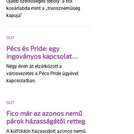
Újabb szélsőséges téboly: a női
kosárlabda mint a „transzneműség
kapuja”
OUT
Pécs és Pride: egy
ingoványos kapcsolat
története
Négy éven át elzárkózott a
városvezetés a Pécs Pride ügyével
kapcsolatban.
OUT
Fico már az azonos nemű
párok házasságától retteg
A külföldön házasodott azonos nemű