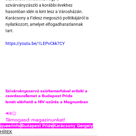
szivárványzászló a korábbi évekhez 
hasonlóan idén is kint lesz a Városházán. 
Karácsony a Fidesz megosztó politikájáról is 
nyilatkozott, amelyet elfogadhatatlannak 
tart.
https://youtu.be/1LEPvCkk7CY
Szivárványszarvú szürkemarhával erősíti a 
csordaszellemet a
 Budapest Pride
Ismét elérhető a HIV-szűrés a Magnumban
📢🚦😊
Támogasd magazinunkat!
queerinfo
Budapest Pride
Karácsony Gergely
HÍREK