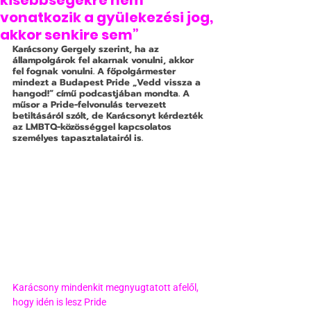
kisebbségekre nem
vonatkozik a gyülekezési jog,
akkor senkire sem”
Karácsony Gergely szerint, ha az 
állampolgárok fel akarnak vonulni, akkor 
fel fognak vonulni. A főpolgármester 
mindezt a Budapest Pride „Vedd vissza a 
hangod!” című podcastjában mondta. A 
műsor a Pride-felvonulás tervezett 
betiltásáról szólt, de Karácsonyt kérdezték 
az LMBTQ-közösséggel kapcsolatos 
személyes tapasztalatairól is.
Karácsony mindenkit megnyugtatott afelől, 
hogy idén is lesz Pride