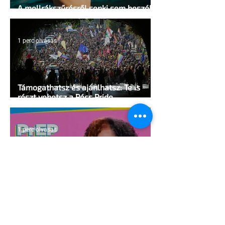
A mellrákszűrésről senki sem beszél a
mellkasi műtétek után - pedig kellene
1 perc olvasás
Támogathatsz és ajánlhatsz: Te is
részt vehetsz a Pécs Pride
megvalósításában
1 perc olvasás
Egy HIV-megelőzésről szóló reklámon
akadtak ki konzervatívok az Egyesült
Államokban
5 perc olvasás