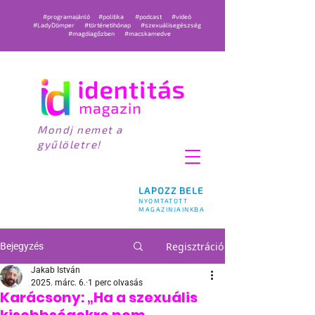
#programajánló
#politika
#podcast
#videó
#LadyDömper
#történetihónap
#szexuálisegészség
#magdiagőzben
#macskamedve
Mondj nemet a
gyűlöletre!
LAPOZZ BELE
NYOMTATOTT
MAGAZINJAINKBA
Regisztráció
Bejegyzés
Jakab István
2025. márc. 6.
1 perc olvasás
Karácsony: „Ha a szexuális