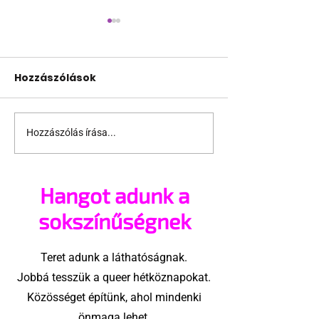
Hozzászólások
Hozzászólás írása...
Transzneműek
Náci-botrány
jogaiért tüntettek a
kényszerült
Szabadság téren
lemondásra a
Hangot adunk a
Finland Found
társalapítója
sokszínűségnek
Teret adunk a láthatóságnak.
Jobbá tesszük a queer hétköznapokat.
Közösséget építünk, ahol mindenki
önmaga lehet.