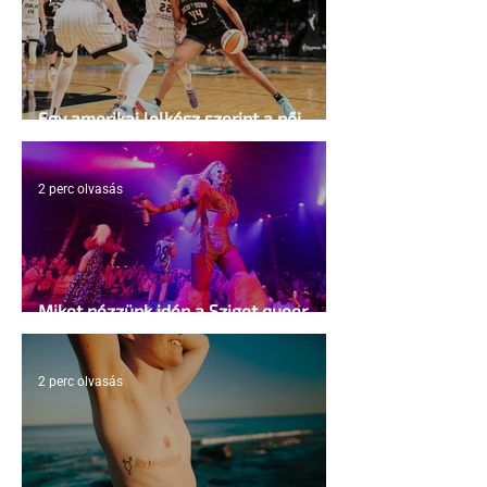
Egy amerikai lelkész szerint a női
kosárlabda transzneműséghez vezet
2 perc olvasás
Miket nézzünk idén a Sziget queer
sátrában?
2 perc olvasás