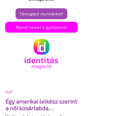
Támogasd munkánkat!
Mondj nemet a gyűlöletre!
OUT
Egy amerikai lelkész szerint
a női kosárlabda
transzneműséghez vezet