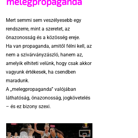
melegpropaganda
Mert semmi sem veszélyesebb egy
rendszerre, mint a szeretet, az
önazonosság és a közösség ereje.
Ha van propaganda, amitől félni kell, az
nem a szivárványzászló, hanem az,
amelyik elhiteti velünk, hogy csak akkor
vagyunk értékesek, ha csendben
maradunk.
A „melegpropaganda” valójában
láthatóság, önazonosság, jogkövetelés
– és ez bizony szexi.
2 perc olvasás