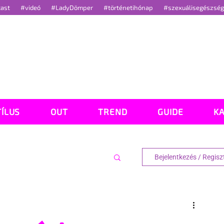
cast
#videó
#LadyDömper
#történetihónap
#szexuálisegészsé
TÍLUS
OUT
TREND
GUIDE
K
Bejelentkezés / Regisz