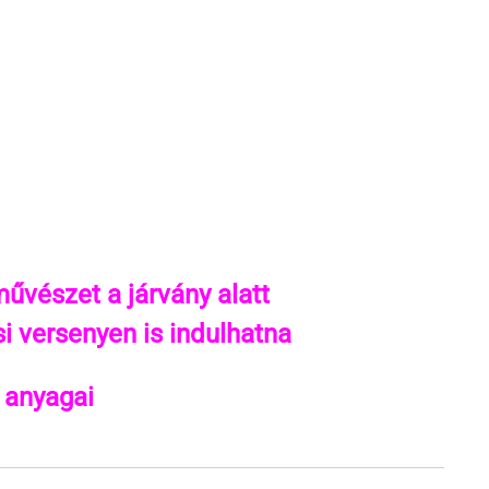
űvészet a járvány alatt
i versenyen is indulhatna
 anyagai