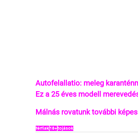
Autofelallatio: meleg karanténm
Ez a 25 éves modell merevedés
Málnás rovatunk további képes
férfiak
18+
tojások