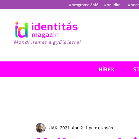
#programajánló
#politika
#pod
Mondj nemet a gyűlöletre!
HÍREK
S
JAKI
2021. ápr. 2.
1 perc olvasás