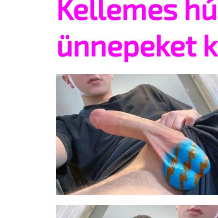
Kellemes hú
ünnepeket k