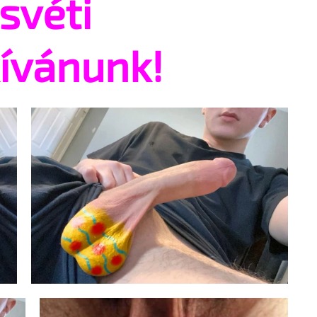
svéti
ívánunk!