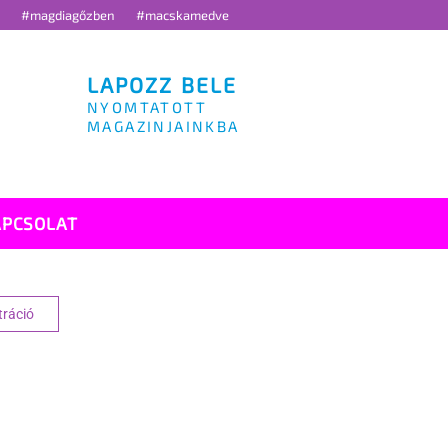
g
#magdiagőzben
#macskamedve
LAPOZZ BELE
NYOMTATOTT
MAGAZINJAINKBA
APCSOLAT
tráció