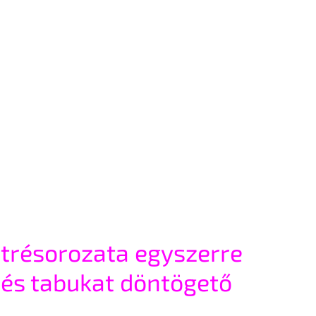
rtrésorozata egyszerre 
s és tabukat döntögető