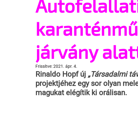
Autofelallat
karanténmű
járvány alat
Frissítve:
2021. ápr. 4.
Rinaldo Hopf új 
„Társadalmi tá
projektjéhez egy sor olyan meleg
magukat elégítik ki orálisan.