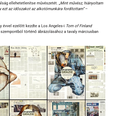
lság ellehetetlenítse művészetét. 
„Mint művész, hiányoltam 
így ezt az időszakot az alkotómunkára fordítottam”
 – 
y évvel ezelőtt kezdte a Los Angeles-i 
Tom of Finland 
zi szempontból történő ábrázolásához a tavaly márciusban 