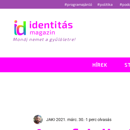
#programajánló
#politika
#pod
Mondj nemet a gyűlöletre!
HÍREK
S
JAKI
2021. márc. 30.
1 perc olvasás