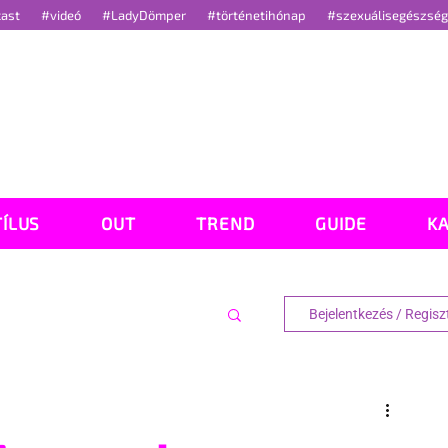
cast
#videó
#LadyDömper
#történetihónap
#szexuálisegészsé
TÍLUS
OUT
TREND
GUIDE
K
Bejelentkezés / Regisz