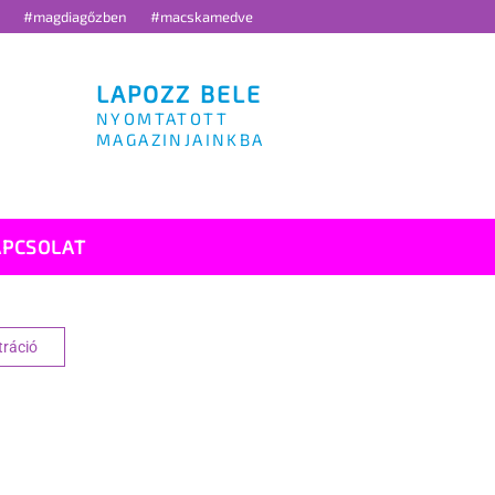
g
#magdiagőzben
#macskamedve
LAPOZZ BELE
NYOMTATOTT
MAGAZINJAINKBA
APCSOLAT
tráció