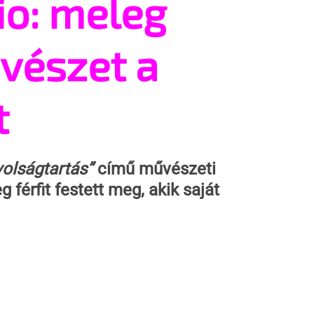
io: meleg
vészet a
t
volságtartás”
 című művészeti 
 férfit festett meg, akik saját 