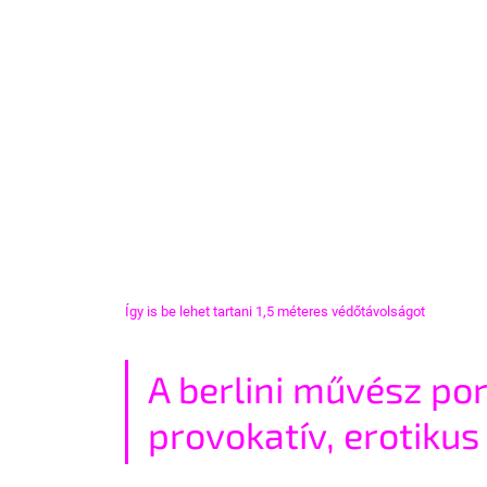
Így is be lehet tartani 1,5 méteres védőtávolságot
A berlini művész po
provokatív, erotiku