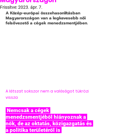
Magyarországon
Frissítve:
2023. ápr. 7.
A Közép-európai összehasonlításban 
Magyarországon van a legkevesebb női 
felsővezető a cégek menedzsmentjében.
A látszat sokszor nem a valóságot tükrözi 
vissza
 Nemcsak a cégek 
menedzsmentjéből hiányoznak a 
nők, de az oktatás, közigazgatás és 
a politika területéről is 