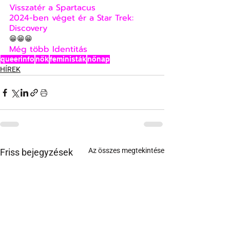
Visszatér a Spartacus
2024-ben véget ér a Star Trek: 
Discovery
😁😁😁
Még több Identitás
queerinfo
nők
feministák
nőnap
HÍREK
Az összes megtekintése
Friss bejegyzések