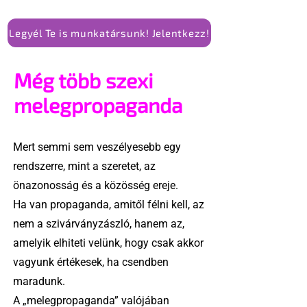
Legyél Te is munkatársunk! Jelentkezz!
Még több szexi
melegpropaganda
Mert semmi sem veszélyesebb egy
rendszerre, mint a szeretet, az
önazonosság és a közösség ereje.
Ha van propaganda, amitől félni kell, az
nem a szivárványzászló, hanem az,
amelyik elhiteti velünk, hogy csak akkor
vagyunk értékesek, ha csendben
maradunk.
A „melegpropaganda” valójában