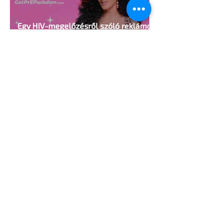
Egy HIV-megelőzésről szóló reklámon
akadtak ki konzervatívok az Egyesült
Államokban
5 perc olvasás
A cruising alaprajza - Építészeti
irányelvek a vágy maximalizálására
1 perc olvasás
Jonathan Bailey új szerepben tér
vissza