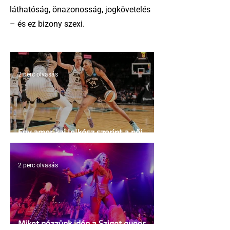
láthatóság, önazonosság, jogkövetelés
– és ez bizony szexi.
2 perc olvasás
Egy amerikai lelkész szerint a női
kosárlabda transzneműséghez vezet
2 perc olvasás
Miket nézzünk idén a Sziget queer