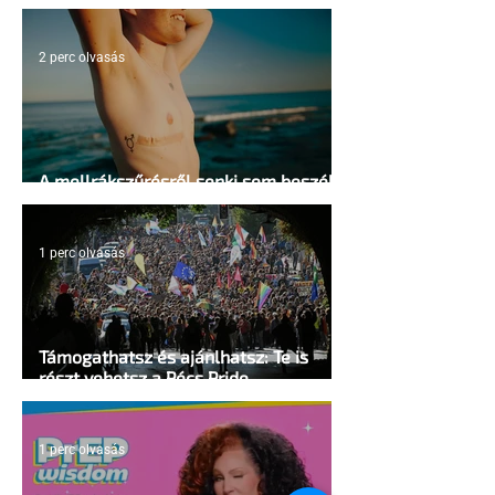
sátrában?
2 perc olvasás
A mellrákszűrésről senki sem beszél a
mellkasi műtétek után - pedig kellene
1 perc olvasás
Támogathatsz és ajánlhatsz: Te is
részt vehetsz a Pécs Pride
megvalósításában
1 perc olvasás