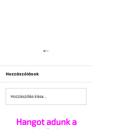
Hozzászólások
Hozzászólás írása...
Visszatért a
Egy floridai t
Spartacus
azt kéri, hogy 
be a pingvine
Hangot adunk a
mesekönyvek