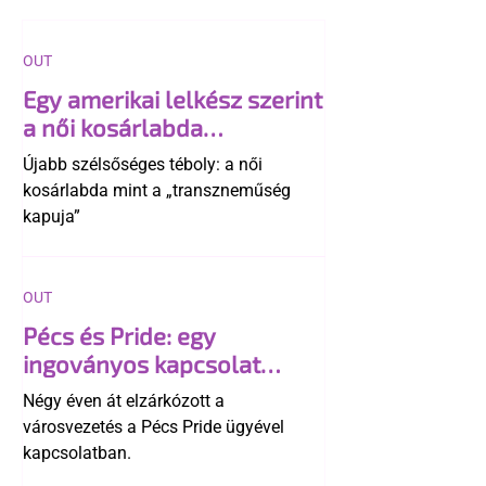
OUT
Egy amerikai lelkész szerint
a női kosárlabda
transzneműséghez vezet
Újabb szélsőséges téboly: a női
kosárlabda mint a „transzneműség
kapuja”
OUT
Pécs és Pride: egy
ingoványos kapcsolat
története
Négy éven át elzárkózott a
városvezetés a Pécs Pride ügyével
kapcsolatban.