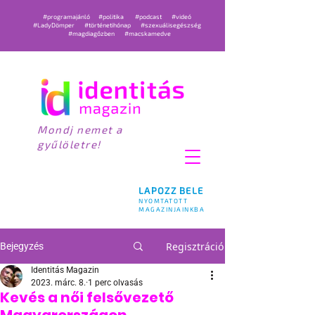
#programajánló
#politika
#podcast
#videó
#LadyDömper
#történetihónap
#szexuálisegészség
#magdiagőzben
#macskamedve
Mondj nemet a
gyűlöletre!
LAPOZZ BELE
NYOMTATOTT
MAGAZINJAINKBA
Regisztráció
Bejegyzés
Identitás Magazin
2023. márc. 8.
1 perc olvasás
Kevés a női felsővezető