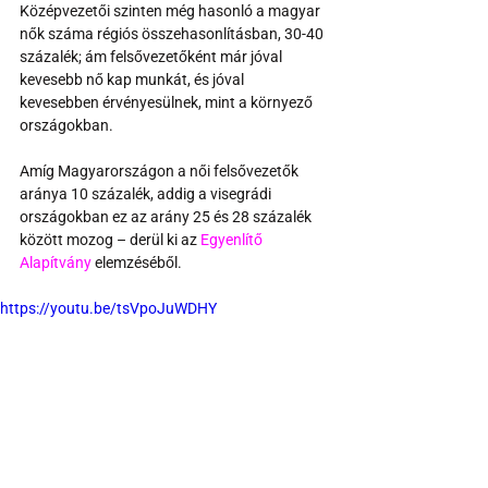
Középvezetői szinten még hasonló a magyar 
nők száma régiós összehasonlításban, 30-40 
százalék; ám felsővezetőként már jóval 
kevesebb nő kap munkát, és jóval 
kevesebben érvényesülnek, mint a környező 
országokban.
Amíg Magyarországon a női felsővezetők 
aránya 10 százalék, addig a visegrádi 
országokban ez az arány 25 és 28 százalék 
között mozog – derül ki az 
Egyenlítő 
Alapítvány
 elemzéséből.
https://youtu.be/tsVpoJuWDHY