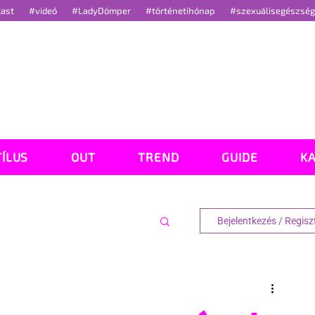
cast
#videó
#LadyDömper
#történetihónap
#szexuálisegészsé
TÍLUS
OUT
TREND
GUIDE
K
Bejelentkezés / Regisz