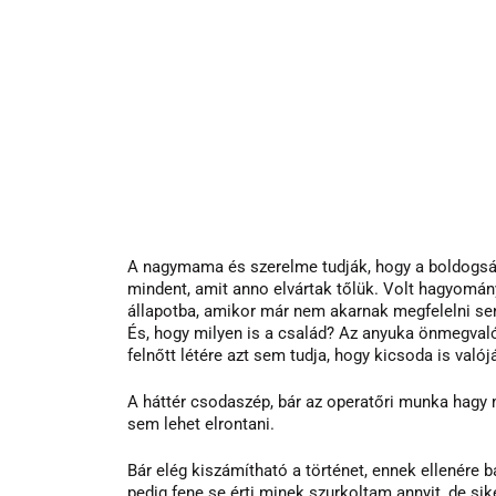
A nagymama és szerelme tudják, hogy a boldogság
mindent, amit anno elvártak tőlük. Volt hagyomány
állapotba, amikor már nem akarnak megfelelni s
És, hogy milyen is a család? Az anyuka önmegvaló
felnőtt létére azt sem tudja, hogy kicsoda is valój
A háttér csodaszép, bár az operatőri munka hagy m
sem lehet elrontani.
Bár elég kiszámítható a történet, ennek ellenére 
pedig fene se érti minek szurkoltam annyit, de sik