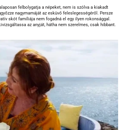
laposan felbolygatja a népeket, nem is szólva a kiakadt 
ggyőzze nagymamáját az esküvő feleslegességéről. Persze 
vatív skót famíliája nem fogadná el egy ilyen rokonsággal. 
ivizsgáltassa az anyját, hátha nem szerelmes, csak hibbant. 