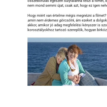
összeborulás egészen súlytalanná teszi a filmet, b
nem mond semmi újat, csak azt, hogy ez igen neh
Hogy miért van értelme mégis megnézni a filmet? B
amin nem érdemes görcsöln
i, ám ezeket a dolgo
akkor, amikor jó adag megfelelési kényszer is szo
korosztályokhoz tartozó szereplők, hogyan birkózn