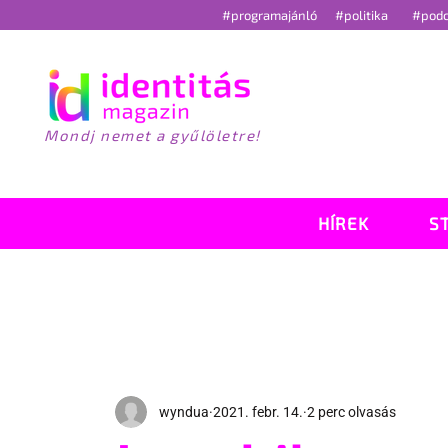
#programajánló
#politika
#pod
Mondj nemet a gyűlöletre!
HÍREK
S
wyndua
2021. febr. 14.
2 perc olvasás