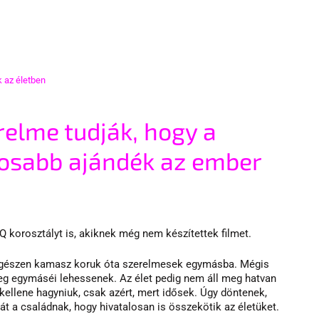
k az életben
lme tudják, hogy a 
osabb ajándék az ember 
Q korosztályt is, akiknek még nem készítettek filmet.
 egészen kamasz koruk óta szerelmesek egymásba. Mégis 
leg egymáséi lehessenek. Az élet pedig nem áll meg hatvan 
 kellene hagyniuk, csak azért, mert idősek. Úgy döntenek, 
hát a családnak, hogy hivatalosan is összekötik az életüket.