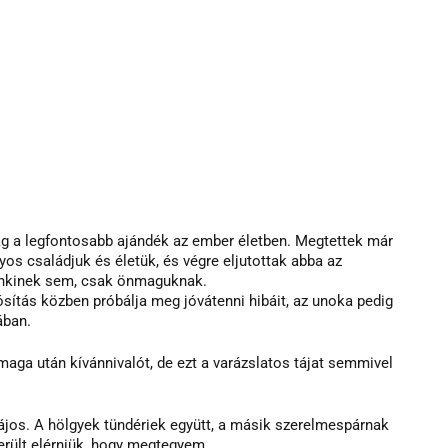
 a legfontosabb ajándék az ember életben. Megtettek már 
os családjuk és életük, és végre eljutottak abba az 
enkinek sem, csak önmaguknak. 
sítás közben próbálja meg jóvátenni hibáit, az unoka pedig 
ában. 
aga után kívánnivalót, de ezt a varázslatos tájat semmivel 
bájos. A hölgyek tündériek együtt, a másik szerelmespárnak 
erült elérniük, hogy megtegyem. 