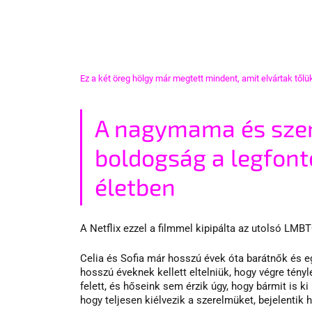
Ez a két öreg hölgy már megtett mindent, amit elvártak tőlü
A nagymama és szere
boldogság a legfont
életben
A Netflix ezzel a filmmel kipipálta az utolsó LMBT
Celia és Sofia már hosszú évek óta barátnők és
hosszú éveknek kellett eltelniük, hogy végre tény
felett, és hőseink sem érzik úgy, hogy bármit is ki
hogy teljesen kiélvezik a szerelmüket, bejelentik 