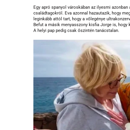
Egy apró spanyol városkában az ilyesmi azonban a
családtagokról. Eva azonnal hazautazik, hogy me
leginkább attól tart, hogy a vőlegénye ultrakonzer
Befut a másik menyasszony kisfia Jorge is, hogy k
A helyi pap pedig csak őszintén tanácstalan.