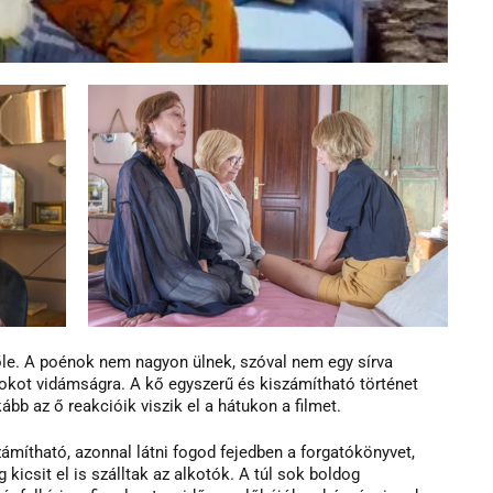
tőle. A poénok nem nagyon ülnek, szóval nem egy sírva 
 okot vidámságra. A kő egyszerű és kiszámítható történet 
ább az ő reakcióik viszik el a hátukon a filmet.
zámítható, azonnal látni fogod fejedben a forgatókönyvet, 
 kicsit el is szálltak az alkotók. A túl sok boldog 