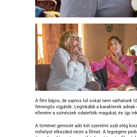
A film bájos, de sajnos túl sokat nem várhatunk 
fetrengős vígjáték. Leginkább a karakterek adnak
ellenére a színészek odatették magukat, és így ink
A történet gerincét adó két szerelmi szál elég kis
mihelyst elkezded nézni a filmet. A legvégére pedig