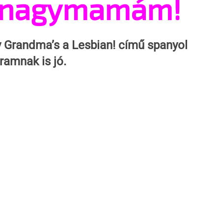
a nagymamám!
 Grandma’s a Lesbian!
 című spanyol 
ramnak is jó.