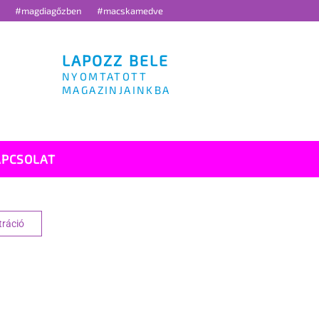
g
#magdiagőzben
#macskamedve
LAPOZZ BELE
NYOMTATOTT
MAGAZINJAINKBA
APCSOLAT
tráció