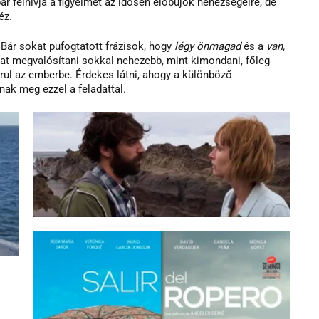
ár felhívja a figyelmet az idősen előbújók nehézségeire, de 
éz.
ár sokat pufogtatott frázisok, hogy 
légy önmagad
 és a 
van, 
kat megvalósítani sokkal nehezebb, mint kimondani, főleg 
rul az emberbe. Érdekes látni, ahogy a különböző 
ak meg ezzel a feladattal.