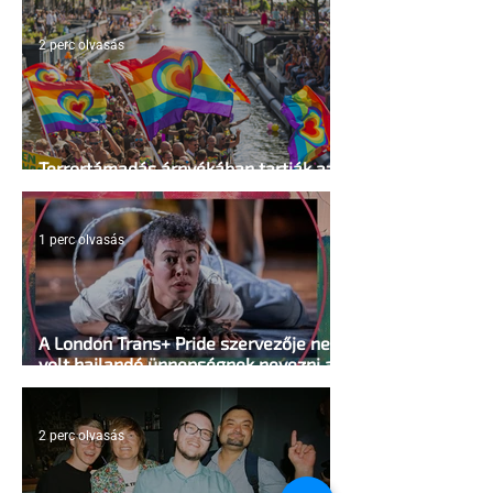
2 perc olvasás
Terrortámadás árnyékában tartják az
idei WorldPride-ot Amszterdamban
1 perc olvasás
A London Trans+ Pride szervezője nem
volt hajlandó ünnepségnek nevezni az
eseményt- a BBC ezért törölte vele az
interjút
2 perc olvasás