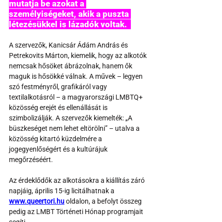
mutatja be azokat a 
személyiségeket, akik a puszta 
létezésükkel is lázadók voltak.  
A szervezők, Kanicsár Ádám András és 
Petrekovits Márton, kiemelik, hogy az alkotók 
nemcsak hősöket ábrázolnak, hanem ők 
maguk is hősökké válnak. A művek – legyen 
szó festményről, grafikáról vagy 
textilalkotásról – a magyarországi LMBTQ+ 
közösség erejét és ellenállását is 
szimbolizálják. A szervezők kiemelték: „A 
büszkeséget nem lehet eltörölni” – utalva a 
közösség kitartó küzdelmére a 
jogegyenlőségért és a kultúrájuk 
megőrzéséért. 
Az érdeklődők az alkotásokra a kiállítás záró 
napjáig, április 15-ig licitálhatnak a 
www.queertori.hu
 oldalon, a befolyt összeg 
pedig az LMBT Történeti Hónap programjait 
segíti.