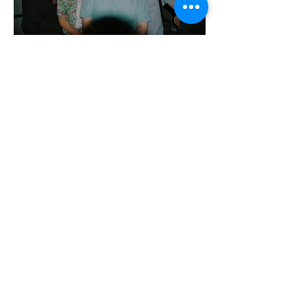
Kényszerű száműzetésben az orosz
LMBTQ+ sajtó utolsó nagy hangja
2 perc olvasás
Pécs és Pride: egy ingoványos
kapcsolat története
3 perc olvasás
Fico már az azonos nemű párok
házasságától retteg