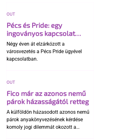
OUT
Pécs és Pride: egy
ingoványos kapcsolat
története
Négy éven át elzárkózott a
városvezetés a Pécs Pride ügyével
kapcsolatban.
OUT
Fico már az azonos nemű
párok házasságától retteg
A külföldön házasodott azonos nemű
párok anyakönyvezésének kérdése
komoly jogi dilemmát okozott a
szlovák belügynek, miközben Robert