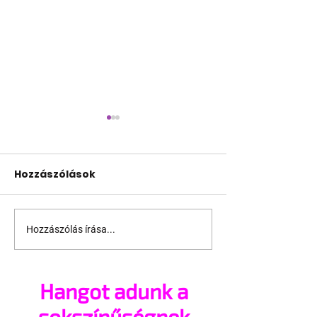
Hozzászólások
Hozzászólás írása...
Idén sem
Rekordot dön
maradhatunk queer
Billie Eilish
mozi nélkül
Hangot adunk a
sokszínűségnek