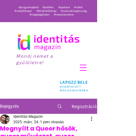
#programajánló
#politika
#podcast
#videó
#LadyDömper
#történetihónap
#szexuálisegészség
#magdiagőzben
#macskamedve
Mondj nemet a
gyűlöletre!
LAPOZZ BELE
NYOMTATOTT
MAGAZINJAINKBA
Regisztráció
Bejegyzés
Identitás Magazin
2025. márc. 24.
1 perc olvasás
Megnyílt a Queer hősök,