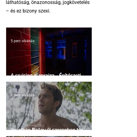
láthatóság, önazonosság, jogkövetelés
– és ez bizony szexi.
5 perc olvasás
A cruising alaprajza - Építészeti
irányelvek a vágy maximalizálására
1 perc olvasás
Jonathan Bailey új szerepben tér
vissza