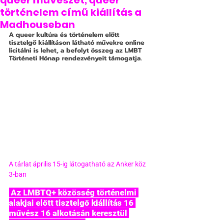
queer művészet, queer
történelem című kiállítás a
Madhouseban
A queer kultúra és történelem előtt 
tisztelgő kiállításon látható művekre online 
licitálni is lehet, a befolyt összeg az LMBT 
Történeti Hónap rendezvényeit támogatja.
A tárlat április 15-ig látogatható az Anker köz 
3-ban
 Az LMBTQ+ közösség történelmi 
alakjai előtt tisztelgő kiállítás 16 
művész 16 alkotásán keresztül 