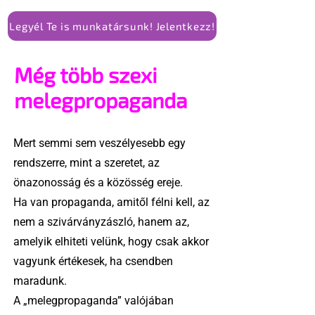
Legyél Te is munkatársunk! Jelentkezz!
Még több szexi
melegpropaganda
Mert semmi sem veszélyesebb egy
rendszerre, mint a szeretet, az
önazonosság és a közösség ereje.
Ha van propaganda, amitől félni kell, az
nem a szivárványzászló, hanem az,
amelyik elhiteti velünk, hogy csak akkor
vagyunk értékesek, ha csendben
maradunk.
A „melegpropaganda” valójában