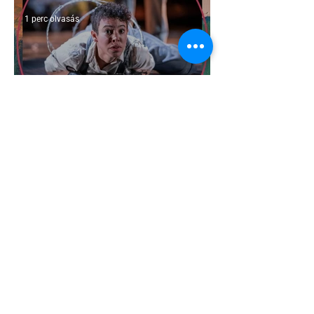
1 perc olvasás
A London Trans+ Pride szervezője nem
volt hajlandó ünnepségnek nevezni az
eseményt- a BBC ezért törölte vele az
interjút
2 perc olvasás
Kényszerű száműzetésben az orosz
LMBTQ+ sajtó utolsó nagy hangja
2 perc olvasás