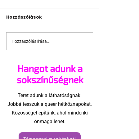
Hozzászólások
Hozzászólás írása...
A London Trans+ Pride
Kényszerű
szervezője nem volt
száműzetésb
hajlandó
orosz LMBTQ+ 
Hangot adunk a
ünnepségnek nevezni
utolsó nagy h
az eseményt- a BBC
sokszínűségnek
ezért törölte vele az
interjút
Teret adunk a láthatóságnak.
Jobbá tesszük a queer hétköznapokat.
Közösséget építünk, ahol mindenki
önmaga lehet.
Támogasd munkánkat!