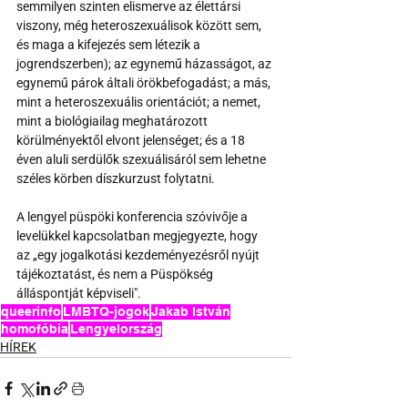
semmilyen szinten elismerve az élettársi 
viszony, még heteroszexuálisok között sem, 
és maga a kifejezés sem létezik a 
jogrendszerben); az egynemű házasságot, az 
egynemű párok általi örökbefogadást; a más, 
mint a heteroszexuális orientációt; a nemet, 
mint a biológiailag meghatározott 
körülményektől elvont jelenséget; és a 18 
éven aluli serdülők szexuálisáról sem lehetne 
széles körben díszkurzust folytatni.
A lengyel püspöki konferencia szóvivője a 
levelükkel kapcsolatban megjegyezte, hogy 
az „egy jogalkotási kezdeményezésről nyújt 
tájékoztatást, és nem a Püspökség 
álláspontját képviseli".
queerinfo
LMBTQ-jogok
Jakab István
homofóbia
Lengyelország
HÍREK