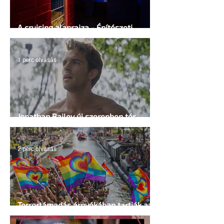
A cruising alaprajza - Építészeti
irányelvek a vágy maximalizálására
1 perc olvasás
Jonathan Bailey új szerepben tér
vissza
2 perc olvasás
Terrortámadás árnyékában tartják az
idei WorldPride-ot Amszterdamban