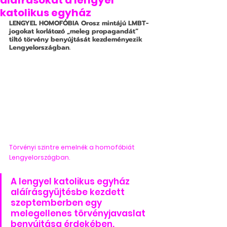
aláírásokat a lengyel
katolikus egyház
LENGYEL HOMOFÓBIA
 Orosz mintájú LMBT-
jogokat korlátozó „meleg propagandát” 
tiltó törvény benyújtását kezdeményezik 
Lengyelországban.
Törvényi szintre emelnék a homofóbiát 
Lengyelországban.
A lengyel katolikus egyház 
aláírásgyűjtésbe kezdett 
szeptemberben egy 
melegellenes törvényjavaslat 
benyújtása érdekében.