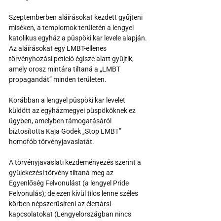
Szeptemberben aláírásokat kezdett gyűjteni 
miséken, a templomok területén a lengyel 
katolikus egyház a püspöki kar levele alapján. 
Az aláírásokat egy LMBT-ellenes 
törvényhozási petíció égisze alatt gyűjtik, 
amely orosz mintára tiltaná a „LMBT 
propagandát” minden területen.
Korábban a lengyel püspöki kar levelet 
küldött az egyházmegyei püspököknek ez 
ügyben, amelyben támogatásáról 
biztosította Kaja Godek „Stop LMBT” 
homofób törvényjavaslatát.
A törvényjavaslati kezdeményezés szerint a 
gyülekezési törvény tiltaná meg az 
Egyenlőség Felvonulást (a lengyel Pride 
Felvonulás); de ezen kívül tilos lenne széles 
körben népszerűsíteni az élettársi 
kapcsolatokat (Lengyelországban nincs 