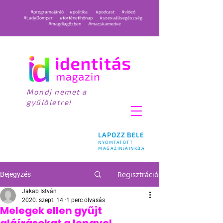
#programajánló
#politika
#podcast
#videó
#LadyDömper
#történetihónap
#szexuálisegészség
#magdiagőzben
#macskamedve
Mondj nemet a
gyűlöletre!
LAPOZZ BELE
NYOMTATOTT
MAGAZINJAINKBA
Regisztráció
Bejegyzés
Jakab István
2020. szept. 14.
1 perc olvasás
Melegek ellen gyűjt