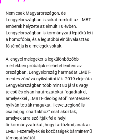
Nem csak Magyarországon, de 
Lengyelországban is sokat romlott az LMBT 
emberek helyzete az elmúlt 10 évben. 
Lengyelországban is kormányzati léptékű lett 
a homofóbia, és a legutóbbi elnökválasztás 
fő témája is a melegek voltak.
A lengyel melegeket a legkülönbözőbb 
mértékben próbálják ellehetetleníteni az 
országban. Lengyelország harmadát LMBT-
mentes zónává nyilvánították. 2019 eleje óta 
Lengyelországban több mint 80 járás vagy 
település olyan határozatokat fogadtak el, 
amelyekkel „LMBTI-ideológiától” mentesnek 
nyilvánították magukat, illetve „regionális 
családjogi chartákhoz” csatlakoztak, 
amelyek arra szólítják fel a helyi 
önkormányzatokat, hogy tartózkodjanak az 
LMBTI-személyek és közösségek bárminemű 
támogatásától.