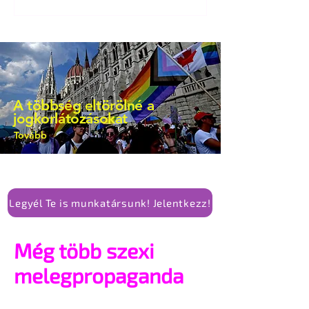
bejegyzésben.
A többség eltörölné a
jogkorlátozásokat
Tovább
Legyél Te is munkatársunk! Jelentkezz!
Még több szexi
melegpropaganda