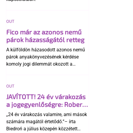
OUT
Fico már az azonos nemű
párok házasságától retteg
A külföldön házasodott azonos nemű
párok anyakönyvezésének kérdése
komoly jogi dilemmát okozott a
szlovák belügynek, miközben Robert
Fico szerint az alkotmány
egyértelműen tiltja a házasságuk
OUT
elismerését. Közben az ellenzéken belül
JAVÍTOTT! 24 év várakozás
is vita robbant ki arról, hogy vissza
a jogegyenlőségre: Robert
kellene-e vonni a kormány konzervatív
Biedroń megindító üzenete
alkotmánymódosítását
„24 év várakozás valamire, ami mások
a lengyel bejegyzett
számára magától értetődő.”– írta
élettársi kapcsolatokért
Biedroń a július közepén közzétett