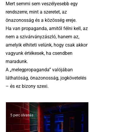
Mert semmi sem veszélyesebb egy
rendszerre, mint a szeretet, az
önazonosság és a közösség ereje.
Ha van propaganda, amitől félni kell, az
nem a szivárványzászló, hanem az,
amelyik elhiteti velünk, hogy csak akkor
vagyunk értékesek, ha csendben
maradunk.
A „melegpropaganda” valójában
láthatóság, önazonosság, jogkövetelés
– és ez bizony szexi.
5 perc olvasás