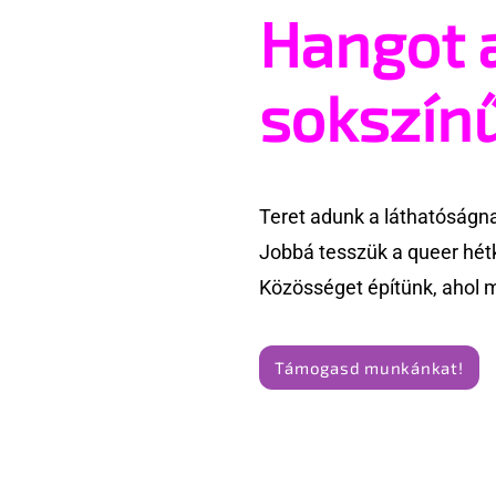
Hangot 
A gyermekvédelmi
Rendhagyó
népszavazás gyűlöletet szít
queer emb
sokszín
Teret adunk a láthatóságn
Jobbá tesszük a queer hét
Közösséget építünk, ahol 
Támogasd munkánkat!