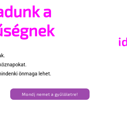
adunk a
 balettórák a
Csúszósak az ereszek! 😁
erek elfogadásáért
Vigyázzunk, nagyon
csúszósak!
űségnek
ak.
köznapokat.
mindenki önmaga lehet.
Mondj nemet a gyűlöletre!