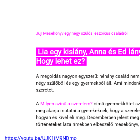
Juj! Mesekönyv egy négy szülős leszbikus családról
 Lia egy kislány, Anna és Ed lánya. De Betty is az anyukája és Eli is. 
Hogy lehet ez? 
A megoldás nagyon egyszerű: néhány család nem cs
négy szülőből és egy gyermekből áll. Ami mindenk
szeretet.
A 
Milyen színű a szerelem?
 című gyermekkötet sz
meg akarja mutatni a gyerekeknek, hogy a szerele
hogyan és kivel éli meg. Decemberben jelent meg
történeteket laza rímekben elbeszélő mesekönyv, 
https://youtu.be/UJK1iM9NDmo