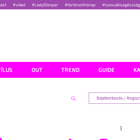
cast
#videó
#LadyDömper
#történetihónap
#szexuálisegészsé
TÍLUS
OUT
TREND
GUIDE
K
Bejelentkezés / Regisz