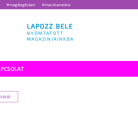
g
#magdiagőzben
#macskamedve
LAPOZZ BELE
NYOMTATOTT
MAGAZINJAINKBA
APCSOLAT
tráció