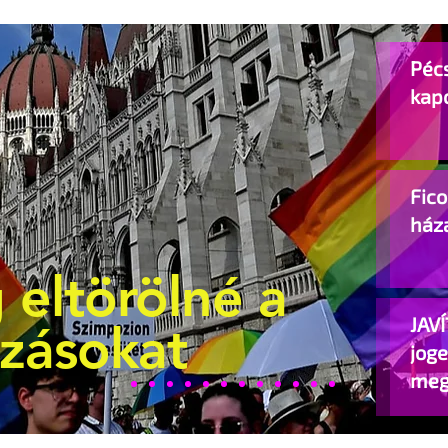
Pécs
kap
Fic
ház
 eltörölné a
JAVÍ
ozásokat
jog
meg
beje