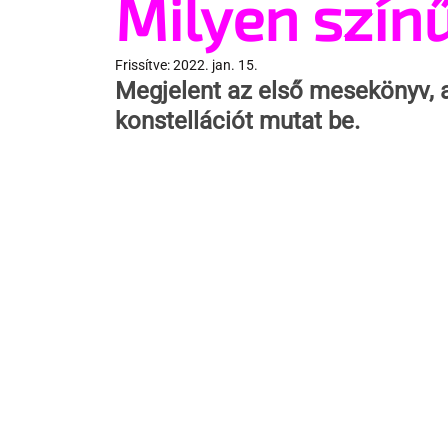
Milyen szín
Frissítve:
2022. jan. 15.
Megjelent az első mesekönyv, a
konstellációt mutat be.