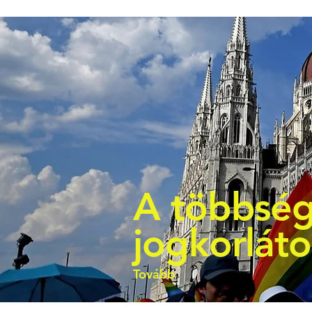
A többség
jogkorlát
Tovább