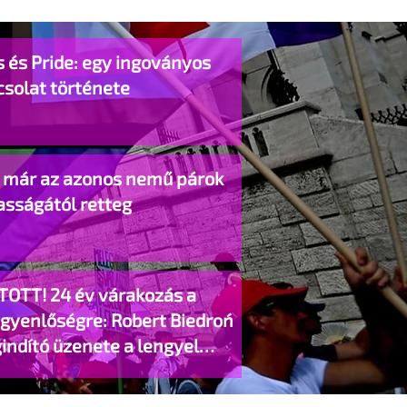
 és Pride: egy ingoványos
csolat története
o már az azonos nemű párok
asságától retteg
TOTT! 24 év várakozás a
egyenlőségre: Robert Biedroń
indító üzenete a lengyel
gyzett élettársi kapcsolatokért