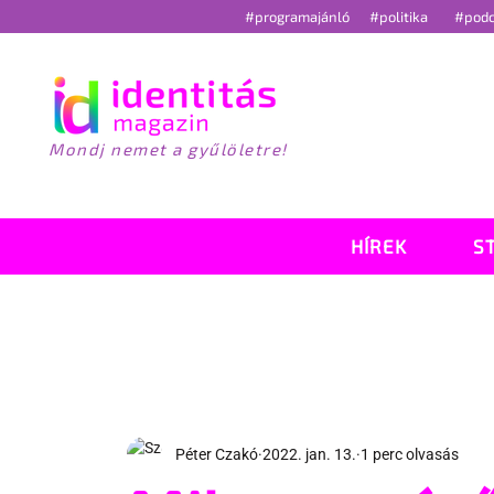
#programajánló
#politika
#pod
Mondj nemet a gyűlöletre!
HÍREK
S
Péter Czakó
2022. jan. 13.
1 perc olvasás