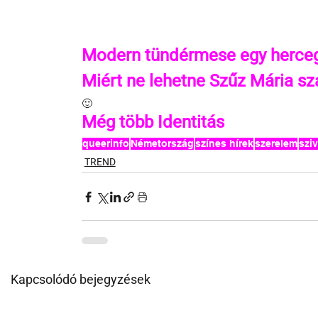
Modern tündérmese egy herceg
Miért ne lehetne Szűz Mária sz
🙂
Még több Identitás 
queerinfo
Németország
színes hírek
szerelem
szi
TREND
Kapcsolódó bejegyzések