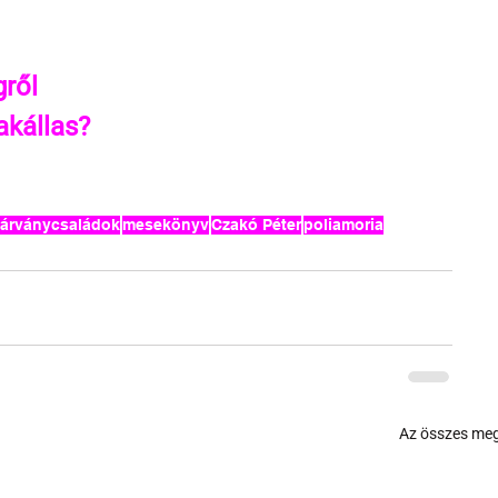
ről
akállas?
várványcsaládok
mesekönyv
Czakó Péter
poliamoria
Az összes meg