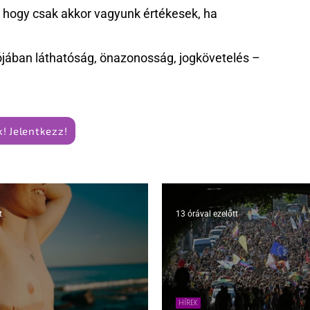
k, hogy csak akkor vagyunk értékesek, ha
jában láthatóság, önazonosság, jogkövetelés –
! Jelentkezz!
t
13 órával ezelőtt
HÍREK