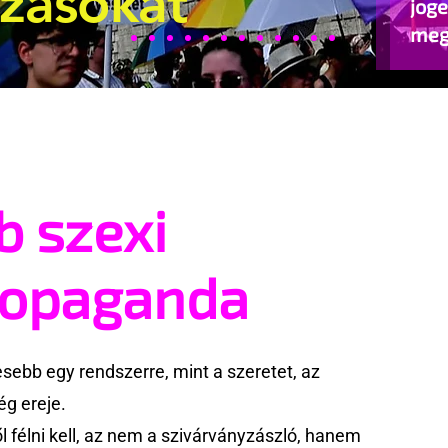
ozásokat
jog
meg
beje
b szexi
ropaganda
ebb egy rendszerre, mint a szeretet, az
g ereje.
 félni kell, az nem a szivárványzászló, hanem