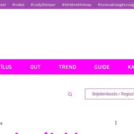
cast
#videó
#LadyDömper
#történetihónap
#szexuálisegészsé
TÍLUS
OUT
TREND
GUIDE
K
Bejelentkezés / Regisz
ás