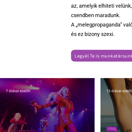
az, amelyik elhiteti velün
csendben maradunk.
A „melegpropaganda” való
és ez bizony szexi.
Legyél Te is munkatársunk
7 órával ezelőtt
13 órával ezelőt
HÍREK