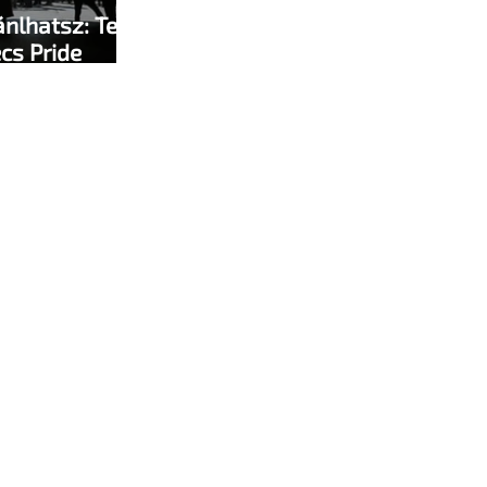
nlhatsz: Te
écs Pride