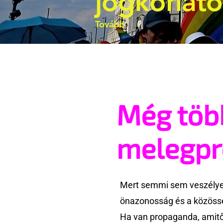
jogkorlát
Tovább
Még töb
melegp
Mert semmi sem veszélyes
önazonosság és a közössé
Ha van propaganda, amitől