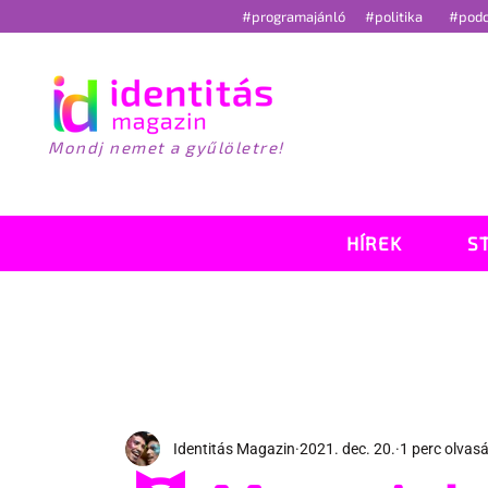
#programajánló
#politika
#pod
Mondj nemet a gyűlöletre!
HÍREK
S
Identitás Magazin
2021. dec. 20.
1 perc olvas