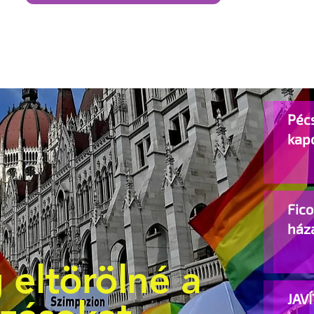
Pécs
kap
Fic
ház
 eltörölné a
JAVÍ