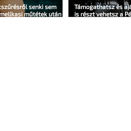
kszűrésről senki sem
Támogathatsz és ajá
 mellkasi műtétek után -
is részt vehetsz a P
lene
megvalósításában