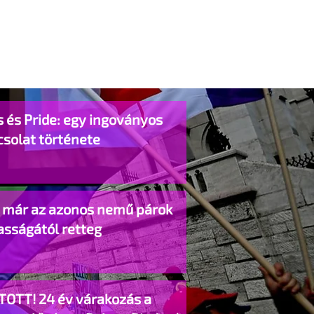
 és Pride: egy ingoványos
csolat története
o már az azonos nemű párok
asságától retteg
TOTT! 24 év várakozás a