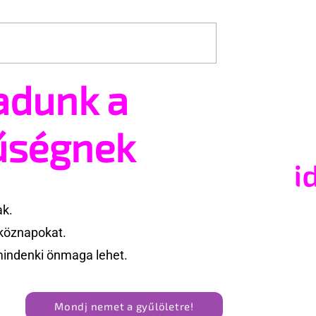
adunk a
szűrésről senki sem
Támogathatsz és ajánlhat
mellkasi műtétek
Te is részt vehetsz a Pécs
ig kellene
Pride megvalósításában
űségnek
ak.
köznapokat.
mindenki önmaga lehet.
Mondj nemet a gyűlöletre!