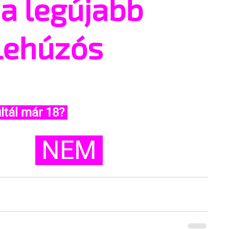
 a legújabb
lehúzós
ltál már 18? 
 NEM 