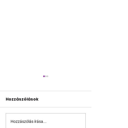
Hozzászólások
Hozzászólás írása...
Így élvez el az
Az erotikus