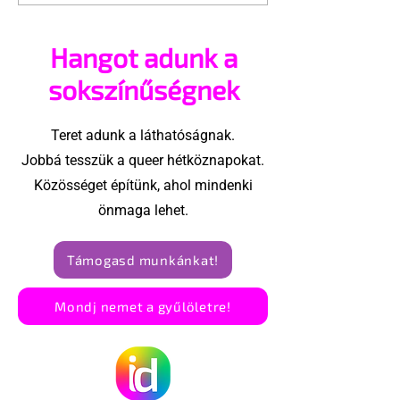
OnlyFans egyik
grafikákat ihl
sztárja
meleg filmzse
Hangot adunk a
sokszínűségnek
Teret adunk a láthatóságnak.
Jobbá tesszük a queer hétköznapokat.
Közösséget építünk, ahol mindenki
önmaga lehet.
Támogasd munkánkat!
Mondj nemet a gyűlöletre!