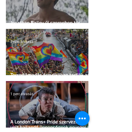
Jonathan Bailey új szerepben tér
vissza
2 perc olvasás
Terrortámadás árnyékában tartják az
idei WorldPride-ot Amszterdamban
1 perc olvasás
A London Trans+ Pride szervezője nem
volt hajlandó ünnepségnek nevezni az