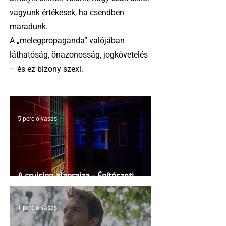
vagyunk értékesek, ha csendben
maradunk.
A „melegpropaganda” valójában
láthatóság, önazonosság, jogkövetelés
– és ez bizony szexi.
5 perc olvasás
A cruising alaprajza - Építészeti
irányelvek a vágy maximalizálására
1 perc olvasás