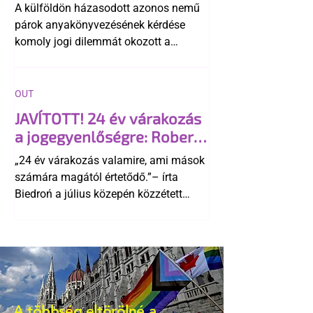
A külföldön házasodott azonos nemű
párok anyakönyvezésének kérdése
komoly jogi dilemmát okozott a
szlovák belügynek, miközben Robert
Fico szerint az alkotmány
egyértelműen tiltja a házasságuk
OUT
elismerését. Közben az ellenzéken belül
JAVÍTOTT! 24 év várakozás
is vita robbant ki arról, hogy vissza
a jogegyenlőségre: Robert
kellene-e vonni a kormány konzervatív
Biedroń megindító üzenete
alkotmánymódosítását
„24 év várakozás valamire, ami mások
a lengyel bejegyzett
számára magától értetődő.”– írta
élettársi kapcsolatokért
Biedroń a július közepén közzétett
bejegyzésben.
A többség eltörölné a