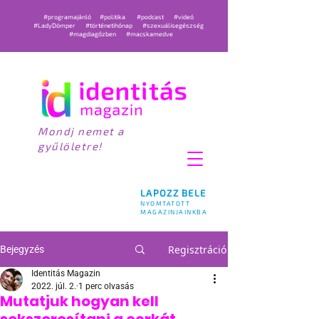
#programajánló
#politika
#podcast
#videó
#LadyDömper
#történetihónap
#szexuálisegészség
#magdiagőzben
#macskamedve
Mondj nemet a
gyűlöletre!
LAPOZZ BELE
NYOMTATOTT
MAGAZINJAINKBA
Regisztráció
Bejegyzés
Identitás Magazin
2022. júl. 2.
1 perc olvasás
Mutatjuk hogyan kell