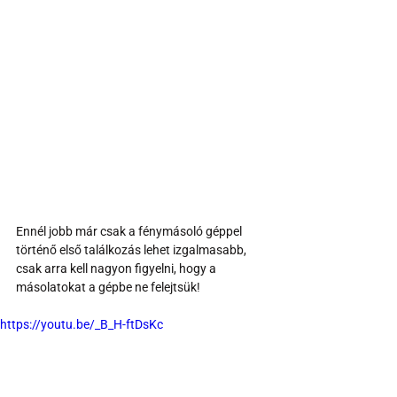
Ennél jobb már csak a fénymásoló géppel 
történő első találkozás lehet izgalmasabb, 
csak arra kell nagyon figyelni, hogy a 
másolatokat a gépbe ne felejtsük!
https://youtu.be/_B_H-ftDsKc