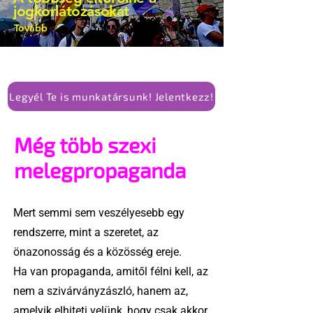
jogkorlátozásokat
Tovább
Legyél Te is munkatársunk! Jelentkezz!
Még több szexi
melegpropaganda
Mert semmi sem veszélyesebb egy
rendszerre, mint a szeretet, az
önazonosság és a közösség ereje.
Ha van propaganda, amitől félni kell, az
nem a szivárványzászló, hanem az,
amelyik elhiteti velünk, hogy csak akkor