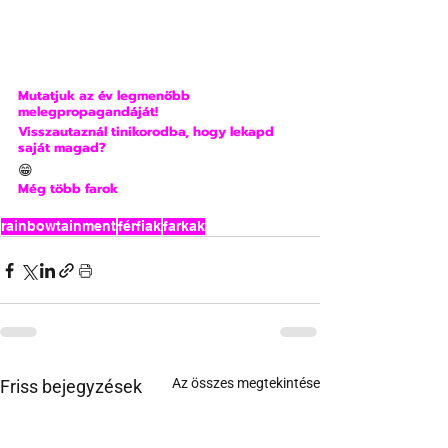
Mutatjuk az év legmenőbb 
melegpropagandáját!
Visszautaznál tinikorodba, hogy lekapd 
saját magad?
😁
Még több farok
rainbowtainment
férfiak
farkak
Az összes megtekintése
Friss bejegyzések