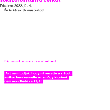
sokszorosítani a cerkát
Frissítve:
2022. júl. 4.
Én is kérek tíz másolatot!
Elég vasokos szerszám következik
 Azt nem tudjuk, hogy mi vezette a srácot, 
amikor beszkennelte az amúgy kicsinek 
nem mondható cerkáját. 