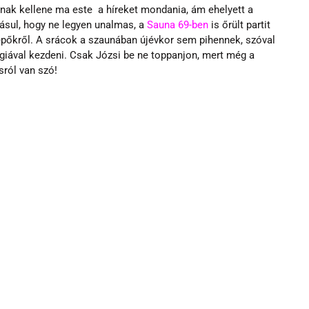
ak kellene ma este  a híreket mondania, ám ehelyett a 
ásul, hogy ne legyen unalmas, a 
Sauna 69-ben
 is őrült partit 
lépőkről. A srácok a szaunában újévkor sem pihennek, szóval 
rgiával kezdeni. Csak Józsi be ne toppanjon, mert még a 
ról van szó!