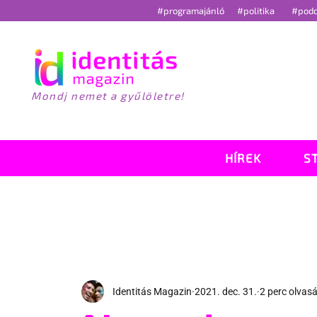
#programajánló
#politika
#pod
Mondj nemet a gyűlöletre!
HÍREK
S
Identitás Magazin
2021. dec. 31.
2 perc olvas