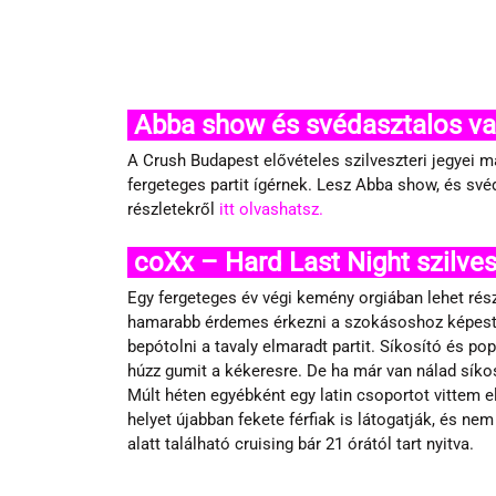
 Abba show és svédasztalos va
A Crush Budapest elővételes szilveszteri jegyei m
fergeteges partit ígérnek. Lesz Abba show, és své
részletekről 
itt olvashatsz.
 coXx – Hard Last Night szilvesz
Egy fergeteges év végi kemény orgiában lehet rész
hamarabb érdemes érkezni a szokásoshoz képest, 
bepótolni a tavaly elmaradt partit. Síkosító és popp
húzz gumit a kékeresre. De ha már van nálad síkos
Múlt héten egyébként egy latin csoportot vittem e
helyet újabban fekete férfiak is látogatják, és ne
alatt található cruising bár 21 órától tart nyitva.