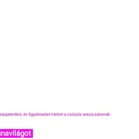
ásjelentést, és figyelmeztet minket a csúszós ereszcsatornák 
navilágot 