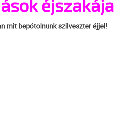
ások éjszakája
n mit bepótolnunk szilveszter éjjel!