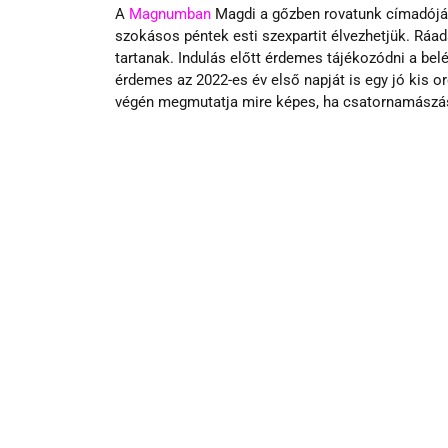
A 
Magnumban
 Magdi a gőzben rovatunk címadóján
szokásos péntek esti szexpartit élvezhetjük. Ráad
tartanak. Indulás előtt érdemes tájékozódni a be
érdemes az 2022-es év első napját is egy jó kis o
végén megmutatja mire képes, ha csatornamászás