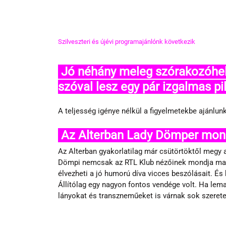
Szilveszteri és újévi programajánlónk következik
 Jó néhány meleg szórakozóhelyen nagyon forró lesz a hangulat, 
szóval lesz egy pár izgalmas pi
A teljesség igénye nélkül a figyelmetekbe ajánlunk
 Az Alterban Lady Dömper mond
Az Alterban gyakorlatilag már csütörtöktől megy a
Dömpi nemcsak az RTL Klub nézőinek mondja ma a
élvezheti a jó humorú díva vicces beszólásait. É
Állítólag egy nagyon fontos vendége volt. Ha lemar
lányokat és transzneműeket is várnak sok szeretet