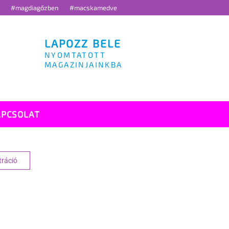
g
#magdiagőzben
#macskamedve
LAPOZZ BELE
NYOMTATOTT
MAGAZINJAINKBA
APCSOLAT
tráció