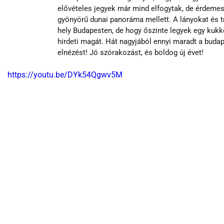
elővételes jegyek már mind elfogytak, de érdemes 
gyönyörű dunai panoráma mellett. A lányokat és tr
hely Budapesten, de hogy őszinte legyek egy kukk
hirdeti magát. Hát nagyjából ennyi maradt a budap
elnézést! Jó szórakozást, és boldog új évet!
https://youtu.be/DYk54Qgwv5M