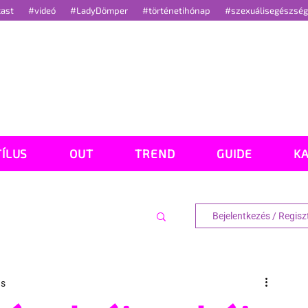
cast
#videó
#LadyDömper
#történetihónap
#szexuálisegészsé
TÍLUS
OUT
TREND
GUIDE
K
Bejelentkezés / Regisz
ás