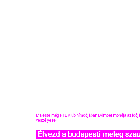
Ma este még RTL Klub híradójában Dömper mondja az időjár
veszélyeire
 Élvezd a budapesti meleg szau