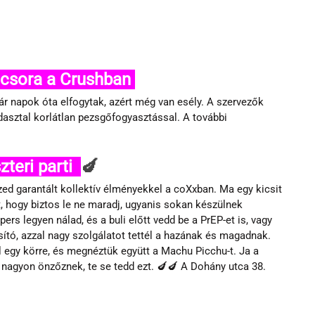
csora a Crushban 
ár napok óta elfogytak, azért még van esély. A szervezők 
dasztal korlátlan pezsgőfogyasztással. A további 
teri parti  
🍆
ed garantált kollektív élményekkel a coXxban. Ma egy kicsit 
hogy biztos le ne maradj, ugyanis sokan készülnek 
ers legyen nálad, és a buli előtt vedd be a PrEP-et is, vagy 
ító, azzal nagy szolgálatot tettél a hazának és magadnak. 
l egy körre, és megnéztük együtt a Machu Picchu-t. Ja a 
m nagyon önzőznek, te se tedd ezt. 🍆🍆 A Dohány utca 38. 