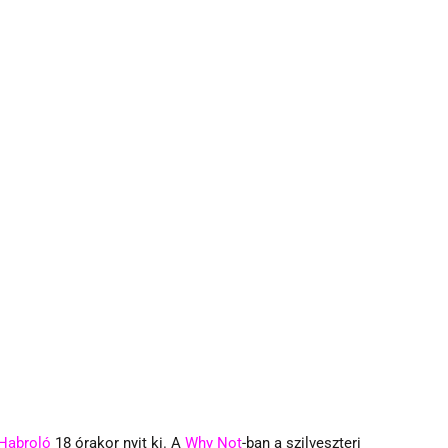
Habroló
 18 órakor nyit ki. A 
Why Not
-ban a szilveszteri 