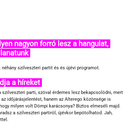
llanatunk 
 néhány szilveszteri partit és és újévi programot.
ja a híreket 
 szilveszteri parti, szóval érdemes lesz bekapcsolódni, mert 
z időjárásjelentést, hanem az Alterego közönsége is 
s hogy milyen volt Dömpi karácsonya? Biztos elmeséli majd. 
adsz a szilveszteri partiról, újévkor bepótolhatod. Jah, 
tel.