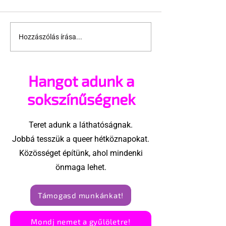
Hozzászólás írása...
Pécs és Pride: egy
Fico már az a
ingoványos
nemű párok
kapcsolat története
házasságától
Hangot adunk a
sokszínűségnek
Teret adunk a láthatóságnak.
Jobbá tesszük a queer hétköznapokat.
Közösséget építünk, ahol mindenki
önmaga lehet.
Támogasd munkánkat!
Mondj nemet a gyűlöletre!