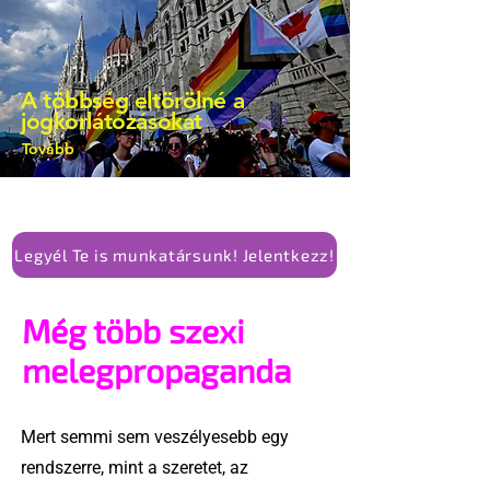
A többség eltörölné a
jogkorlátozásokat
Tovább
Legyél Te is munkatársunk! Jelentkezz!
Még több szexi
melegpropaganda
Mert semmi sem veszélyesebb egy
rendszerre, mint a szeretet, az