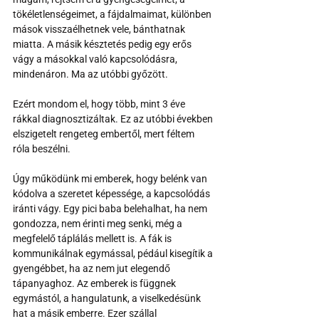
tökéletlenségeimet, a fájdalmaimat, különben 
mások visszaélhetnek vele, bánthatnak 
miatta. A másik késztetés pedig egy erős 
vágy a másokkal való kapcsolódásra, 
mindenáron. Ma az utóbbi győzött.
Ezért mondom el, hogy több, mint 3 éve 
rákkal diagnosztizáltak. Ez az utóbbi években 
elszigetelt rengeteg embertől, mert féltem 
róla beszélni.
Úgy működünk mi emberek, hogy belénk van 
kódolva a szeretet képessége, a kapcsolódás 
iránti vágy. Egy pici baba belehalhat, ha nem 
gondozza, nem érinti meg senki, még a 
megfelelő táplálás mellett is. A fák is 
kommunikálnak egymással, pédául kisegítik a 
gyengébbet, ha az nem jut elegendő 
tápanyaghoz. Az emberek is függnek 
egymástól, a hangulatunk, a viselkedésünk 
hat a másik emberre. Ezer szállal 