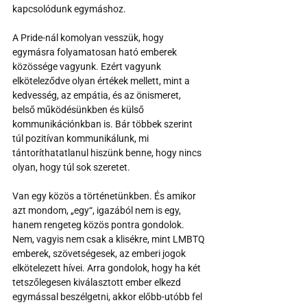
kapcsolódunk egymáshoz.
A Pride-nál komolyan vesszük, hogy 
egymásra folyamatosan ható emberek 
közössége vagyunk. Ezért vagyunk 
elköteleződve olyan értékek mellett, mint a 
kedvesség, az empátia, és az önismeret, 
belső működésünkben és külső 
kommunikációnkban is. Bár többek szerint 
túl pozitívan kommunikálunk, mi 
tántoríthatatlanul hiszünk benne, hogy nincs 
olyan, hogy túl sok szeretet.
Van egy közös a történetünkben. És amikor 
azt mondom, „egy“, igazából nem is egy, 
hanem rengeteg közös pontra gondolok. 
Nem, vagyis nem csak a klisékre, mint LMBTQ 
emberek, szövetségesek, az emberi jogok 
elkötelezett hívei. Arra gondolok, hogy ha két 
tetszőlegesen kiválasztott ember elkezd 
egymással beszélgetni, akkor előbb-utóbb fel 