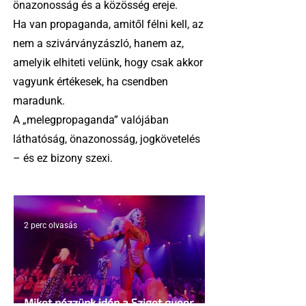
önazonosság és a közösség ereje.
Ha van propaganda, amitől félni kell, az
nem a szivárványzászló, hanem az,
amelyik elhiteti velünk, hogy csak akkor
vagyunk értékesek, ha csendben
maradunk.
A „melegpropaganda” valójában
láthatóság, önazonosság, jogkövetelés
– és ez bizony szexi.
2 perc olvasás
Miket nézzünk idén a Sziget queer