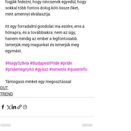
fogják fedezni, hogy nincsenek egyedül, hogy 
sokkal több fontos dolog köti össze őket, 
mint amennyi elválasztja.
Itt egy forradalmi gondolat ma estére, erre a 
hónapra, és a továbbiakra: nem az ügy, 
hanem mindig az ember a legfontosabb. 
Ismerjük meg magunkat és ismerjük meg 
egymást.
#NagySzilvia
#BudapestPride
#pride
#pridemegnyitó
#gyász
#temetés
#queerinfo
Támogass minket egy megosztással
OUT
TREND