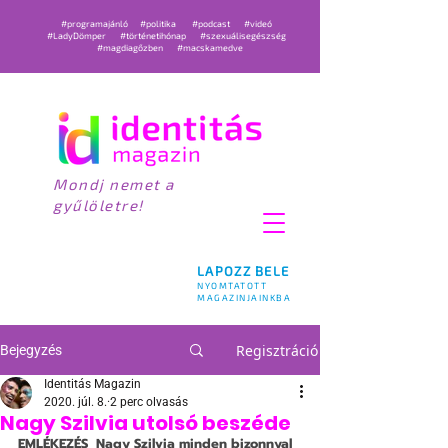
#programajánló
#politika
#podcast
#videó
#LadyDömper
#történetihónap
#szexuálisegészség
#magdiagőzben
#macskamedve
Mondj nemet a
gyűlöletre!
LAPOZZ BELE
NYOMTATOTT
MAGAZINJAINKBA
Regisztráció
Bejegyzés
Identitás Magazin
2020. júl. 8.
2 perc olvasás
Nagy Szilvia utolsó beszéde
EMLÉKEZÉS
  Nagy Szilvia minden bizonnyal 