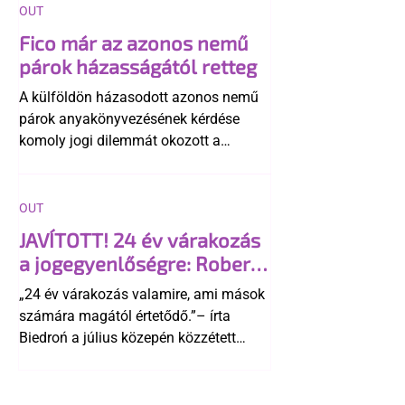
OUT
Fico már az azonos nemű
párok házasságától retteg
A külföldön házasodott azonos nemű
párok anyakönyvezésének kérdése
komoly jogi dilemmát okozott a
szlovák belügynek, miközben Robert
Fico szerint az alkotmány
egyértelműen tiltja a házasságuk
OUT
elismerését. Közben az ellenzéken belül
JAVÍTOTT! 24 év várakozás
is vita robbant ki arról, hogy vissza
a jogegyenlőségre: Robert
kellene-e vonni a kormány konzervatív
Biedroń megindító üzenete
alkotmánymódosítását
„24 év várakozás valamire, ami mások
a lengyel bejegyzett
számára magától értetődő.”– írta
élettársi kapcsolatokért
Biedroń a július közepén közzétett
bejegyzésben.