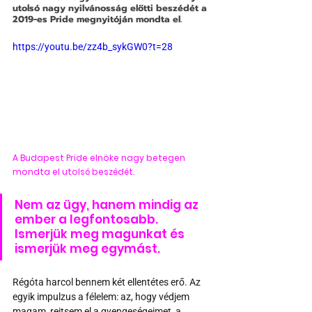
utolsó nagy nyilvánosság előtti beszédét a 
2019-es Pride megnyitóján mondta el.
https://youtu.be/zz4b_sykGW0?t=28
A Budapest Pride elnöke nagy betegen 
mondta el utolsó beszédét.
Nem az ügy, hanem mindig az 
ember a legfontosabb. 
Ismerjük meg magunkat és 
ismerjük meg egymást.
Régóta harcol bennem két ellentétes erő. Az 
egyik impulzus a félelem: az, hogy védjem 
magam, rejtsem el a gyengeségeimet, a 