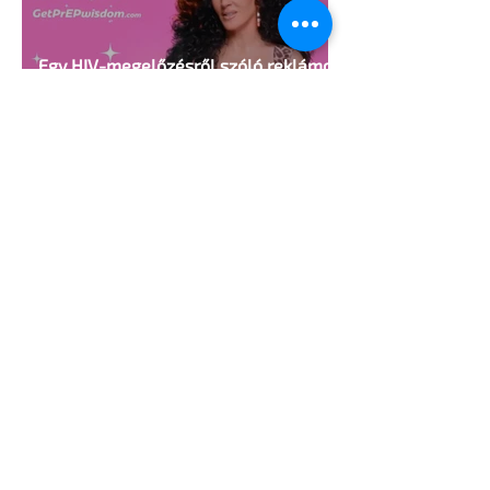
Egy HIV-megelőzésről szóló reklámon
akadt ki egy konzervatív csoport az
Egyesült Államokban
5 perc olvasás
A cruising alaprajza - Építészeti
irányelvek a vágy maximalizálására
1 perc olvasás
Jonathan Bailey új szerepben tér