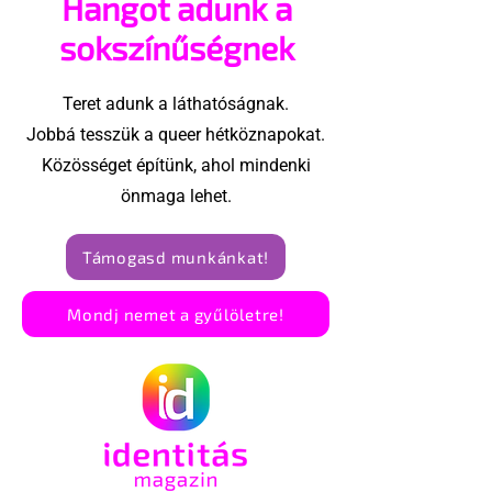
Hangot adunk a
csúszósak!
sokszínűségnek
Teret adunk a láthatóságnak.
Jobbá tesszük a queer hétköznapokat.
Közösséget építünk, ahol mindenki
önmaga lehet.
Támogasd munkánkat!
Mondj nemet a gyűlöletre!