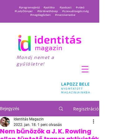
#programajánló
#politika
#podcast
#videó
#LadyDömper
#történetihónap
#szexuálisegészség
#magdiagőzben
#macskamedve
Mondj nemet a
gyűlöletre!
LAPOZZ BELE
NYOMTATOTT
MAGAZINJAINKBA
Regisztráció
Bejegyzés
Identitás Magazin
2022. jan. 18.
1 perc olvasás
Nem bűnözők a J. K. Rowling