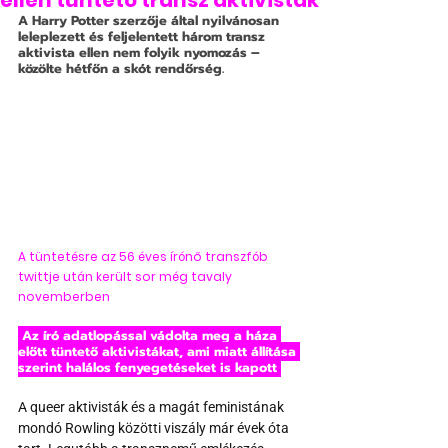
ellen tüntető transz aktivisták
A Harry Potter szerzője által nyilvánosan 
leleplezett és feljelentett három transz 
aktivista ellen nem folyik nyomozás – 
közölte hétfőn a skót rendőrség.
A tüntetésre az 56 éves írónő transzfób 
twittje után került sor még tavaly 
novemberben
 Az író adatlopással vádolta meg a háza 
előtt tüntető aktivistákat, ami miatt állítása 
szerint halálos fenyegetéseket is kapott 
A queer aktivisták és a magát feministának 
mondó Rowling közötti viszály már évek óta 