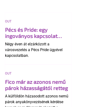
OUT
Pécs és Pride: egy
ingoványos kapcsolat
története
Négy éven át elzárkózott a
városvezetés a Pécs Pride ügyével
kapcsolatban.
OUT
Fico már az azonos nemű
párok házasságától retteg
A külföldön házasodott azonos nemű
párok anyakönyvezésének kérdése