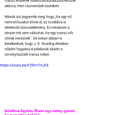
transz emberek halálozási kockázata kétszer 
akkora, mint ciszneműek esetében.
Mások azt jegyezték meg, hogy „ha egy nő 
nemi erőszakot követ el, az továbbra is 
elítélendő bűncselekmény. És mindezen a 
tényen mit sem változtat, ha egy transz nőt 
nőnek neveznek”. De sokan abban is 
kételkednek, hogy J. K. Rowling életében 
nőként fogadná el példának okáért a 
törvénytisztelő transz nőket.
https://youtu.be/F2RVY7rIJFk
Katolikus Egyház: Élvezi egy meleg gyerek, 
ha megerőszakolják?