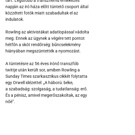
tart. Legutóbb a transznemű emlékezés 
napján az író háza előtt tüntető csoport által 
közzétett fotók miatt szabadultak el az 
indulatok.
Rowling az aktivistákat adatlopással vádolta 
meg. Ennek az ügynek a végére tett pontot 
hétfőn a skót rendőrség: bűncselekmény 
hiányában megszüntették a nyomozást.
A tüntetésre az 56 éves írónő transzfób 
twittje után került sor, amiben Rowling a 
Sunday Times szarkasztikus cikkét folytatta 
egy Orwell idézettel: „A háború: béke, 
a szabadság: szolgaság, a tudatlanság: erő. 
És a pénisz, amivel megerőszakoltak, az egy 
nőé”.