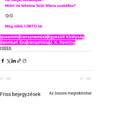
Miért ne lehetne Szűz Mária szakállas?
😏😏
Még több LGBTQ hír
queerinfo
transzneműek
Egyesült Királyság
Szombati Éva
transzfóbia
J. K. Rowling
HÍREK
Az összes megtekintése
Friss bejegyzések