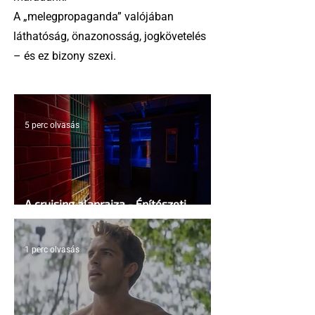
A „melegpropaganda” valójában
láthatóság, önazonosság, jogkövetelés
– és ez bizony szexi.
5 perc olvasás
A cruising alaprajza - Építészeti
irányelvek a vágy maximalizálására
1 perc olvasás