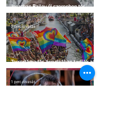
Jonathan Bailey új szerepben tér
vissza
2 perc olvasás
Terrortámadás árnyékában tartják az
idei WorldPride-ot Amszterdamban
1 perc olvasás
A London Trans+ Pride szervezője nem
volt hajlandó ünnepségnek nevezni az
eseményt- a BBC ezért törölte vele az
interjút
2 perc olvasás