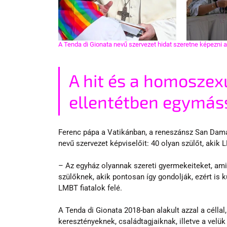
A Tenda di Gionata nevű szervezet hidat szeretne képezni a
A hit és a homoszexu
ellentétben egymáss
Ferenc pápa a Vatikánban, a reneszánsz San Dama
nevű szervezet képviselőit: 40 olyan szülőt, akik
– Az egyház olyannak szereti gyermekeiteket, ami
szülőknek, akik pontosan így gondolják, ezért is k
LMBT fiatalok felé. 
A Tenda di Gionata 2018-ban alakult azzal a célla
keresztényeknek, családtagjaiknak, illetve a velü