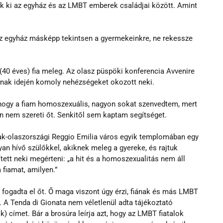
ak ki az egyház és az LMBT emberek családjai között. Amint 
az egyház másképp tekintsen a gyermekeinkre, ne rekessze 
40 éves) fia meleg. Az olasz püspöki konferencia Avvenire 
nnak idején komoly nehézségeket okozott neki. 
hogy a fiam homoszexuális, nagyon sokat szenvedtem, mert 
en nem szereti őt. Senkitől sem kaptam segítséget.
ak-olaszországi Reggio Emilia város egyik templomában egy 
yan hívő szülőkkel, akiknek meleg a gyereke, és rajtuk 
tett neki megérteni: „a hit és a homoszexualitás nem áll 
 fiamat, amilyen.”
 fogadta el őt. Ő maga viszont úgy érzi, fiának és más LMBT 
 A Tenda di Gionata nem véletlenül adta tájékoztató 
k) címet. Bár a brosúra leírja azt, hogy az LMBT fiatalok 