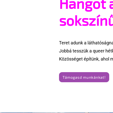
Hangot 
beszél a mellkasi műtétek
Te is rész
után - pedig kellene
Pride meg
sokszín
Teret adunk a láthatóságn
Jobbá tesszük a queer hét
Közösséget építünk, ahol 
Támogasd munkánkat!