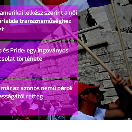
amerikai lelkész szerint a női
árlabda transzneműséghez
et
 és Pride: egy ingoványos
csolat története
o már az azonos nemű párok
asságától retteg