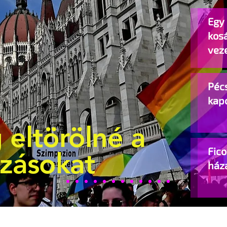
Egy 
kos
vez
Pécs
kap
 eltörölné a
Fic
ozásokat
ház