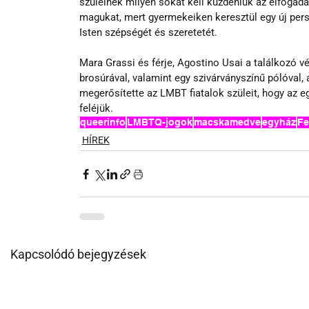
szüleinek milyen sokat kell küzdeniük az elfogad
magukat, mert gyermekeiken keresztül egy új pers
Isten szépségét és szeretetét. 
Mara Grassi és férje, Agostino Usai a találkozó 
brosúrával, valamint egy szivárványszínű pólóval, 
megerősítette az LMBT fiatalok szüleit, hogy az e
feléjük.
queerinfo
LMBTQ-jogok
macskamedve
egyház
Fe
HÍREK
Kapcsolódó bejegyzések