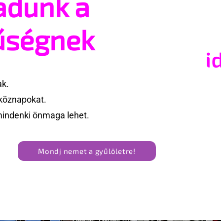
adunk a
t vehetsz a Pécs
reklámon akadtak ki
valósításában
konzervatívok az Egyesül
űségnek
Államokban
ak.
köznapokat.
mindenki önmaga lehet.
Mondj nemet a gyűlöletre!