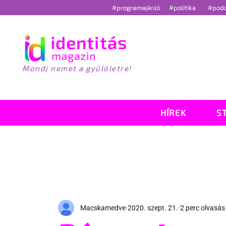
#programajánló
#politika
#pod
Mondj nemet a gyűlöletre!
HÍREK
S
Macskamedve
2020. szept. 21.
2 perc olvasás