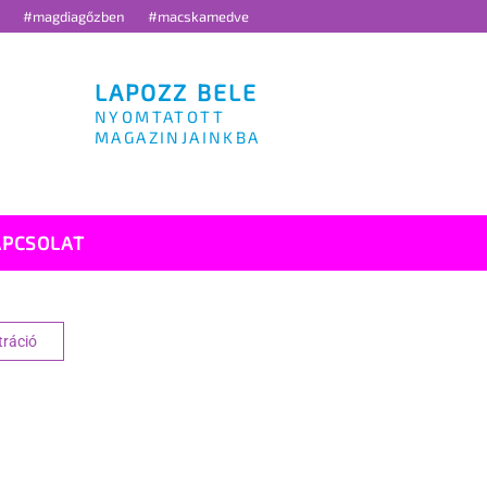
g
#magdiagőzben
#macskamedve
LAPOZZ BELE
NYOMTATOTT
MAGAZINJAINKBA
APCSOLAT
tráció