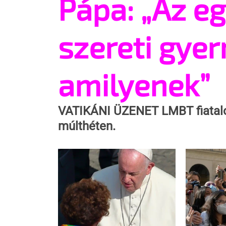
Pápa: „Az e
szereti gyer
amilyenek”
VATIKÁNI ÜZENET
 LMBT fiatal
múlthéten. 