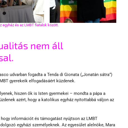
z egyház és az LMBT fiatalok között.
alitás nem áll 
al.
sco udvarban fogadta a Tenda di Gionata („Jonatán sátra”) 
 LMBT gyerekeik elfogadásáért küzdenek. 
lyenek, hiszen ők is Isten gyermekei – mondta a pápa a 
üzdenek azért, hogy a katolikus egyház nyitottabbá váljon az 
l, hogy információt és támogatást nyújtson az LMBT 
k dolgozó egyházi személyeknek. Az egyesület alelnöke, Mara 