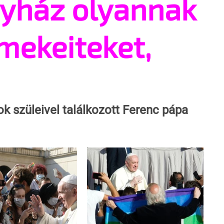
gyház olyannak
mekeiteket,
ok szüleivel találkozott Ferenc pápa 