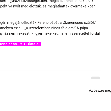
ásért egyházi közösségekben, mégis szerencsésnek érzik 
pektíva nyílt meg előttük, és megláthatták gyermekeikben 
végén megajándékozták Ferenc pápát a „Szerencsés szülők” 
amelyen ez áll: „A szerelemben nincs félelem.” A pápa 
gyház nem rekeszti ki gyermekeiket, hanem szeretettel fordul 
renc pápa
LMBT-fiatalok
Az összes meg