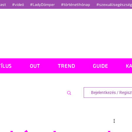
cast
#videó
#LadyDömper
#történetihónap
#szexuálisegészsé
TÍLUS
OUT
TREND
GUIDE
K
Bejelentkezés / Regisz