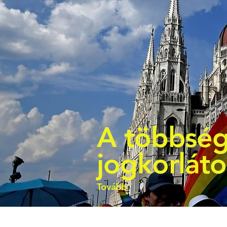
A többség
jogkorlát
Tovább