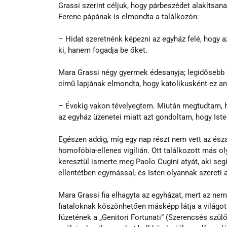
Grassi szerint céljuk, hogy párbeszédet alakítsan
Ferenc pápának is elmondta a találkozón:
– Hidat szeretnénk képezni az egyház felé, hogy 
ki, hanem fogadja be őket. 
Mara Grassi négy gyermek édesanyja; legidősebb (
című lapjának elmondta, hogy katolikusként ez a
– Évekig vakon tévelyegtem. Miután megtudtam, 
az egyház üzenetei miatt azt gondoltam, hogy Ist
Egészen addig, míg egy nap részt nem vett az ész
homofóbia-ellenes vigílián. Ott találkozott más ol
keresztül ismerte meg Paolo Cugini atyát, aki segí
ellentétben egymással, és Isten olyannak szereti a
Mara Grassi fia elhagyta az egyházat, mert az nem
fiataloknak köszönhetően másképp látja a világot.
füzetének a „Genitori Fortunati” (Szerencsés szülő