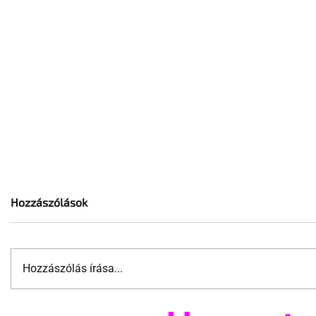
Hozzászólások
Hozzászólás írása...
A mellrákszűrésről senki sem
Támogatha