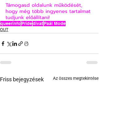
Támogasd oldalunk működését, 
hogy még több ingyenes tartalmat 
tudjunk előállítani!
queerinfo
Pride
divat
Paál Mode
OUT
Az összes megtekintése
Friss bejegyzések