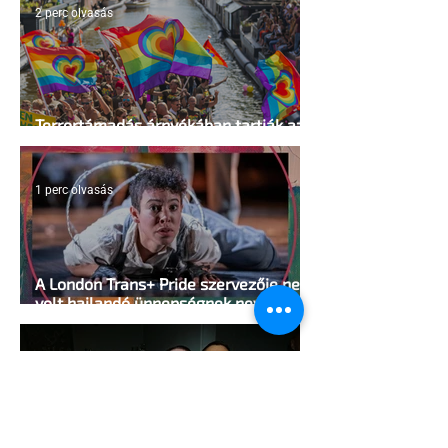
2 perc olvasás
Terrortámadás árnyékában tartják az
idei WorldPride-ot Amszterdamban
1 perc olvasás
A London Trans+ Pride szervezője nem
volt hajlandó ünnepségnek nevezni az
eseményt- a BBC ezért törölte vele az
interjút
2 perc olvasás