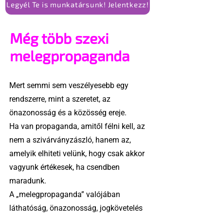
Legyél Te is munkatársunk! Jelentkezz!
Még több szexi
melegpropaganda
Mert semmi sem veszélyesebb egy
rendszerre, mint a szeretet, az
önazonosság és a közösség ereje.
Ha van propaganda, amitől félni kell, az
nem a szivárványzászló, hanem az,
amelyik elhiteti velünk, hogy csak akkor
vagyunk értékesek, ha csendben
maradunk.
A „melegpropaganda” valójában
láthatóság, önazonosság, jogkövetelés