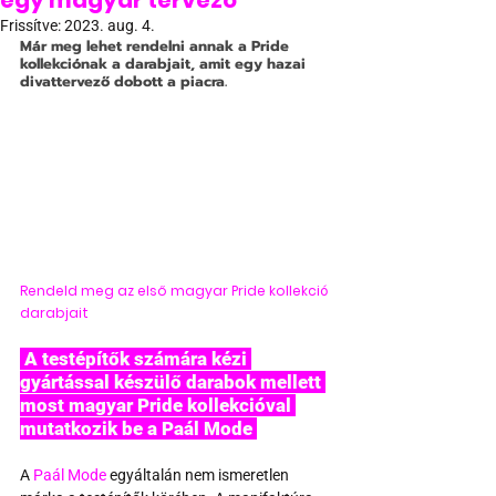
egy magyar tervező
Frissítve:
2023. aug. 4.
Már meg lehet rendelni annak a Pride 
kollekciónak a darabjait, amit egy hazai 
divattervező dobott a piacra.
Rendeld meg az első magyar Pride kollekció 
darabjait
 A testépítők számára kézi 
gyártással készülő darabok mellett 
most magyar Pride kollekcióval 
mutatkozik be a Paál Mode 
A 
Paál Mode
 egyáltalán nem ismeretlen 