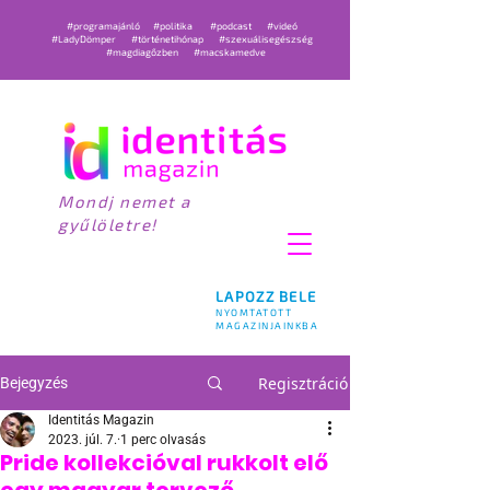
#programajánló
#politika
#podcast
#videó
#LadyDömper
#történetihónap
#szexuálisegészség
#magdiagőzben
#macskamedve
Mondj nemet a
gyűlöletre!
LAPOZZ BELE
NYOMTATOTT
MAGAZINJAINKBA
Regisztráció
Bejegyzés
Identitás Magazin
2023. júl. 7.
1 perc olvasás
Pride kollekcióval rukkolt elő