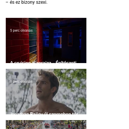
– és ez bizony szexi.
5 perc olvasás
A cruising alaprajza - Építészeti
irányelvek a vágy maximalizálására
1 perc olvasás
Jonathan Bailey új szerepben tér
vissza