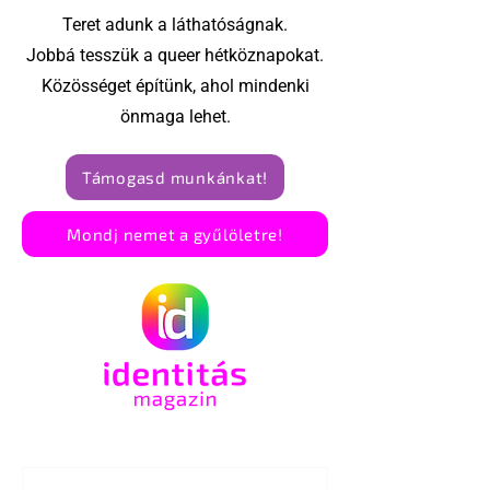
élettársi
Teret adunk a láthatóságnak.
kapcsolatoké
Jobbá tesszük a queer hétköznapokat.
Közösséget építünk, ahol mindenki
önmaga lehet.
Támogasd munkánkat!
Mondj nemet a gyűlöletre!