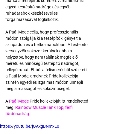
márka a testépítők körében. A manifaktúra 
egyedi testépítő nadrágok és egyéb 
ruhadarabok készítésével és 
forgalmazásával foglalkozik.
A Paál Mode célja, hogy professzionális 
módon szolgálja ki a testépítők igényeit a 
színpadon és a hétköznapokban. A testépítő 
versenyzők sokszor kerülnek abba a 
helyzetbe, hogy nem találnak megfelelő 
méretű és minőségű testépítő nadrágot, 
fellépő ruhát. Ebből a felismerésből született 
a Paál Mode, amelynek Pride kollekciója 
szintén egyedi és izgalmas módon ünnepli 
meg a másságot és sokszínűséget.
A 
Paál Mode
 Pride kollekcióját itt rendelheted 
meg: 
Rainbow Muscle Tank Top,
férfi 
fürdőnadrág.
https://youtu.be/jQAxgBNmxE0