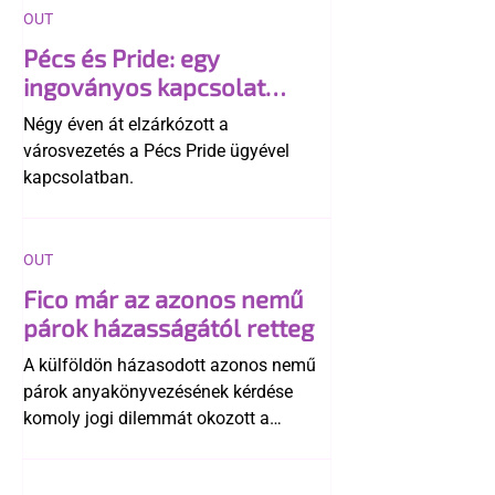
OUT
Pécs és Pride: egy
ingoványos kapcsolat
története
Négy éven át elzárkózott a
városvezetés a Pécs Pride ügyével
kapcsolatban.
OUT
Fico már az azonos nemű
párok házasságától retteg
A külföldön házasodott azonos nemű
párok anyakönyvezésének kérdése
komoly jogi dilemmát okozott a
szlovák belügynek, miközben Robert
Fico szerint az alkotmány