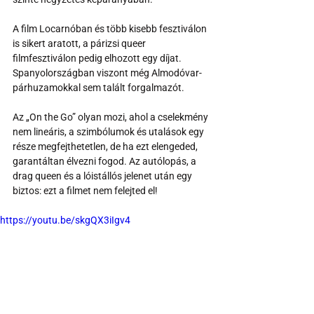
A film Locarnóban és több kisebb fesztiválon 
is sikert aratott, a párizsi queer 
filmfesztiválon pedig elhozott egy díjat. 
Spanyolországban viszont még Almodóvar-
párhuzamokkal sem talált forgalmazót.
Az „On the Go” olyan mozi, ahol a cselekmény 
nem lineáris, a szimbólumok és utalások egy 
része megfejthetetlen, de ha ezt elengeded, 
garantáltan élvezni fogod. Az autólopás, a 
drag queen és a lóistállós jelenet után egy 
biztos: ezt a filmet nem felejted el!
https://youtu.be/skgQX3iIgv4