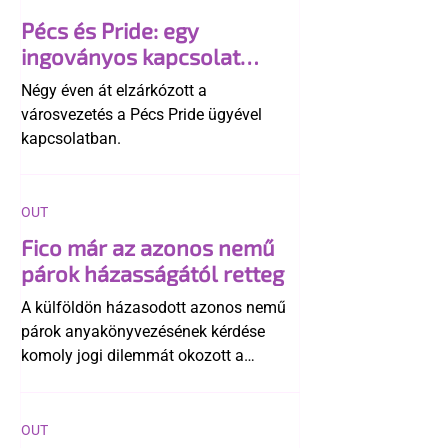
Pécs és Pride: egy
ingoványos kapcsolat
története
Négy éven át elzárkózott a
városvezetés a Pécs Pride ügyével
kapcsolatban.
OUT
Fico már az azonos nemű
párok házasságától retteg
A külföldön házasodott azonos nemű
párok anyakönyvezésének kérdése
komoly jogi dilemmát okozott a
szlovák belügynek, miközben Robert
Fico szerint az alkotmány
egyértelműen tiltja a házasságuk
OUT