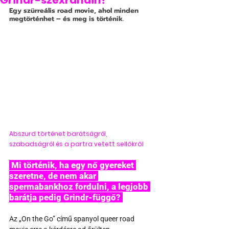
Grindr-szexrandin?
Egy szürreális road movie, ahol minden 
megtörténhet – és meg is történik.
Abszurd történet barátságról, 
szabadságról és a partra vetett sellőkről
 Mi történik, ha egy nő gyereket 
szeretne, de nem akar 
spermabankhoz fordulni, a legjobb 
barátja pedig Grindr-függő? 
Az „On the Go” című spanyol queer road 