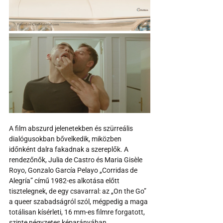
A film abszurd jelenetekben és szürreális 
dialógusokban bővelkedik, miközben 
időnként dalra fakadnak a szereplők. A 
rendezőnők, Julia de Castro és Maria Gisèle 
Royo, Gonzalo García Pelayo „Corridas de 
Alegría” című 1982-es alkotása előtt 
tisztelegnek, de egy csavarral: az „On the Go” 
a queer szabadságról szól, mégpedig a maga 
totálisan kísérleti, 16 mm-es filmre forgatott, 
szinte négyzetes képarányában.