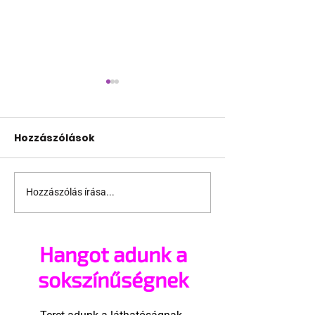
Hozzászólások
Hozzászólás írása...
Miért ne flörtölhetne
Luxusvillát nyi
egy nő önmagával?
melegeknek B
ausztrál mel
Hangot adunk a
futballista
sokszínűségnek