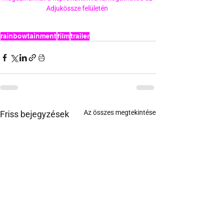
Adjukössze felületén 
rainbowtainment
film
trailer
Az összes megtekintése
Friss bejegyzések