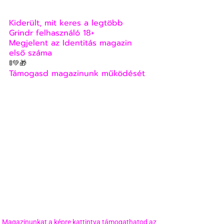
Kiderült, mit keres a legtöbb 
Grindr felhasználó 18+
Megjelent az Identitás magazin 
első száma
🚦💚🎁
Támogasd magazinunk működését
Magazinunkat a képre kattintva támogathatod az 