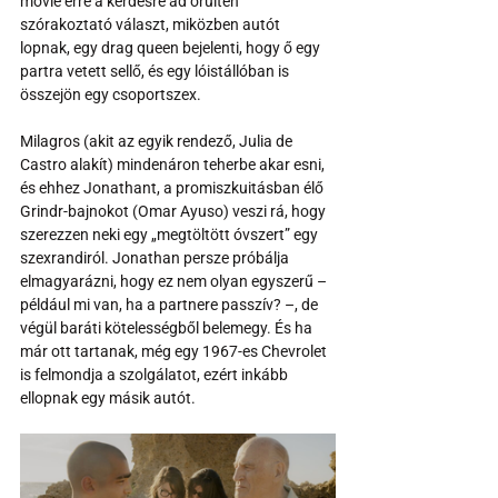
movie erre a kérdésre ad őrülten 
szórakoztató választ, miközben autót 
lopnak, egy drag queen bejelenti, hogy ő egy 
partra vetett sellő, és egy lóistállóban is 
összejön egy csoportszex.
Milagros (akit az egyik rendező, Julia de 
Castro alakít) mindenáron teherbe akar esni, 
és ehhez Jonathant, a promiszkuitásban élő 
Grindr-bajnokot (Omar Ayuso) veszi rá, hogy 
szerezzen neki egy „megtöltött óvszert” egy 
szexrandiról. Jonathan persze próbálja 
elmagyarázni, hogy ez nem olyan egyszerű – 
például mi van, ha a partnere passzív? –, de 
végül baráti kötelességből belemegy. És ha 
már ott tartanak, még egy 1967-es Chevrolet 
is felmondja a szolgálatot, ezért inkább 
ellopnak egy másik autót.