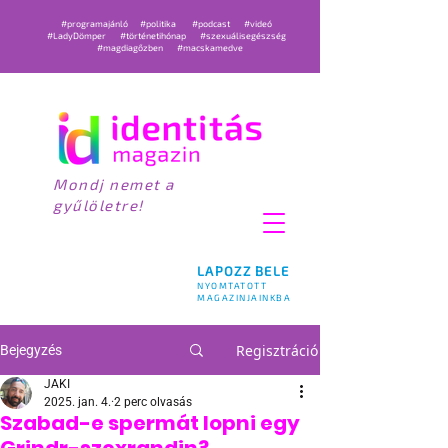
#programajánló
#politika
#podcast
#videó
#LadyDömper
#történetihónap
#szexuálisegészség
#magdiagőzben
#macskamedve
Mondj nemet a
gyűlöletre!
LAPOZZ BELE
NYOMTATOTT
MAGAZINJAINKBA
Regisztráció
Bejegyzés
JAKI
2025. jan. 4.
2 perc olvasás
Szabad-e spermát lopni egy