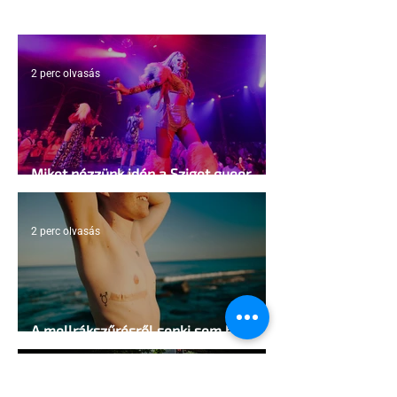
2 perc olvasás
Miket nézzünk idén a Sziget queer
sátrában?
2 perc olvasás
A mellrákszűrésről senki sem beszél a
mellkasi műtétek után - pedig kellene
1 perc olvasás