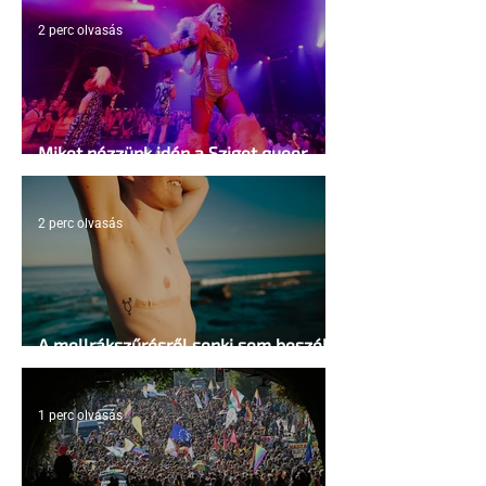
2 perc olvasás
Miket nézzünk idén a Sziget queer
sátrában?
2 perc olvasás
A mellrákszűrésről senki sem beszél a
mellkasi műtétek után - pedig kellene
1 perc olvasás