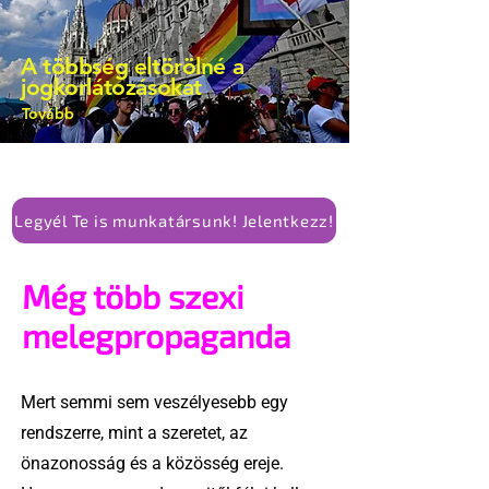
is vita robbant ki arról, hogy vissza
kellene-e vonni a kormány konzervatív
A többség eltörölné a
alkotmánymódosítását
jogkorlátozásokat
Tovább
Legyél Te is munkatársunk! Jelentkezz!
Még több szexi
melegpropaganda
Mert semmi sem veszélyesebb egy
rendszerre, mint a szeretet, az
önazonosság és a közösség ereje.