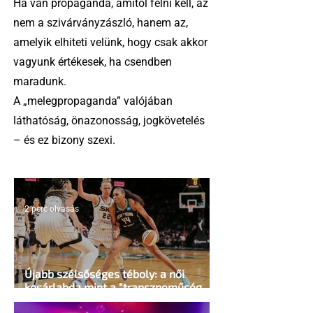
Ha van propaganda, amitől félni kell, az
nem a szivárványzászló, hanem az,
amelyik elhiteti velünk, hogy csak akkor
vagyunk értékesek, ha csendben
maradunk.
A „melegpropaganda” valójában
láthatóság, önazonosság, jogkövetelés
– és ez bizony szexi.
2 perc olvasás
Újabb szélsőséges téboly: a női
kosárlabda mint a "transzneműség
kapuja"