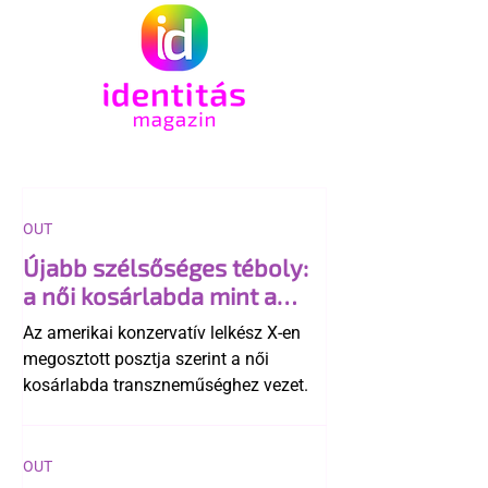
OUT
Újabb szélsőséges téboly:
a női kosárlabda mint a
"transzneműség kapuja"
Az amerikai konzervatív lelkész X-en
megosztott posztja szerint a női
kosárlabda transzneműséghez vezet.
OUT