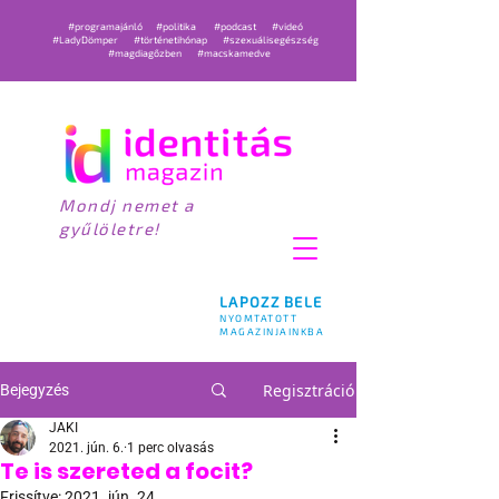
#programajánló
#politika
#podcast
#videó
#LadyDömper
#történetihónap
#szexuálisegészség
#magdiagőzben
#macskamedve
Mondj nemet a
gyűlöletre!
LAPOZZ BELE
NYOMTATOTT
MAGAZINJAINKBA
Regisztráció
Bejegyzés
JAKI
2021. jún. 6.
1 perc olvasás
Te is szereted a focit?
Frissítve:
2021. jún. 24.