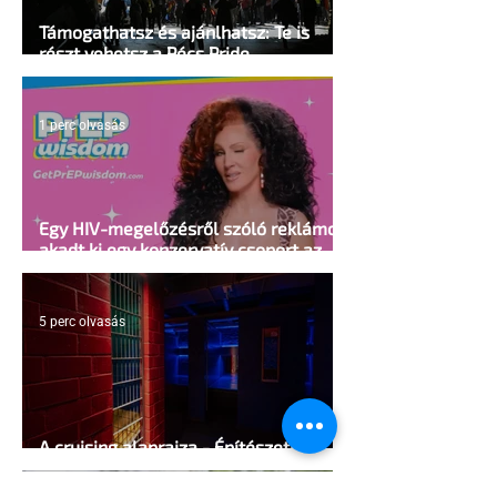
Támogathatsz és ajánlhatsz: Te is
részt vehetsz a Pécs Pride
megvalósításában
1 perc olvasás
Egy HIV-megelőzésről szóló reklámon
akadt ki egy konzervatív csoport az
Egyesült Államokban
5 perc olvasás
A cruising alaprajza - Építészeti
irányelvek a vágy maximalizálására