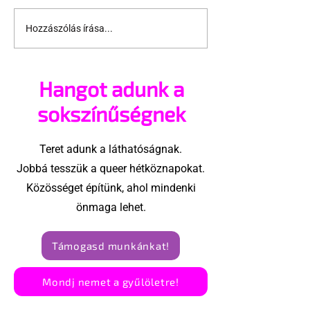
Hozzászólás írása...
Miket nézzünk idén a
A mellrákszűr
Sziget queer
senki sem bes
sátrában?
mellkasi műt
Hangot adunk a
után - pedig 
sokszínűségnek
Teret adunk a láthatóságnak.
Jobbá tesszük a queer hétköznapokat.
Közösséget építünk, ahol mindenki
önmaga lehet.
Támogasd munkánkat!
Mondj nemet a gyűlöletre!