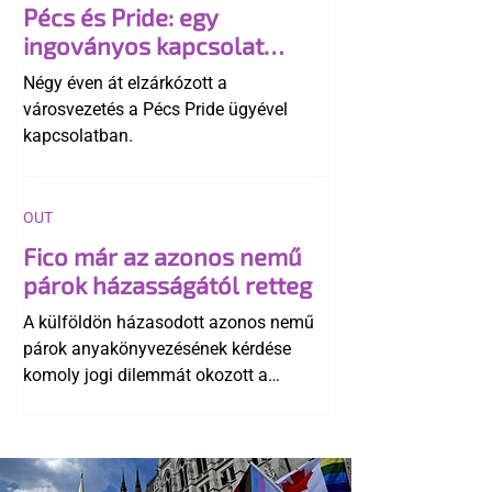
Pécs és Pride: egy
ingoványos kapcsolat
története
Négy éven át elzárkózott a
városvezetés a Pécs Pride ügyével
kapcsolatban.
OUT
Fico már az azonos nemű
párok házasságától retteg
A külföldön házasodott azonos nemű
párok anyakönyvezésének kérdése
komoly jogi dilemmát okozott a
szlovák belügynek, miközben Robert
Fico szerint az alkotmány
egyértelműen tiltja a házasságuk
elismerését. Közben az ellenzéken belül