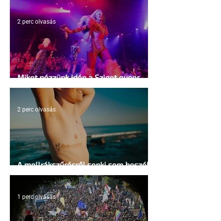
2 perc olvasás
Miket nézzünk idén a Sziget queer
sátrában?
2 perc olvasás
A mellrákszűrésről senki sem beszél a
mellkasi műtétek után - pedig kellene
1 perc olvasás