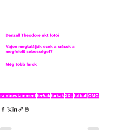
Denzell Theodore akt fotói
Vajon megtalálják ezek a srácok a 
megfelelő sebességet?
Még több farok
rainbowtainment
férfiak
farkak
XXL
futball
OMG