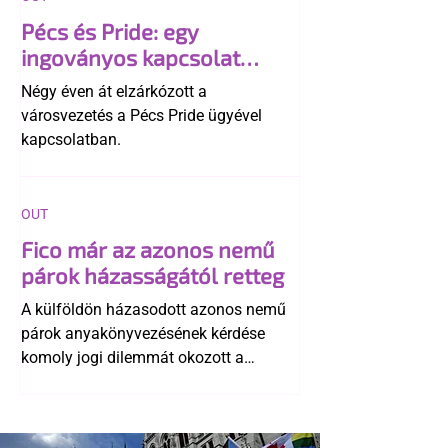
Pécs és Pride: egy
ingoványos kapcsolat
története
Négy éven át elzárkózott a
városvezetés a Pécs Pride ügyével
kapcsolatban.
OUT
Fico már az azonos nemű
párok házasságától retteg
A külföldön házasodott azonos nemű
párok anyakönyvezésének kérdése
komoly jogi dilemmát okozott a
szlovák belügynek, miközben Robert
Fico szerint az alkotmány
egyértelműen tiltja a házasságuk