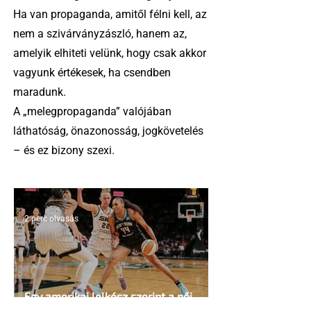
Ha van propaganda, amitől félni kell, az
nem a szivárványzászló, hanem az,
amelyik elhiteti velünk, hogy csak akkor
vagyunk értékesek, ha csendben
maradunk.
A „melegpropaganda” valójában
láthatóság, önazonosság, jogkövetelés
– és ez bizony szexi.
2 perc olvasás
Egy amerikai lelkész szerint a női
kosárlabda transzneműséghez vezet