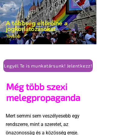
elismerését. Közben az ellenzéken belül
is vita robbant ki arról, hogy vissza
kellene-e vonni a kormány konzervatív
A többség eltörölné a
alkotmánymódosítását
jogkorlátozásokat
Tovább
Legyél Te is munkatársunk! Jelentkezz!
Még több szexi
melegpropaganda
Mert semmi sem veszélyesebb egy
rendszerre, mint a szeretet, az
önazonosság és a közösség ereje.