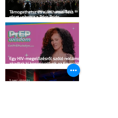
Támogathatsz és ajánlhatsz: Te is
részt vehetsz a Pécs Pride
megvalósításában
1 perc olvasás
Egy HIV-megelőzésről szóló reklámon
akadtak ki konzervatívok az Egyesült
Államokban
5 perc olvasás
A cruising alaprajza - Építészeti
irányelvek a vágy maximalizálására