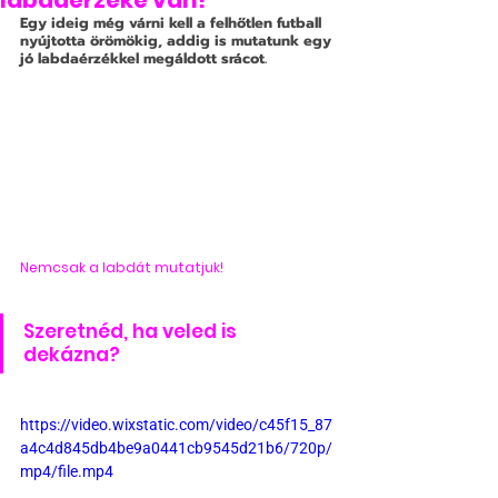
labdaérzéke van!
Egy ideig még várni kell a felhőtlen futball 
nyújtotta örömökig, addig is mutatunk egy 
jó labdaérzékkel megáldott srácot.
Nemcsak a labdát mutatjuk!
Szeretnéd, ha veled is 
dekázna? 
https://video.wixstatic.com/video/c45f15_87
a4c4d845db4be9a0441cb9545d21b6/720p/
mp4/file.mp4