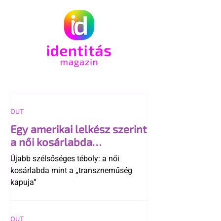
OUT
Egy amerikai lelkész szerint
a női kosárlabda
transzneműséghez vezet
Újabb szélsőséges téboly: a női
kosárlabda mint a „transzneműség
kapuja”
OUT