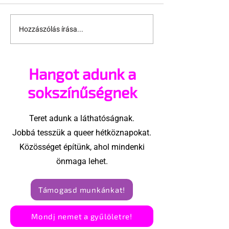
Hozzászólás írása...
Öt tipp, hogy a
Méretes srác
hármas szex
zuhany alatt
élvezetes legyen 😈
Hangot adunk a
sokszínűségnek
Teret adunk a láthatóságnak.
Jobbá tesszük a queer hétköznapokat.
Közösséget építünk, ahol mindenki
önmaga lehet.
Támogasd munkánkat!
Mondj nemet a gyűlöletre!