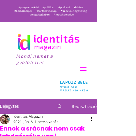
#programajánló
#politika
#podcast
#videó
#LadyDömper
#történetihónap
#szexuálisegészség
#magdiagőzben
#macskamedve
Mondj nemet a
gyűlöletre!
LAPOZZ BELE
NYOMTATOTT
MAGAZINJAINKBA
Regisztráció
Bejegyzés
Identitás Magazin
2021. jún. 6.
1 perc olvasás
Ennek a srácnak nem csak