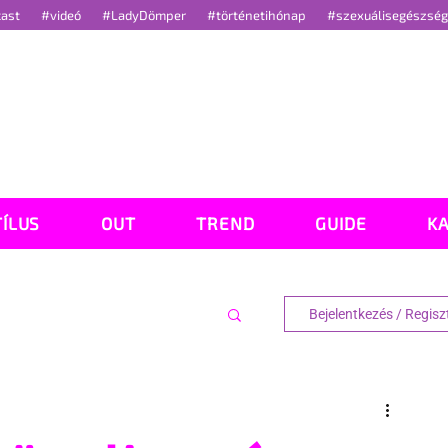
cast
#videó
#LadyDömper
#történetihónap
#szexuálisegészsé
TÍLUS
OUT
TREND
GUIDE
K
Bejelentkezés / Regisz