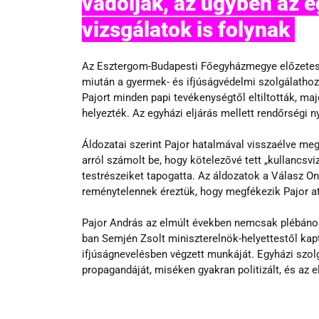
vádolják, az ügyben az e
vizsgálatok is folynak 
Az Esztergom-Budapesti Főegyházmegye előzetes vi
miután a gyermek- és ifjúságvédelmi szolgálathoz 
Pajort minden papi tevékenységtől eltiltották, ma
helyezték. Az egyházi eljárás mellett rendőrségi
Áldozatai szerint Pajor hatalmával visszaélve me
arról számolt be, hogy kötelezővé tett „kullancsv
testrészeiket tapogatta. Az áldozatok a Válasz On
reménytelennek éreztük, hogy megfékezik Pajor aty
Pajor András az elmúlt években nemcsak plébánosi
ban Semjén Zsolt miniszterelnök-helyettestől ka
ifjúságnevelésben végzett munkáját. Egyházi szol
propagandáját, miséken gyakran politizált, és az 