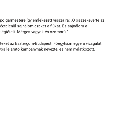
polgármestere így emlékezett vissza rá: „Ő összekeverte az 
égtelenül sajnálom ezeket a fiúkat. És sajnálom a 
elégtételt. Mérges vagyok és szomorú.”
szleteket az Esztergom-Budapesti Főegyházmegye a vizsgálat 
lyos lejárató kampánynak nevezte, és nem nyilatkozott.