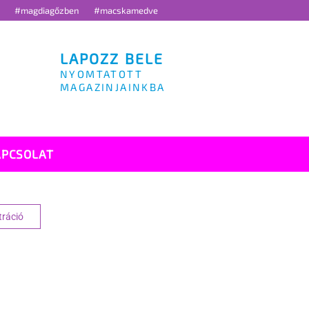
g
#magdiagőzben
#macskamedve
LAPOZZ BELE
NYOMTATOTT
MAGAZINJAINKBA
APCSOLAT
tráció