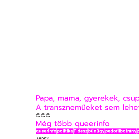
Papa, mama, gyerekek, csupa
A transzneműeket sem lehet
😉😉😉
Még több queerinfo
queerinfo
politika
Fidesz
bűnügy
pedofilbotrány