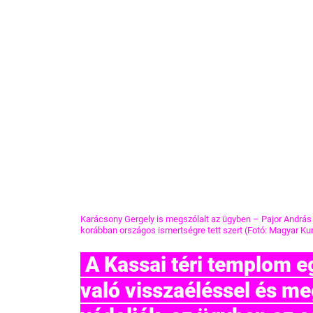
Karácsony Gergely is megszólalt az ügyben – Pajor András p
korábban országos ismertségre tett szert (Fotó: Magyar Kur
 A Kassai téri templom egykori plébánosát hatalommal 
való visszaéléssel és m