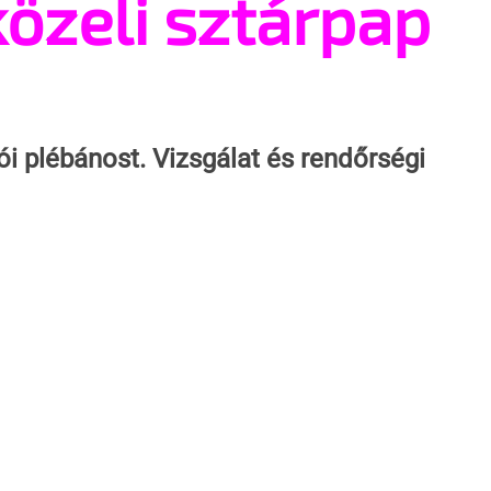
özeli sztárpap
lói plébánost. Vizsgálat és rendőrségi 