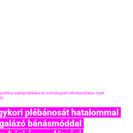
olitikai szerepvállalása és kormánypárti elköteleződése miatt 
ír)
egalázó bánásmóddal 