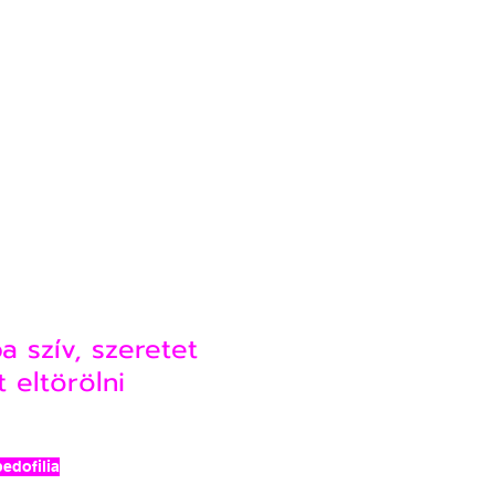
 szív, szeretet
 eltörölni
pedofilia