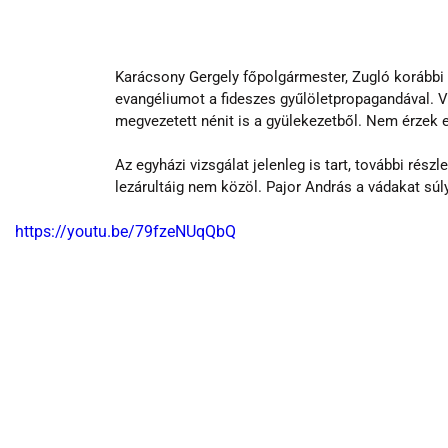
Karácsony Gergely főpolgármester, Zugló korábbi 
evangéliumot a fideszes gyűlöletpropagandával. V
megvezetett nénit is a gyülekezetből. Nem érzek 
Az egyházi vizsgálat jelenleg is tart, további ré
lezárultáig nem közöl. Pajor András a vádakat sú
https://youtu.be/79fzeNUqQbQ