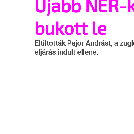
Újabb NER-k
bukott le
Eltiltották Pajor Andrást, a zug
eljárás indult ellene.