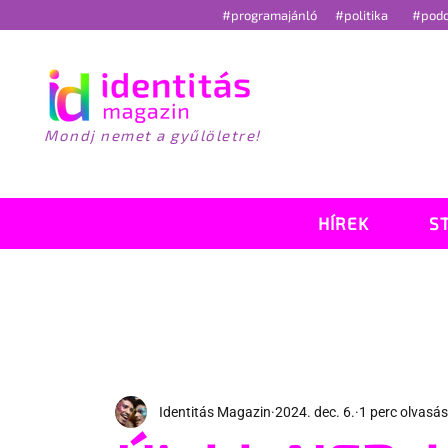
#programajánló
#politika
#pod
Mondj nemet a gyűlöletre!
HÍREK
S
Identitás Magazin
2024. dec. 6.
1 perc olvasás