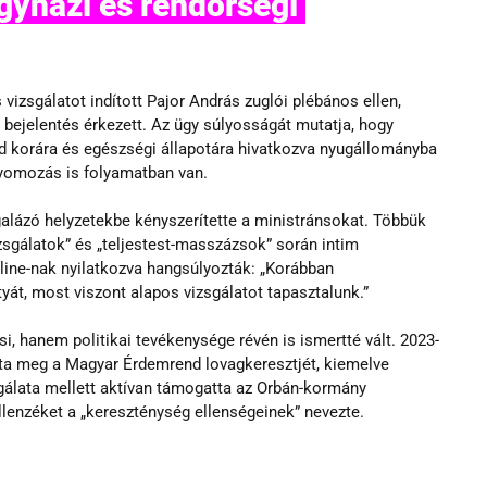
gyházi és rendőrségi 
zsgálatot indított Pajor András zuglói plébános ellen, 
bejelentés érkezett. Az ügy súlyosságát mutatja, hogy 
jd korára és egészségi állapotára hivatkozva nyugállományba 
 nyomozás is folyamatban van.
galázó helyzetekbe kényszerítette a ministránsokat. Többük 
izsgálatok” és „teljestest-masszázsok” során intim 
line-nak nyilatkozva hangsúlyozták: „Korábban 
át, most viszont alapos vizsgálatot tapasztalunk.”
, hanem politikai tevékenysége révén is ismertté vált. 2023-
pta meg a Magyar Érdemrend lovagkeresztjét, kiemelve 
gálata mellett aktívan támogatta az Orbán-kormány 
ellenzéket a „kereszténység ellenségeinek” nevezte.