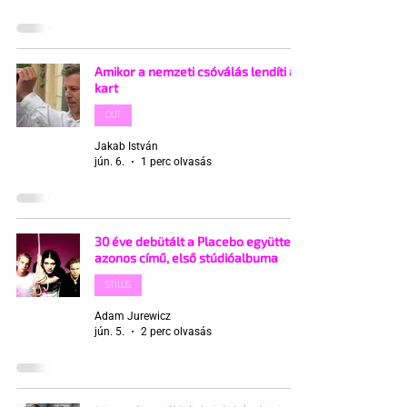
Amikor a nemzeti csóválás lendíti a
kart
OUT
Jakab István
jún. 6.
1 perc olvasás
30 éve debütált a Placebo együttes
azonos című, első stúdióalbuma
STÍLUS
Adam Jurewicz
jún. 5.
2 perc olvasás