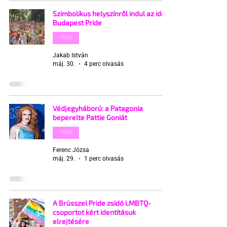
Szimbolikus helyszínről indul az idei
Budapest Pride
HÍREK
Jakab István
máj. 30.
4 perc olvasás
Védjegyháború: a Patagonia
beperelte Pattie Goniát
HÍREK
Ferenc Józsa
máj. 29.
1 perc olvasás
A Brüsszel Pride zsidó LMBTQ-
csoportot kért identitásuk
elrejtésére