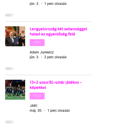
jún. 3.
1 perc olvasás
Lengyelország két sebességgel
halad az egyenlőség felé
HÍREK
Adam Jurewicz
jún. 3.
2 perc olvasás
13+2 szexi BL-sztár játékos –
képekkel
STÍLUS
JAKI
máj. 30.
1 perc olvasás