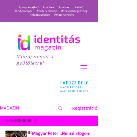
#programajánló
#politika
#podcast
#videó
#LadyDömper
#történetihónap
#szexuálisegészség
#magdiagőzben
#macskamedve
Mondj nemet a
gyűlöletre!
LAPOZZ BELE
NYOMTATOTT
MAGAZINJAINKBA
Regisztráció
MAGAZIN
LEGFRISSEBB
LEGFRISSEBB
Magyar Péter: „Nem én fogom