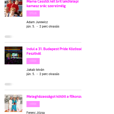
Mama Casstól két brit lakótelepi
kamasz srác szerelméig
STÍLUS
Adam Jurewicz
jún. 5.
2 perc olvasás
Indul a 31. Budapest Pride Közösségi
Fesztivál
HÍREK
Jakab István
jún. 5.
2 perc olvasás
Melegházasságot kötött a főkonzul
HÍREK
Ferenc Józsa