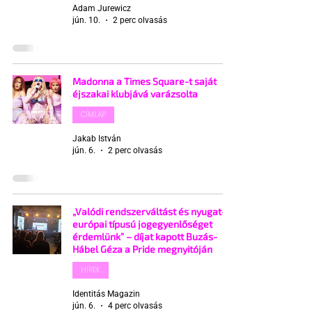
Adam Jurewicz
jún. 10.
2 perc olvasás
Madonna a Times Square-t saját
éjszakai klubjává varázsolta
CÍMLAP
Jakab István
jún. 6.
2 perc olvasás
„Valódi rendszerváltást és nyugat-
európai típusú jogegyenlőséget
érdemlünk” – díjat kapott Buzás-
Hábel Géza a Pride megnyitóján
HÍREK
Identitás Magazin
jún. 6.
4 perc olvasás