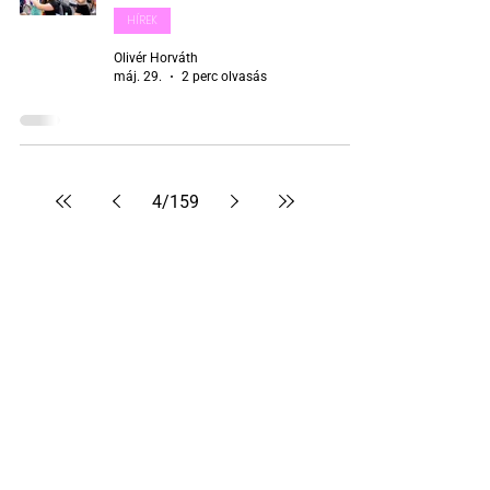
HÍREK
Olivér Horváth
máj. 29.
2 perc olvasás
4
/
159