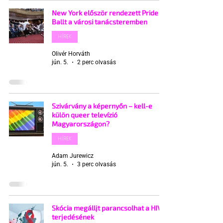
New York először rendezett Pride
Ballt a városi tanácsteremben
HÍREK
Olivér Horváth
jún. 5.
2 perc olvasás
Szivárvány a képernyőn – kell-e
külön queer televízió
Magyarországon?
HÍREK
Adam Jurewicz
jún. 5.
3 perc olvasás
Skócia megálljt parancsolhat a HIV
terjedésének