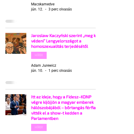
Macskamedve
jún. 12.
3 perc olvasás
Jaroslaw Kaczyński szerint „meg kell
védeni” Lengyelországot a
homoszexualitás terjedésétől
HÍREK
Adam Jurewicz
jún. 10.
1 perc olvasás
Itt az ideje, hogy a Fidesz–KDNP
végre kijöjjön a magyar emberek
hálószobájából – bőrtangás férfiak
vitték el a show-t kedden a
Parlamentben
HÍREK