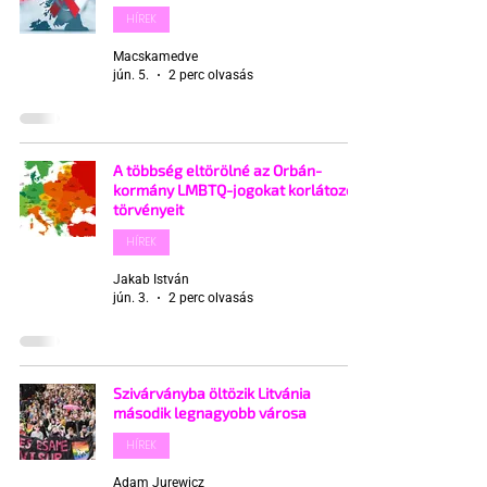
HÍREK
Macskamedve
jún. 5.
2 perc olvasás
A többség eltörölné az Orbán-
kormány LMBTQ-jogokat korlátozó
törvényeit
HÍREK
Jakab István
jún. 3.
2 perc olvasás
Szivárványba öltözik Litvánia
második legnagyobb városa
HÍREK
Adam Jurewicz