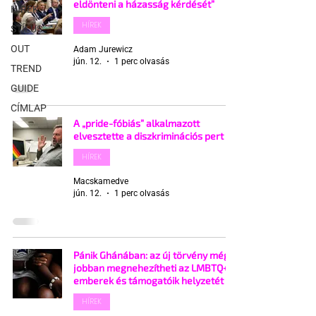
eldönteni a házasság kérdését”
HÍREK
HÍREK
STÍLUS
OUT
Adam Jurewicz
jún. 12.
1 perc olvasás
TREND
GUIDE
CÍMLAP
A „pride-fóbiás” alkalmazott
elvesztette a diszkriminációs pert
HÍREK
Macskamedve
jún. 12.
1 perc olvasás
Pánik Ghánában: az új törvény még
jobban megnehezítheti az LMBTQ+
emberek és támogatóik helyzetét
HÍREK