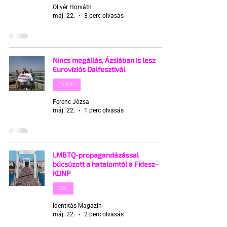
Olivér Horváth
máj. 22.
3 perc olvasás
Nincs megállás, Ázsiában is lesz
Eurovíziós Dalfesztivál
TREND
Ferenc Józsa
máj. 22.
1 perc olvasás
LMBTQ-propagandázással
búcsúzott a hatalomtól a Fidesz–
KDNP
OUT
Identitás Magazin
máj. 22.
2 perc olvasás