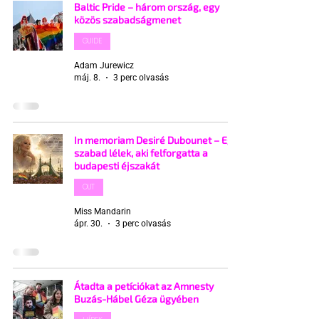
Baltic Pride – három ország, egy
közös szabadságmenet
GUIDE
Adam Jurewicz
máj. 8.
3 perc olvasás
In memoriam Desiré Dubounet – Egy
szabad lélek, aki felforgatta a
budapesti éjszakát
OUT
Miss Mandarin
ápr. 30.
3 perc olvasás
Átadta a petíciókat az Amnesty
Buzás-Hábel Géza ügyében