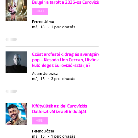
Bulgária tarolt a 2026-os Eurovízión
HÍREK
Ferenc Józsa
máj. 18.
1 perc olvasás
Ezüst arcfesték, drag és avantgárd
pop – Kicsoda Lion Ceccah, Litvánia
különleges Eurovízió-sztárja?
Adam Jurewicz
máj. 15.
3 perc olvasás
Kifütyülték az idei Eurovíziós
Dalfesztivál izraeli indulóját
HÍREK
Ferenc Józsa
máj. 15.
1 perc olvasás