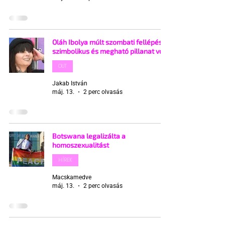
Oláh Ibolya múlt szombati fellépése
szimbolikus és megható pillanat volt
OUT
Jakab István
máj. 13.
2 perc olvasás
Botswana legalizálta a
homoszexualitást
HÍREK
Macskamedve
máj. 13.
2 perc olvasás