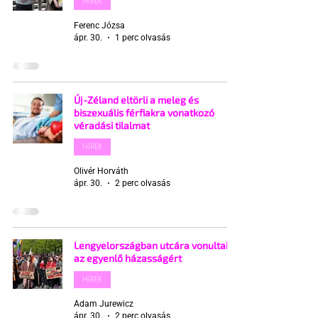
HÍREK
Ferenc Józsa
ápr. 30.
1 perc olvasás
Új-Zéland eltörli a meleg és
biszexuális férfiakra vonatkozó
véradási tilalmat
HÍREK
Olivér Horváth
ápr. 30.
2 perc olvasás
Lengyelországban utcára vonultak
az egyenlő házasságért
HÍREK
Adam Jurewicz
ápr. 30.
2 perc olvasás