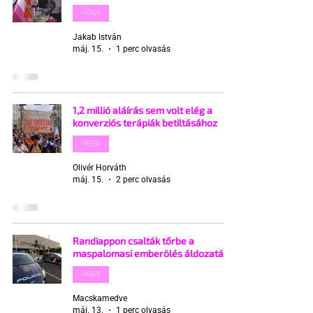
HÍREK
Jakab István
máj. 15.
1 perc olvasás
1,2 millió aláírás sem volt elég a
konverziós terápiák betiltásához
HÍREK
Olivér Horváth
máj. 15.
2 perc olvasás
Randiappon csalták tőrbe a
maspalomasi emberölés áldozatát
HÍREK
Macskamedve
máj. 13.
1 perc olvasás