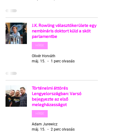
J.K. Rowling választókerülete egy
nembináris doktort küld a skót
parlamentbe
HÍREK
Olivér Horváth
máj. 15.
1 perc olvasás
Történelmi áttörés
Lengyelországban: Varsó
bejegyezte az első
melegházasságot
HÍREK
Adam Jurewicz
máj. 15.
2 perc olvasás