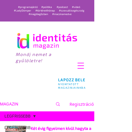
#programajánló
#politika
#podcast
#videó
#LadyDömper
#történetihónap
#szexuálisegészség
#magdiagőzben
#macskamedve
Mondj nemet a
gyűlöletre!
LAPOZZ BELE
NYOMTATOTT
MAGAZINJAINKBA
Regisztráció
MAGAZIN
LEGFRISSEBB
LEGFRISSEBB
Két évig figyelmen kívül hagyta a