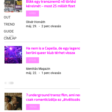
Blikk egy transznemű nő törlési
HÍREK
kérelmét – most 25 milliót fizet
STÍLUS
HÍREK
OUT
Olivér Horváth
TREND
máj. 29.
2 perc olvasás
GUIDE
CÍMLAP
Ha nem is a Capella, de egy legendás
berlini queer klub térhet vissza
STÍLUS
Identitás Magazin
máj. 22.
1 perc olvasás
7 underground transz film, ami nem
csak romanticizálja az „átváltozást"
TREND