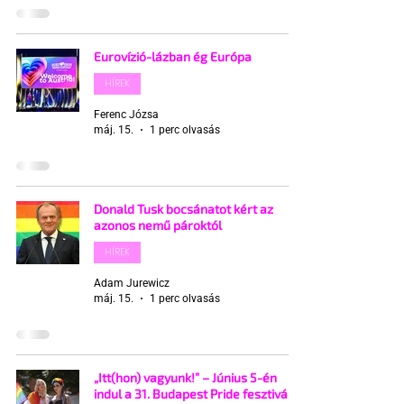
Eurovízió-lázban ég Európa
HÍREK
Ferenc Józsa
máj. 15.
1 perc olvasás
Donald Tusk bocsánatot kért az
azonos nemű pároktól
HÍREK
Adam Jurewicz
máj. 15.
1 perc olvasás
„Itt(hon) vagyunk!” – Június 5-én
indul a 31. Budapest Pride fesztivál