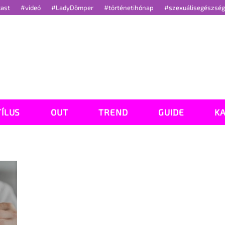
cast
#videó
#LadyDömper
#történetihónap
#szexuálisegészsé
TÍLUS
OUT
TREND
GUIDE
K