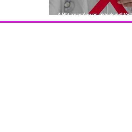
A HIV-kezelőorvos, akinek gyűjtést
rendeztek betegei
Hasznos információk
Támoga
Coming out Drag Queen Események
Coming o
Gyermekvállalás
HIV-vona
HIV-vonal Ismerkedés Jogsegély STD szűrés
Szervezet
Szervezetek Telefonszolgálat Támogató
szülők
Lépj velünk kapcsolatba!
© 2025 Identitás Magazin – Minden jog fenntartva