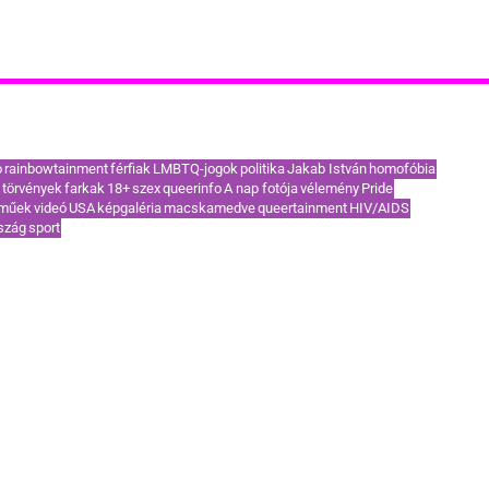
akoribb címkék / TOP témák
o
rainbowtainment
férfiak
LMBTQ-jogok
politika
Jakab István
homofóbia
törvények
farkak
18+
szex
queerinfo
A nap fotója
vélemény
Pride
eműek
videó
USA
képgaléria
macskamedve
queertainment
HIV/AIDS
szág
sport
KAPCSOLAT