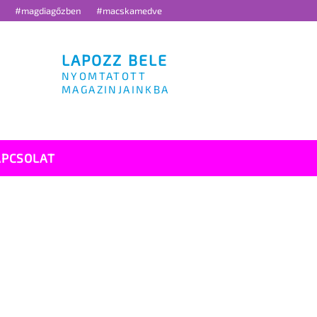
g
#magdiagőzben
#macskamedve
LAPOZZ BELE
NYOMTATOTT
MAGAZINJAINKBA
APCSOLAT