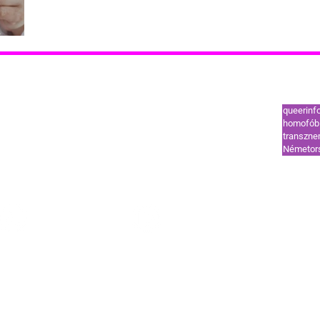
Leggy
tók
Támogatók
queerinf
ut
Coming out
homofób 
transzn
l
HIV-vonal
Németor
ek és segélyvonal
Szervezetek és segélyvonal
HÍREK
STÍLUS
OUT
TREND
GUIDE