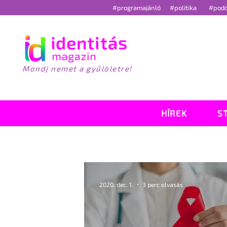
#programajánló
#politika
#pod
Mondj nemet a gyűlöletre!
HÍREK
S
2020. dec. 1.
3 perc olvasás