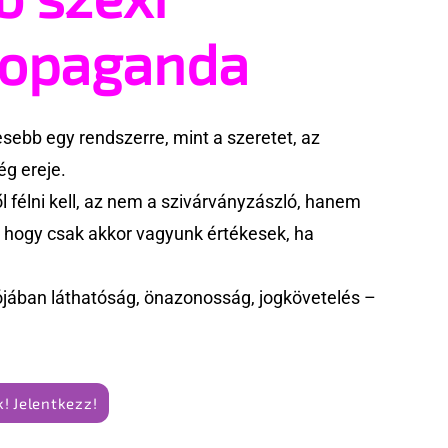
ropaganda
ebb egy rendszerre, mint a szeretet, az
g ereje.
 félni kell, az nem a szivárványzászló, hanem
k, hogy csak akkor vagyunk értékesek, ha
jában láthatóság, önazonosság, jogkövetelés –
! Jelentkezz!