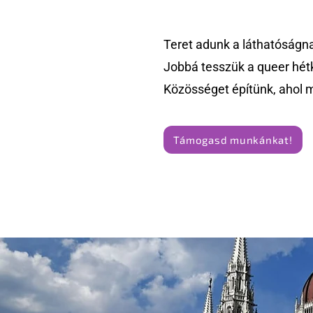
Teret adunk a láthatóságn
Jobbá tesszük a queer hét
Közösséget építünk, ahol 
Támogasd munkánkat!