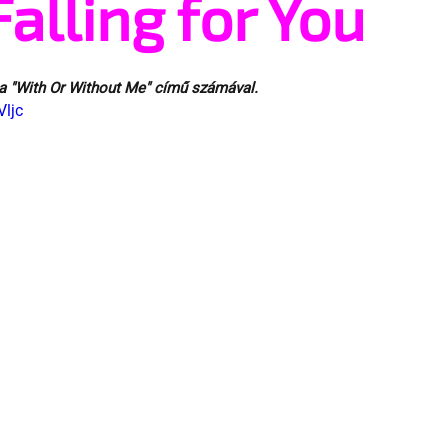
Falling for You
 a "With Or Without Me" című számával.
ljc