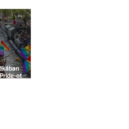
yékában
dPride-ot