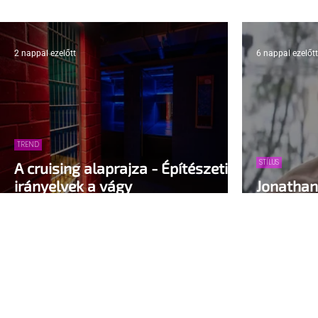
2 nappal ezelőtt
6 nappal ezelőtt
TREND
STÍLUS
A cruising alaprajza - Építészeti
irányelvek a vágy
Jonathan 
maximalizálására
vissza