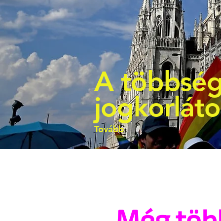
A többség
jogkorlát
Tovább
Még töb