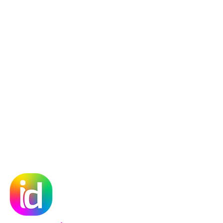
an
-ot