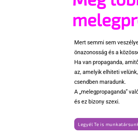
melegp
Mert semmi sem veszélyes
önazonosság és a közössé
Ha van propaganda, amitől
az, amelyik elhiteti velün
csendben maradunk.
A „melegpropaganda” való
és ez bizony szexi.
Legyél Te is munkatársunk