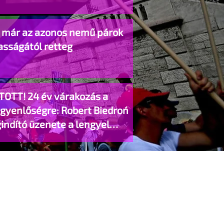
o már az azonos nemű párok
asságától retteg
TOTT! 24 év várakozás a
egyenlőségre: Robert Biedroń
indító üzenete a lengyel
gyzett élettársi kapcsolatokért