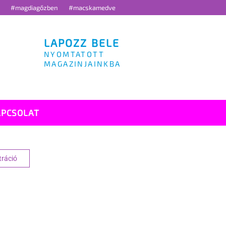
g
#magdiagőzben
#macskamedve
LAPOZZ BELE
NYOMTATOTT
MAGAZINJAINKBA
APCSOLAT
tráció