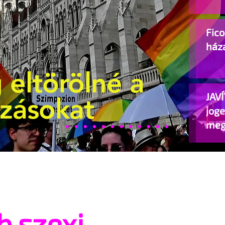
Fic
ház
 eltörölné a
JAVÍ
ozásokat
jog
meg
beje
b szexi