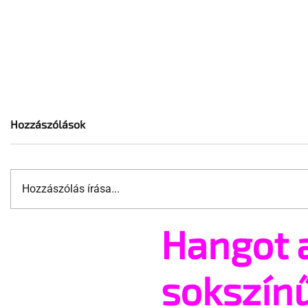
Hozzászólások
Hozzászólás írása...
Hangot 
A cruising alaprajza -
Jonathan B
Építészeti irányelvek a vágy
tér vissza
maximalizálására
sokszín