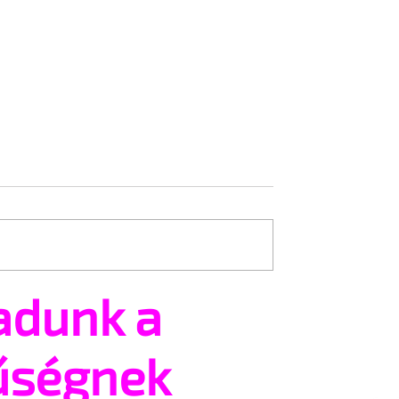
adunk a
ailey új szerepben
Terrortámadás árnyékáb
tartják az idei WorldPride
Amszterdamban
űségnek