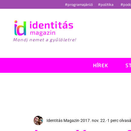
#programajánló
#politika
#pod
Mondj nemet a gyűlöletre!
HÍREK
S
Identitás Magazin
2017. nov. 22.
1 perc olvas