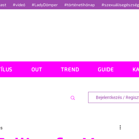
cast
#videó
#LadyDömper
#történetihónap
#szexuálisegészsé
TÍLUS
OUT
TREND
GUIDE
K
Bejelentkezés / Regisz
ás