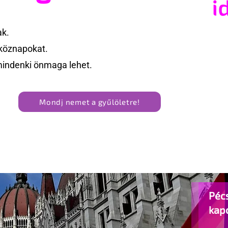
ak.
köznapokat.
mindenki önmaga lehet.
Mondj nemet a gyűlöletre!
Pécs
kap