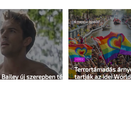
6 nappal ezelőtt
HÍREK
Terrortámadás árn
Bailey új szerepben tér
tartják az idei Worl
Amszterdamban